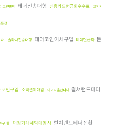
테더전송대행
신용카드현금화수수료
더코인판매
코인믹
포통장
테더코인이체구입
돈
거래
테더현금화
솔라나전송대행
컬쳐랜드테더
트코인구입
소액결제매입
이더리움삽니다
컬쳐랜드테더전환
재정거래세탁대행사
론구매