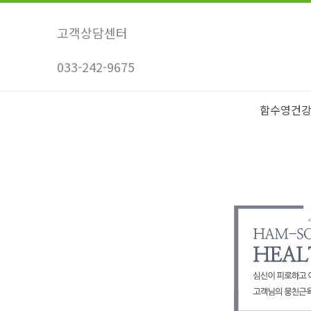
콘
텐
고객상담센터
츠
033-242-9675
로
건
너
함수영건
뛰
기