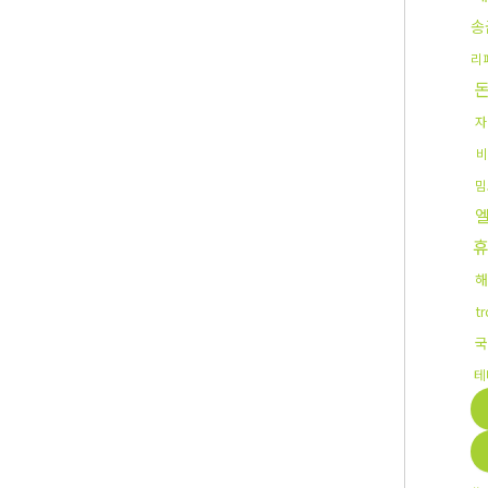
송
리
자
비
밈
해
t
국
테