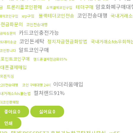
암호화폐구매대
트론리플코인판매
테더구매
금
소액결제코인구입
코인전송대행
블랙테더코인전송
국내거래소
xrp구입
페이코인구입
돈현금화문의
코인전송대행
카드코인충전가능
금믹싱문의
코인돈세탁
정치자금현금화방법
국내거래소fds우회하
트대리송금
알트코인구매
코인팝니다
엘포인트코인구매
핸드폰결제현금화85%
휴대폰결제매입
외돈믹싱
이더리움매입
rc20전송대행
코인 구매대행 24시
컬쳐랜드91%
내거래소fds뚫는법
더코인판매함
좋아요
0
싫어요
0
인쇄