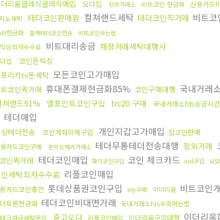
이더리움클레식클레식매입
오다집
신용카드
비트코인 현금화
장외거래소
컬쳐랜드세탁
비트코
테더코인판매함
테더코인직거래
지노세탁
sdt현금화
블랙테더코인전송
비트코인사는법
비트대리송금
재정거래세탁대행사
믹싱최저수수료
코인돈믹싱
다집
모든코인고가매입
프리카tv돈세탁
휴대폰결제현금화85%
국내거래소
알트코인퀵거래
코인구매대행
컬쳐랜드91%
엘포인트코인구입
trc20 구매
국내거래소fds송금시간
테더매입
개인지갑고가매입
문상테더전송
코인계좌이체구입
잡코인판매
테더무통테더전송대행
장외거래
신용카드코인구매
돈믹싱해외거래소
테더코인매입
코인 체크카드
u
코인퀵거래
sol구입
파이코인구입
리플코인매입
코인세탁최저수수료
롯데상품권코인구입
비트코인
용카드코인충전
이더리움
xrp구매
테더코인비대면거래
더트론현금화
국내거래소fds우회하는법
이더리움
중고오다
이더리움구입대행
테크자금세탁문의
리플코인매입