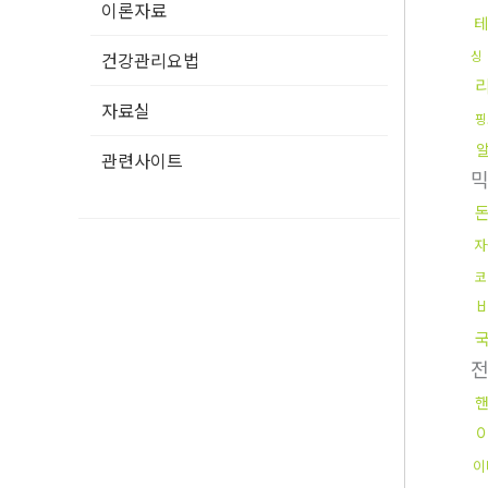
이론자료
테
싱
건강관리요법
자료실
핑
관련사이트
자
코
핸
이