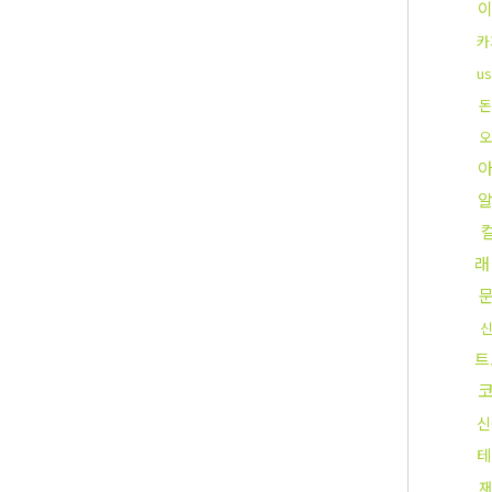
카
u
돈
오
아
래
트
신
테
재