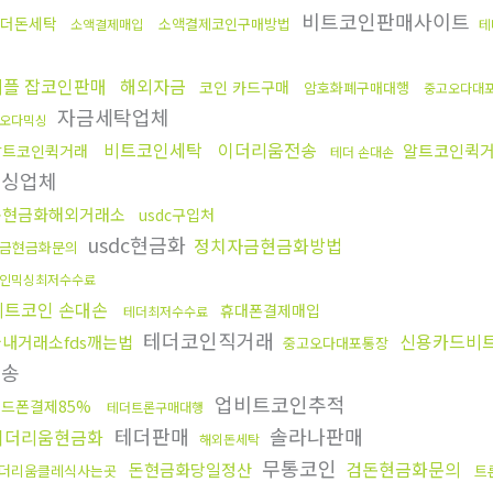
비트코인판매사이트
더돈세탁
소액결제코인구매방법
소액결제매입
테
리플 잡코인판매
해외자금
코인 카드구매
암호화폐구매대행
중고오다대
자금세탁업체
오다믹싱
비트코인세탁
이더리움전송
알트코인퀵
알트코인퀵거래
테더 손대손
믹싱업체
돈현금화해외거래소
usdc구입처
usdc현금화
정치자금현금화방법
금현금화문의
인믹싱최저수수료
비트코인 손대손
휴대폰결제매입
테더최저수수료
테더코인직거래
신용카드비
국내거래소fds깨는법
중고오다대포통장
전송
업비트코인추적
드폰결제85%
테더트론구매대행
테더판매
솔라나판매
이더리움현금화
해외돈세탁
무통코인
검돈현금화문의
돈현금화당일정산
더리움클레식사는곳
트