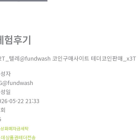
체험후기
2T_텔레@fundwash 코인구매사이트 테더코인판매_x3T
작성자
G@fundwash
작성일
026-05-22 21:33
조회
6
가상화폐자금세탁
롯데상품권테더전송