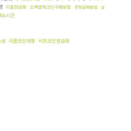
행
리플현금화
소액결제코인구매방법
돈현금화방법
알
fds시간
리플코인대행
비트코인현금화
는법