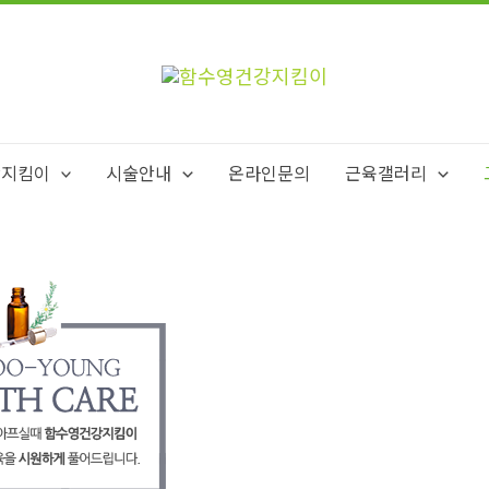
강지킴이
시술안내
온라인문의
근육갤러리