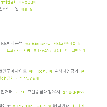
미동의현금화
비트송금업체
인카드구입
대검믹싱
fds피하는법
테더코인판매합니다
국내거래소fds깨는법
비트코인사는방법
테더코인직거
국내거래소fds막혔을때
코인구매사이트
솔라나현금화
이더리움현금화
알
sdc현금화
리플 잡코인판매
개인거래
코인송금대행24시
핸드폰결제85%
xrp구매
파는곳
테더거래
테더대리
롯데상품권매입
usdc구입처