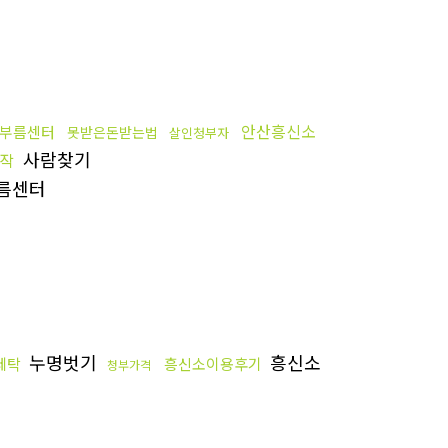
안산흥신소
부름센터
못받은돈받는법
살인청부자
사람찾기
작
름센터
누명벗기
흥신소
세탁
흥신소이용후기
청부가격