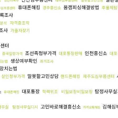
대구심부름센터
말못할고민상담
상간녀복수
휴대폰해킹
몸캠피싱해결방법
후불제탐
경주흥신소
주심부름센터
록조사
자격증조작
v분석
조사
가출자찾기
센터
행
조선족청부가격
인천흥신소
대포통장판매
대포
중국밀항가격
생상여부확인
리는법
과거조사
망치는법
격
말못할고민상담
살인청부가격
핸드폰해킹
제주도심부름센터
소
대포통장
탐정사무실
학력위조
비밀보장비밀보장
휴대폰해킹
고민바로해결흥신소
김해심
사무실
탐정사무실디시
카카오톡해킹