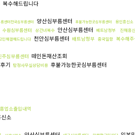
복수해드립니다
용
양산심부름센터
용인흥신소
부름센터전국심부름센터
후불가능한곳심부름센터
역
안산심부름센터
수원심부름센터
상간녀복수
베트남청부
진해흥
천안심부름센터
배트남청부
복수해주
중국밀항
고민해결해드립니다
떼인돈재산조회
진주심부름센터
용후기
후불가능한곳심부름센터
탐정사무실상담비용
죄
흥업소출입내역
흥신소
안산심부름센터
일본
킹