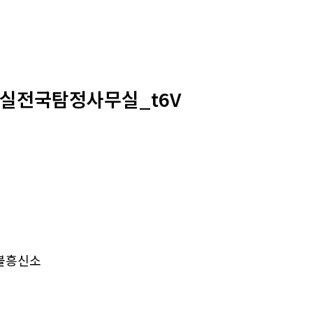
무실전국탐정사무실_t6V
불흥신소