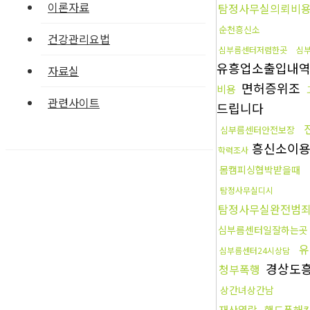
이론자료
탐정사무실의뢰비
순천흥신소
건강관리요법
심부름센터저렴한곳
심
유흥업소출입내
자료실
면허증위조
비용
관련사이트
드립니다
심부름센터안전보장
흥신소이
학력조사
몸캠피싱협박받을때
탐정사무실디시
탐정사무실완전범
심부름센터일잘하는곳
유
심부름센터24시상담
경상도
청부폭행
상간녀상간남
재산열람
핸드폰해