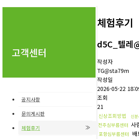
체험후기
d5C_텔레
고객센터
작성자
TG@sta79m
작성일
2026-05-22 18:0
조회
공지사항
21
문의게시판
신상조회방법
신분
사
전주심부름센터
체험후기
배
포항심부름센터