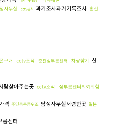
네이버해킹
과거조사과거기록조사
정사무실
흥신
cctv분석
신
폰구매
cctv조작
차량찾기
춘천심부름센터
사람찾아주는곳
cctv조작
심부름센터의뢰위험
가격
탐정사무실저렴한곳
일본
주민등록증위조
부름센터