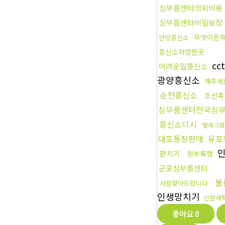
심부름센터의뢰비용
심부름센터비밀보장
무엇이든
안양흥신소
흥신소저렴한곳
cc
어려운일흥신소
광양흥신소
해주세
순천흥신소
조선족
심부름센터전국심
흥신소디시
텔레그램
대포통장판매
유포
인
환치기
청부폭행
군포심부름센터
불
사람찾아드립니다
인생망치기
신분세
좋아요
0