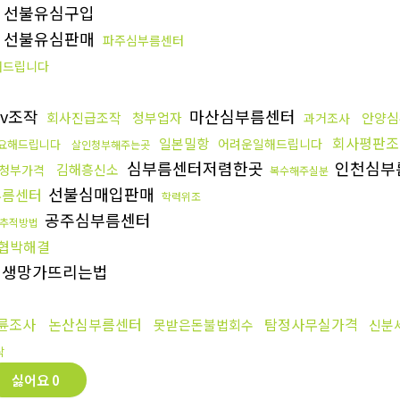
선불유심구입
선불유심판매
파주심부름센터
해드립니다
tv조작
마산심부름센터
회사진급조작
청부업자
안양심
과거조사
회사평판조
일본밀항
어려운일해드립니다
요해드립니다
살인청부해주는곳
심부름센터저렴한곳
인천심부
김해흥신소
청부가격
복수해주실분
선불심매입판매
부름센터
학력위조
공주심부름센터
추적방법
협박해결
생망가뜨리는법
륜조사
논산심부름센터
탐정사무실가격
못받은돈불법회수
신분
탁
싫어요
0