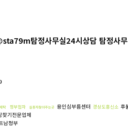
@sta79m탐정사무실24시상담 탐정사
9
용인심부름센터
후
경상도흥신소
청부업자
세탁
실종자찾아주는곳
람찾기전문업체
트남청부