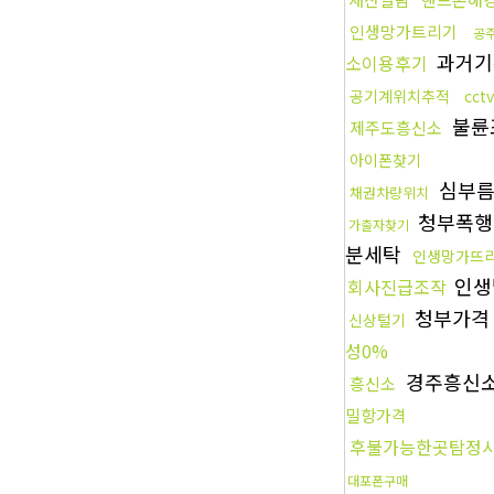
인생망가트리기
공
과거기
소이용후기
공기계위치추적
cct
불륜
제주도흥신소
아이폰찾기
심부름
채권차량위치
청부폭
가출자찾기
분세탁
인생망가뜨
인생
회사진급조작
청부가
신상털기
성0%
경주흥신
흥신소
밀항가격
후불가능한곳탐정
대포폰구매