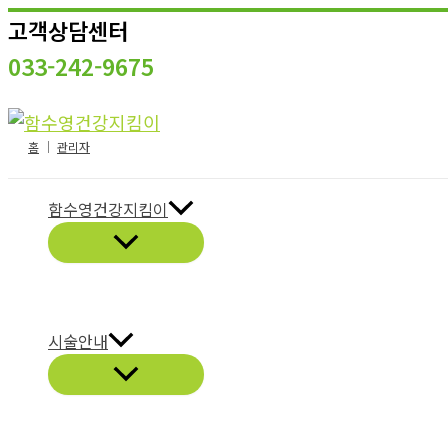
콘
고객상담센터
텐
033-242-9675
츠
로
건
홈
│
관리자
너
뛰
함수영건강지킴이
기
시술안내