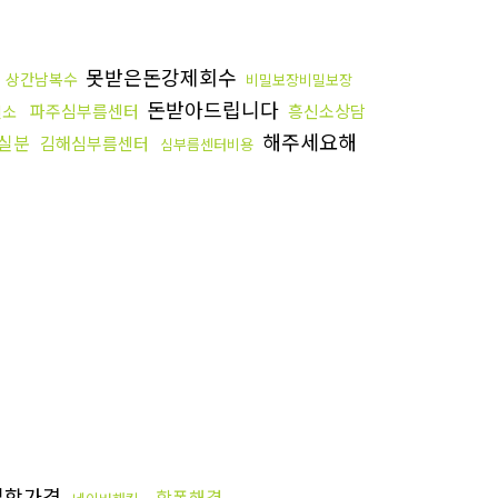
못받은돈강제회수
상간남복수
비밀보장비밀보장
돈받아드립니다
파주심부름센터
흥신소상담
신소
해주세요해
실분
김해심부름센터
심부름센터비용
밀항가격
학폭해결