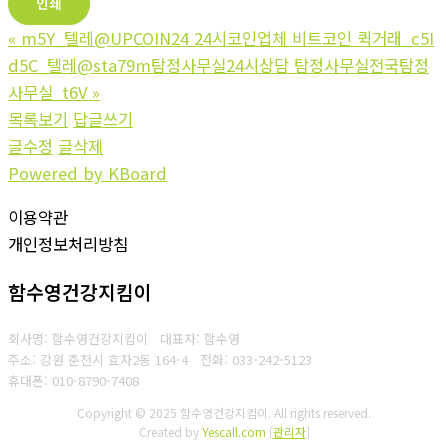
인쇄
«
m5Y_텔레@UPCOIN24 24시코인업체 비트코인 퀵거래_c5I
d5C_텔레@sta79m탐정사무실24시상담 탐정사무실전국탐정
사무실_t6V
»
목록보기
답글쓰기
글수정
글삭제
Powered by KBoard
이용약관
개인정보처리방침
함수영건강지킴이
회사명: 함수영건강지킴이 대표자: 함수영
주소: 강원 춘천시 효자2동 164-4
전화: 033-242-5123
휴대폰: 010-8790-7408
Copyright © 2025 함수영건강지킴이. All rights reserved.
Created by
Yescall.com
[
관리자
]