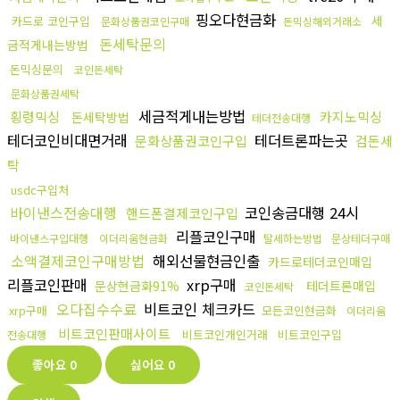
핑오다현금화
세
카드로 코인구입
문화상품권코인구매
돈믹싱해외거래소
돈세탁문의
금적게내는방법
돈믹싱문의
코인돈세탁
문화상품권세탁
세금적게내는방법
횡령믹싱
카지노믹싱
돈세탁방법
테더전송대행
테더코인비대면거래
테더트론파는곳
문화상품권코인구입
검돈세
탁
usdc구입처
바이낸스전송대행
코인송금대행 24시
핸드폰결제코인구입
리플코인구매
바이낸스구입대행
이더리움현금화
탈세하는방법
문상테더구매
소액결제코인구매방법
해외선물현금인출
카드로테더코인매입
리플코인판매
xrp구매
문상현금화91%
테더트론매입
코인돈세탁
오다집수수료
비트코인 체크카드
xrp구매
모든코인현금화
이더리움
비트코인판매사이트
비트코인개인거래
비트코인구입
전송대행
좋아요
0
싫어요
0