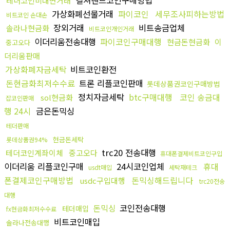
컬쳐랜드코인구매방법
테더코인비대면거래
가상화폐선물거래
파이코인
세무조사피하는방법
비트코인 손대손
장외거래
비트송금업체
솔라나현금화
비트코인개인거래
이더리움전송대행
파이코인구매대행
현금돈현금화
이
중고오다
더리움판매
가상화폐자금세탁
비트코인환전
돈현금화최저수수료
트론 리플코인판매
롯데상품권코인구매방법
정치자금세탁
btc구매대행
코인 송금대
sol현금화
잡코인판매
행 24시
금은돈믹싱
테더판매
현금돈세탁
롯데상품권94%
trc20 전송대행
테더코인계좌이체
중고오다
휴대폰결제비트코인구입
이더리움 리플코인구매
24시코인업체
휴대
usdt매입
세탁재테크
폰결제코인구매방법
돈믹싱해드립니다
usdc구입대행
trc20전송
대행
돈믹싱
코인전송대행
테더매입
fx현금화최저수수료
비트코인매입
솔라나전송대행