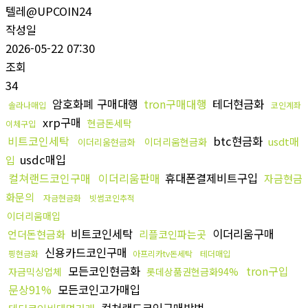
텔레@UPCOIN24
작성일
2026-05-22 07:30
조회
34
암호화폐 구매대행
tron구매대행
테더현금화
솔라나매입
코인계좌
xrp구매
현금돈세탁
이체구입
비트코인세탁
btc현금화
usdt매
이더리움현금화
이더리움현금화
usdc매입
입
컬쳐랜드코인구매
이더리움판매
휴대폰결제비트구입
자금현금
화문의
자금현금화
빗썸코인추적
이더리움매입
비트코인세탁
이더리움구매
언더돈현금화
리플코인파는곳
신용카드코인구매
핑현금화
아프리카tv돈세탁
테더매입
모든코인현금화
tron구입
자금믹싱업체
롯데상품권현금화94%
문상91%
모든코인고가매입