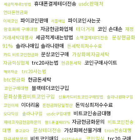
휴대폰결제테더전송
usdc판매처
세금적게내는방법
언더돈현금화
파이코인판매
파이코인사는곳
이체코인
리플매입
자금현금화업체
테더거래
코인 손대손
재정
암호화폐 구매대행
세금적게내는방법
문상현금화
거래세탁대행사
소액결제테더전송
91%
솔라나매입 솔라나판매
돈세탁최저수수료
문상코인구매
가상화폐자금세탁
카드 비트코인현금화
trc20사는법
코인구매사이트
자금믹싱업체
현금돈세탁
trc20사는법
해외자금
btc현금화
현금돈세탁
블랙테더코인구입
코인구매대행
문화상품권비트코인구입
신용카드비트코인구매방법
솔라나원화구입
이더리움
돈믹싱최저수수료
코인이체
돈현금화당일정산
비트코인송금대행
솔라나구입
오다믹싱
usdc구입대행
자금현금화문의
비트코인전송
재테크자금현금화문의
핸드폰결제85%
문상테더전송
가상화폐선물거래
대행
tron전송대행
중고오다
비트코인매입
코인믹싱
trc20 구매
자금세탁문의
오다집수수료