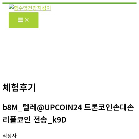
콘
텐
츠
로
건
너
뛰
기
체험후기
b8M_텔레@UPCOIN24 트론코인손대손
리플코인 전송_k9D
작성자