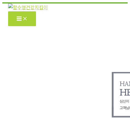
콘
텐
츠
로
건
너
뛰
기