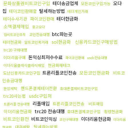
문화상품권비트코인구입
테더송금업체
오다
모든코인구입가능
집
탈세하는방법
테더코인판매함
테더개인거래
테더현금화
테더수사기관
파이코인판매
소액결제매입
중고오다
btc파는곳
코인전송대행
업비트코인추적
sol현금화
신용카드코인구매방법
테더현금화
알트코인퀵거래
trc20 구매대행
돈믹싱최저수수료
이더리움구매
파이코인판매
usdc전송대행
현금화재테크
이더리움클레식클레식매입
트론리플코인전송
모든코인현금화
비트코
도난신용카드코인구입
인송금대행
핸드폰결제테더전환
문상세탁
휴대폰결제비트코인구입
usdc구입처
trc20사는법
리플매입
트론리플코인전송
비트매입
트론리플 전송대행
trc20 전송대행
이더리움현금화
휴대폰결제코인구입
횡령현금화
비트코인환전
비트코인믹싱
이더리움현금화
코인구매대행
이더리움
탈세하는방법
대검세탁
현금화