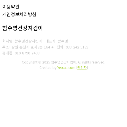
이용약관
개인정보처리방침
함수영건강지킴이
회사명: 함수영건강지킴이 대표자: 함수영
주소: 강원 춘천시 효자2동 164-4
전화: 033-242-5123
휴대폰: 010-8790-7408
Copyright © 2025 함수영건강지킴이. All rights reserved.
Created by
Yescall.com
[
관리자
]