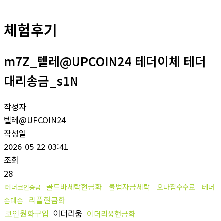
체험후기
m7Z_텔레@UPCOIN24 테더이체 테더
대리송금_s1N
작성자
텔레@UPCOIN24
작성일
2026-05-22 03:41
조회
28
골드바세탁현금화
불법자금세탁
오다집수수료
테더
테더코인송금
리플현금화
손대손
코인원화구입
이더리움
이더리움현금화