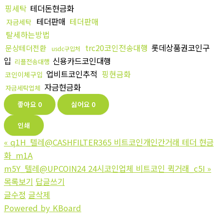
핑세탁
테더돈현금화
테더판매
테더판매
자금세탁
탈세하는방법
trc20코인전송대행
롯데상품권코인구
문상테더전환
usdc구입처
입
신용카드코인대행
리플전송대행
업비트코인추적
핑현금화
코인이체구입
자금현금화
자금세탁업체
좋아요
0
싫어요
0
인쇄
«
q1H_텔레@CASHFILTER365 비트코인개인간거래 테더 현금
화_m1A
m5Y_텔레@UPCOIN24 24시코인업체 비트코인 퀵거래_c5I
»
목록보기
답글쓰기
글수정
글삭제
Powered by KBoard