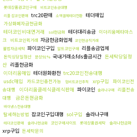
롯데상품권코인구매
비트코인송금대행
trc20판매
테더매입
리플 잡코인판매
소액결제테더전환
가상화폐자금현금화
테더코인비대면거래
테더대리송금
이더리움메타마스
sol현금화
자금현금화업체
크
비트코인퀵거래
코인현금직거래
파이코인구입
리플송금업체
불법자금세탁
알트코인구매
국내거래소fds출금시간
돈세탁당일정
돈믹싱당일정산
문상91%
산
리플현금화
이더리움매입
테더원화환전
trc20코인전송대행
usdc매입
xrp구입
카드코인충전가능
파이코인전
업비트코인추적
이더리움클레식클레식판매
파이코인
송대행
리플전송
솔라나구매
금은돈현금화
대행
바이낸스전송대행
잡코인구입대행
sol구입
솔라나구매
탈세하는방법
코인구매사이트
롯데상품권세탁
솔라나현금화
테더코인판매
솔라나현금화
xrp구입
돈세탁문의