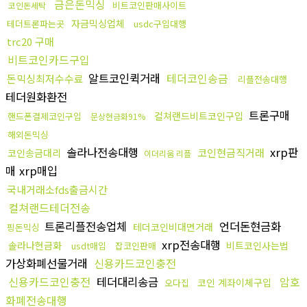
금은돈믹싱
비트코인판매사이트
코인돈세탁
자금믹싱업체
테더트론파는곳
usdc구입대행
trc20 구매
비트코인카드구입
알트코인퀵거래
테더코인송금
돈믹싱최저수수료
리플전송대행
테더원화환전
트론구매
컬쳐랜드비트코인구입
핸드폰결제코인구입
문상현금화91%
해외돈믹싱
솔라나전송대행
xrp판
코인현금직거래
코인송금대리
이더리움 리플
매 xrp매입
국내거래소fds출금시간
컬쳐랜드테더전송
트론리플전송업체
언더돈현금화
테더코인비대면거래
핑돈믹싱
xrp전송대행
솔라나현금화
비트코인사는법
usdt매입
잡코인판매
가상화폐선물거래
신용카드코인충전
신용카드코인충전
테더대리송금
암호
코인 계좌이체구입
오다집
화폐전송대행