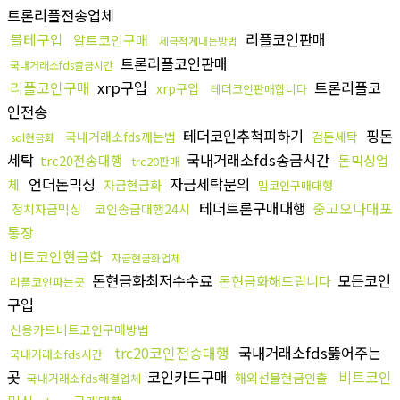
트론리플전송업체
블테구입
리플코인판매
알트코인구매
세금적게내는방법
트론리플코인판매
국내거래소fds출금시간
리플코인구매
xrp구입
트론리플코
xrp구입
테더코인판매합니다
인전송
테더코인추척피하기
핑돈
국내거래소fds깨는법
검돈세탁
sol현금화
세탁
국내거래소fds송금시간
trc20전송대행
돈믹싱업
trc20판매
언더돈믹싱
자금세탁문의
체
자금현금화
밈코인구매대행
테더트론구매대행
중고오다대포
정치자금믹싱
코인송금대행24시
통장
비트코인현금화
자금현금화업체
돈현금화최저수수료
모든코인
돈현금화해드립니다
리플코인파는곳
구입
신용카드비트코인구매방법
trc20코인전송대행
국내거래소fds뚫어주는
국내거래소fds시간
곳
코인카드구매
비트코인
해외선물현금인출
국내거래소fds해결업체