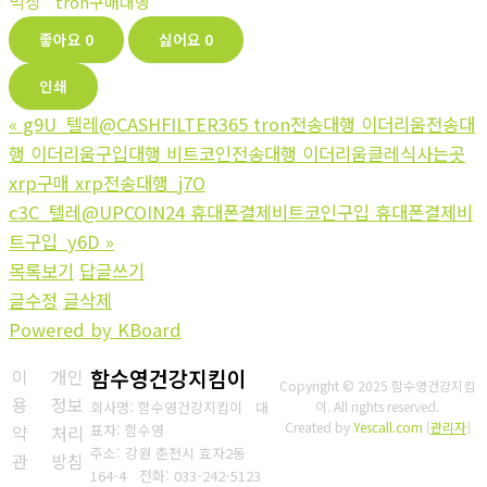
믹싱
tron구매대행
좋아요
0
싫어요
0
인쇄
«
g9U_텔레@CASHFILTER365 tron전송대행 이더리움전송대
행 이더리움구입대행 비트코인전송대행 이더리움클레식사는곳
xrp구매 xrp전송대행_j7O
c3C_텔레@UPCOIN24 휴대폰결제비트코인구입 휴대폰결제비
트구입_y6D
»
목록보기
답글쓰기
글수정
글삭제
Powered by KBoard
이
개인
함수영건강지킴이
Copyright © 2025 함수영건강지킴
용
정보
회사명: 함수영건강지킴이 대
이. All rights reserved.
Created by
Yescall.com
[
관리자
]
약
처리
표자: 함수영
주소: 강원 춘천시 효자2동
관
방침
164-4
전화: 033-242-5123