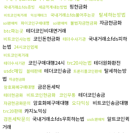
핑현금화
국내거래소fds증빙
세금적게내는방법
탈세하는방법
국내거래소fds뚫어주는곳
비트코인퀵거래
믹싱재테크
자금현금화
불법자금현금화
파이코인구매대행
sol판매처
sol판매처
테더코인비대면거래
btc파는곳
코인돈현금화
국내거래소fds피하
비트코인사는법
테더수사기관
는법
24시코인업체
비트코인퀵거래
코인구매대행24시
trc20사는법
테더원화환전
테더수사기관
usdc매입
테더코인송금
탈세하는방
블테판매
트론리플코인판매
법
자금현금화
금은돈세탁
암호화폐구매대행
테더코인송금
비트코인현금화
코인무통
테더현금화
암호화폐구매대행
오다믹싱
비트코인송금대행
자금현금화문의
카지노믹싱
trc20판매
검돈세탁문의
국내거래소fds우회하는법
알트코인퀵
usdc판매처
거래