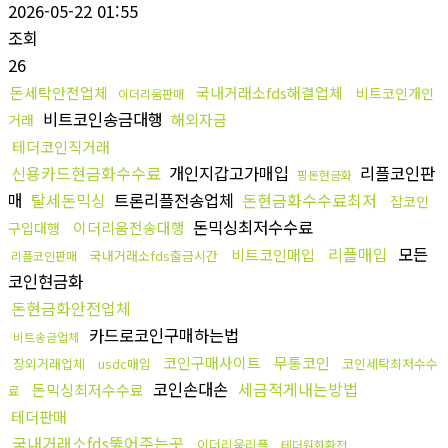
2026-05-22 01:55
조회
26
돈세탁안전업체
국내거래소fds해결업체
비트코인개인
이더리움판매
비트코인송금대행
해외자금
거래
테더코인직거래
신용카드현금화수수료
개인지갑고가매입
리플코인판
핑돈현금화
매
탈세돈믹싱
트론리플전송업체
돈현금화수수료최저
잡코인
돈믹싱최저수수료
이더리움전송대행
구입대행
리플매입
모든
비트코인매입
국내거래소fds출금시간
리플코인판매
코인현금화
돈현금화안전업체
카드로코인구매하는법
비트송금업체
코인구매사이트
무통코인
장외거래업체
usdc매입
코인세탁최저수수
코인손대손
세금적게내는방법
돈믹싱최저수수료
료
테더판매
국내거래소fds뚫어주는곳
이더리움리플
테더원화환전