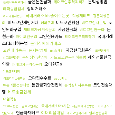
금은돈현금화
돈믹싱방법
테더코인추척피하기
돈세탁수수료최저
장외거래소
테더송금업체
국내거래소fds뚫어주는곳
믹싱재테크
검돈믹싱문
이더리움사는곳
비트코인개인거래
비트코인환전
코
비트코인사는법
의
테더구매
인원화구입
자금현금화
돈
재테크자금믹싱문의
비트코인현금화
현금화
코인신용카드
국내거래
파이코인구입
테더코인추척피하기
소fds피하는법
돈믹싱해외거래소
코인대리송금
자금현금화문의
돈세탁업체
usdc매입
코인돈세탁
해외선물현금
돈믹싱안전업체
카드로코인구매하는법
비트코인환전
인출
오다현금화
재테크자금믹싱문의
리플코인대행
오다집수수료
usdc매입
아프리카tv돈믹싱
돈현금화안전업체
코인전송대
트론리플전송대행
돈믹싱최저수수료
행
비트송금업체
대검믹싱
국내거래소fds시간
trc20사는법
알트코인매입
세금적게내는방법
바이낸스코
현금화재테크
이더리움매입
탈세돈현금화
인삽니다
테더코인직거래