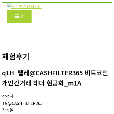
콘
텐
츠
로
건
너
뛰
기
체험후기
q1H_텔레@CASHFILTER365 비트코인
개인간거래 테더 현금화_m1A
작성자
TG@CASHFILTER365
작성일