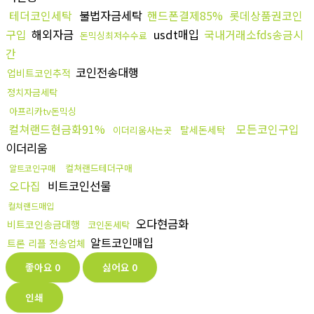
테더코인세탁
불법자금세탁
핸드폰결제85%
롯데상품권코인
구입
해외자금
usdt매입
국내거래소fds송금시
돈믹싱최저수수료
간
코인전송대행
업비트코인추적
정치자금세탁
아프리카tv돈믹싱
컬쳐랜드현금화91%
모든코인구입
탈세돈세탁
이더리움사는곳
이더리움
컬쳐랜드테더구매
알트코인구매
오다집
비트코인선물
컬쳐랜드매입
오다현금화
비트코인송금대행
코인돈세탁
알트코인매입
트론 리플 전송업체
좋아요
0
싫어요
0
인쇄