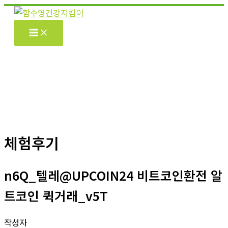
콘
텐
츠
로
건
너
뛰
기
체험후기
n6Q_텔레@UPCOIN24 비트코인환전 알
트코인 퀵거래_v5T
작성자