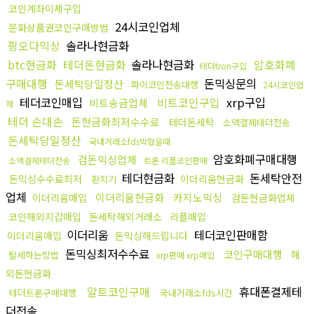
코인계좌이체구입
24시코인업체
문화상품권코인구매방법
핑오다믹싱
솔라나현금화
btc현금화
테더돈현금화
솔라나현금화
암호화폐
테더tron구입
구매대행
돈믹싱문의
돈세탁당일정산
파이코인전송대행
24시코인업
테더코인매입
비트코인구입
xrp구입
비트송금업체
체
테더 손대손
돈현금화최저수수료
테더돈세탁
소액결제테더전송
돈세탁당일정산
국내거래소fds막혔을때
암호화폐구매대행
검돈믹싱업체
소액결제테더전송
트론 리플코인판매
테더현금화
돈세탁안전
돈믹싱수수료최저
이더리움현금화
환치기
업체
이더리움현금화
카지노믹싱
이더리움매입
검돈현금화업체
코인해외지갑매입
돈세탁해외거래소
리플매입
이더리움
테더코인판매함
이더리움매입
돈믹싱해드립니다
돈믹싱최저수수료
코인구매대행
해
탈세하는방법
xrp판매 xrp매입
외돈현금화
알트코인구매
휴대폰결제테
테더트론구매대행
국내거래소fds시간
더전송