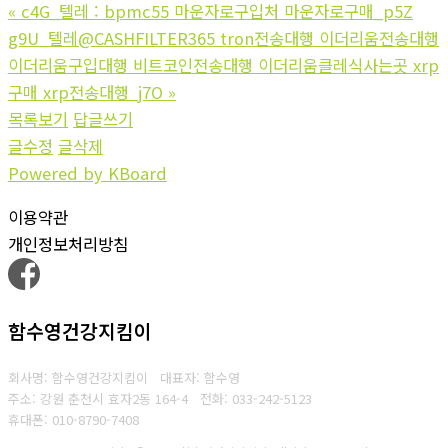
«
c4G_텔레 : bpmc55 마운자로구입처 마운자로구매_p5Z
g9U_텔레@CASHFILTER365 tron전송대행 이더리움전송대행
이더리움구입대행 비트코인전송대행 이더리움클레식사는곳 xrp
구매 xrp전송대행_j7O
»
목록보기
답글쓰기
글수정
글삭제
Powered by KBoard
이용약관
개인정보처리방침
함수영건강지킴이
회사명: 함수영건강지킴이 대표자: 함수영
주소: 강원 춘천시 효자2동 164-4
전화: 033-242-5123
휴대폰: 010-8790-7408