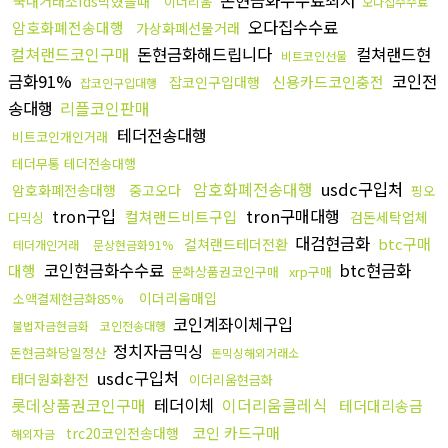
돈현금화수수료최저
국내거래소fds막혔을때
이더리움
오다집수수료
오다집수수료
암호화폐전송대행
가상화폐선물거래
컬쳐랜드코인구매
돈현금화해드립니다
컬쳐랜드현
비트코인선물
금화91%
코인전
신용카드코인충전
잡코인구입대행
잡코인구입대행
송대행
리플코인판매
테더전송대행
비트코인개인거래
테더무통 테더전송대행
암호화폐전송대행
usdc구입처
암호화폐전송대행
중고오다
핑오
tron구입
tron구매대행
컬쳐랜드비트구입
검돈세탁업체
다믹싱
대검현금화
btc구매
컬쳐랜드테더전환
테더개인거래
문상현금화91%
코인현금화수수료
btc현금화
대행
문화상품권코인구매
xrp구매
이더리움매입
소액결제현금화85%
코인계좌이체구입
불법자금현금화
코인전송대행
정치자금믹싱
돈현금화당일정산
돈믹싱해외거래소
usdc구입처
태더원화환전
이더리움현금화
롯데상품권코인구매
테더이체
이더리움클레식
테더대리송금
코인 카드구매
trc20코인전송대행
해외자금