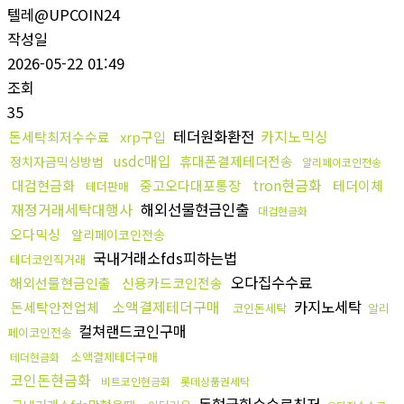
텔레@UPCOIN24
작성일
2026-05-22 01:49
조회
35
테더원화환전
카지노믹싱
돈세탁최저수수료
xrp구입
usdc매입
휴대폰결제테더전송
정치자금믹싱방법
알리페이코인전송
tron현금화
대검현금화
중고오다대포통장
테더이체
테더판매
재정거래세탁대행사
해외선물현금인출
대검현금화
오다믹싱
알리페이코인전송
국내거래소fds피하는법
테더코인직거래
오다집수수료
해외선물현금인출
신용카드코인전송
소액결제테더구매
카지노세탁
돈세탁안전업체
코인돈세탁
알리
컬쳐랜드코인구매
페이코인전송
소액결제테더구매
테더현금화
코인돈현금화
비트코인현금화
롯데상품권세탁