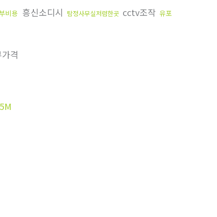
흥신소디시
cctv조작
부비용
유포
탐정사무실저렴한곳
부가격
5M
»