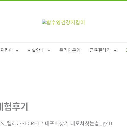
강지킴이
시술안내
온라인문의
근육갤러리
체험후기
1S_텔레:BSECRET7 대포차찾기 대포차찾는법_g4D