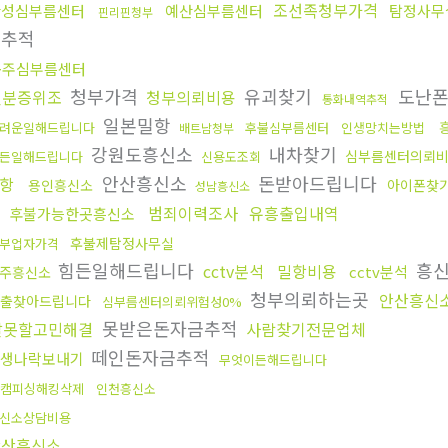
조선족청부가격
안성심부름센터
예산심부름센터
탐정사무
핀리핀청부
치추적
공주심부름센터
청부가격
유괴찾기
도난
신분증위조
청부의뢰비용
통화내역추적
일본밀항
려운일해드립니다
후불심부름센터
인생망치는방법
배트남청부
강원도흥신소
내차찾기
심부름센터의뢰
든일해드립니다
신용도조회
안산흥신소
돈받아드립니다
항
용인흥신소
아이폰찾
성남흥신소
범죄이력조사
유흥출입내역
후불가능한곳흥신소
후불제탐정사무실
부업자가격
힘든일해드립니다
흥신
cctv분석
밀항비용
cctv분석
주흥신소
청부의뢰하는곳
안산흥신
출찾아드립니다
심부름센터의뢰위험성0%
못받은돈자금추적
말못할고민해결
사람찾기전문업체
떼인돈자금추적
생나락보내기
무엇이든해드립니다
캠피싱해킹삭제
인천흥신소
신소상담비용
안산흥신소