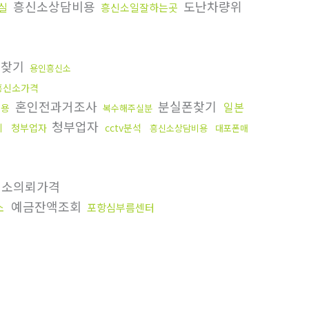
흥신소상담비용
도난차량위
실
흥신소일잘하는곳
폰찾기
용인흥신소
흥신소가격
혼인전과거조사
분실폰찾기
일본
비용
복수해주실분
청부업자
기
청부업자
cctv분석
흥신소상담비용
대포폰매
소의뢰가격
예금잔액조회
소
포항심부름센터