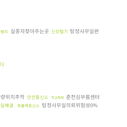
실종자찾아주는곳
탐정사무실완
신상털기
전범죄
다
량위치추적
춘천심부름센터
안산흥신소
학교폭력
탐정사무실의뢰위험성0%
한일해결
후불제흥신소