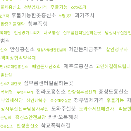
후불가능
후불제흥신소
청부업자가격
cctv조작
후불가능한곳흥신소
과거조사
누명벗기
건조작
청부폭행
재판증거물열람
대포통장
인생망가트리기
심부름센터일잘하는곳
탐정사무실완
폭해결
전범죄
안성흥신소
떼인돈자금추적
살인청부자
신소
탐정사무실완전범죄
몸캠피싱협박받을때
제주도흥신소
고민해결해드립니
떼인돈재산조회
민바로해결흥신소
억울한일
심부름센터일잘하는곳
신소저렴한곳
전라도흥신소
충청도흥신소
학폭해결
안양심부름센터
누명씌우기
청부업체가격
차
청부업체상담
후불가능
상간남복수
복수해주실분
도와주실분
탐정사무실전국탐정사무실
도와주세요해결사
억울
카카오톡해킹
흥신소안전보장
일본밀항
학교폭력해결
안성흥신소
천흥신소