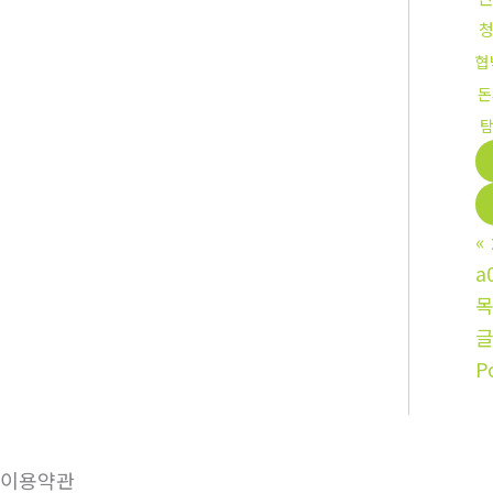
협
돈
«
a
P
이용약관