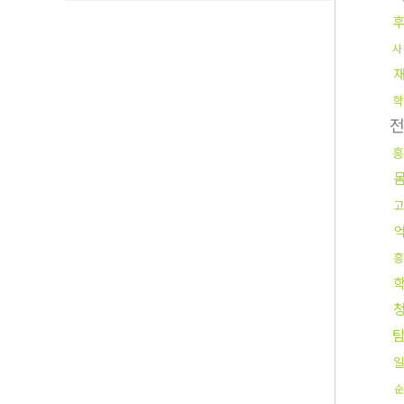
사
학
흥
고
흥
순