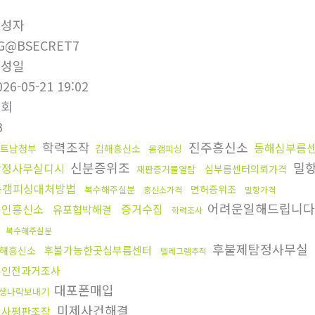
작성자
G@BSECRET7
작성일
026-05-21 19:02
조회
3
학력조작
진주흥신소
동해심부름
트남청부
김해흥신소
몸캠피싱
신분증위조
밀
탐정사무실디시
심부름센터의뢰가격
재판증거물열람
몸캠피싱대처방법
면허증위조
복수해주실분
흥신소가격
밀항가격
어려운일해드립니
용인흥신소
증거수집
유포협박해결
학력조사
복수해주실분
후불제탐정사무실
후불가능한곳심부름센터
해흥신소
텔레그램추적
혼인전과거조사
대포폰매입
생나락보내기
미제사건해결
회사평판조작