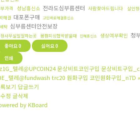
전라도심부름센터
성남흥신소
청부가격
사람찾아드립니다
살인청
대포폰구매
박해결
고민바로해결흥신소
심부름센터안전보장
세탁
청
생상여부확인
탐정사무실일잘하는곳
몸캠피싱협박받을때
진해흥신소
좋아요
0
싫어요
0
인쇄
z1G_텔레@UPCOIN24 문상비트코인구입 문상비트구입_c
0E_텔레@fundwash trc20 원화구입 코인원화구입_n7D
목록보기
답글쓰기
글수정
글삭제
owered by KBoard