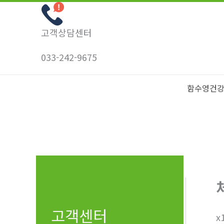
콘
텐
고객상담센터
츠
로
033-242-9675
건
너
함수영건
뛰
기
고객센터
x