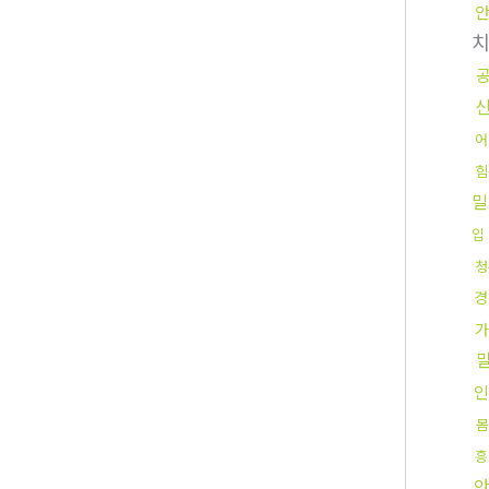
어
힘
밀
입
청
경
가
인
몸
흥