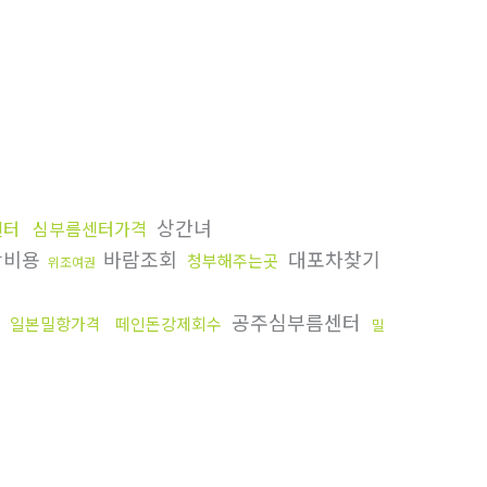
상간녀
센터
심부름센터가격
항비용
바람조회
대포차찾기
청부해주는곳
위조여권
다
공주심부름센터
일본밀항가격
떼인돈강제회수
밀