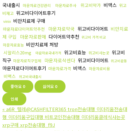
국내출시
비맥스
위고비약가
위고
마운자로건강관리
마운자로주사
위고비다이어트후기
비재고
비만치료제 구매
vinix
마운자로약국
위고비다이어트
비만치료
마운자로다이어트약추천
제 구입
마운자로판매
다이어트약추천
위고비 가격 비교
비만치료제 처방
마운자로효능
위고비효능
위고비
시알리스20mg
위고비사는곳
마운자로국내가격
직구
마운자로삭센다
위고비다이어트
마운자로직구업체
위고비운동
마운자로다이어트후기
비맥스
마운자로가격
마운자로비용
비맥스
위고비국내출시
좋아요
0
싫어요
0
인쇄
«
a6R_텔레@CASHFILTER365 tron전송대행 이더리움전송대
행 이더리움구입대행 비트코인전송대행 이더리움클레식사는곳
xrp구매 xrp전송대행_f9J