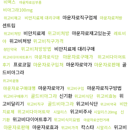
비맥스
마운자로심부름
비아그라100mg
마운자로직구업체
비만치료제 대리구매
마운자로처방
위고비재고
센트립
비만치료제
위고비처방
마운자로재고있는곳
레트비
위고비처방
위고비처방
위고비직구가격
아
위고비처방방법
비만치료제 대리구매
성인약국
마운자로구매가
마운자로식단
위고비다이어트
위고비다이어트후기
프로코밀
마운자로구입처
마운자로약가
마운자로판매
골
후기
드비아그라
위고비운동
마운자로약가
마운자로직구방법
마운자로구매대행
위고비구입
골드비아그라
신기환
위
위고비효능
위고비식단
위고비구매후기
고비달리기
골드비아그라
위고비식단
비만
위고비직구
위고비약국
위고비주사
치료제
위고비다이어트약
신
시알리스
시알리스20mg
위고비다이어트후기
기환
위고비식이요법
마운자로안전거래
마운자로판매
마운자로효과
칵스타
위고비
시알리스
위고비가격