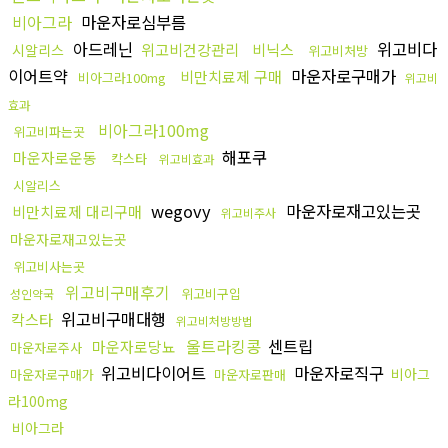
비아그라
마운자로심부름
아드레닌
위고비다
위고비건강관리
비닉스
시알리스
위고비처방
이어트약
마운자로구매가
비만치료제 구매
비아그라100mg
위고비
효과
비아그라100mg
위고비파는곳
해포쿠
마운자로운동
칵스타
위고비효과
시알리스
wegovy
마운자로재고있는곳
비만치료제 대리구매
위고비주사
마운자로재고있는곳
위고비사는곳
위고비구매후기
위고비구입
성인약국
위고비구매대행
칵스타
위고비처방방법
울트라킹콩
센트립
마운자로당뇨
마운자로주사
위고비다이어트
마운자로직구
비아그
마운자로구매가
마운자로판매
라100mg
비아그라