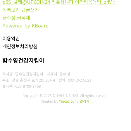
p6S_텔레@UPCOIN24 리플삽니다 이더리움매입_z4V
»
목록보기
답글쓰기
글수정
글삭제
Powered by KBoard
이용약관
개인정보처리방침
함수영건강지킴이
회사명: 함수영건강지킴이 대표자: 함수영
주소: 강원 춘천시 효자2동 164-4
전화: 033-242-5123
휴대폰: 010-8790-7408
Copyright © 2025 함수영건강지킴이. All rights reserved.
Created by
Yescall.com
[
관리자
]