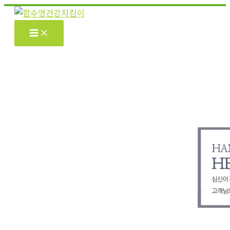
콘
텐
츠
로
건
너
뛰
기