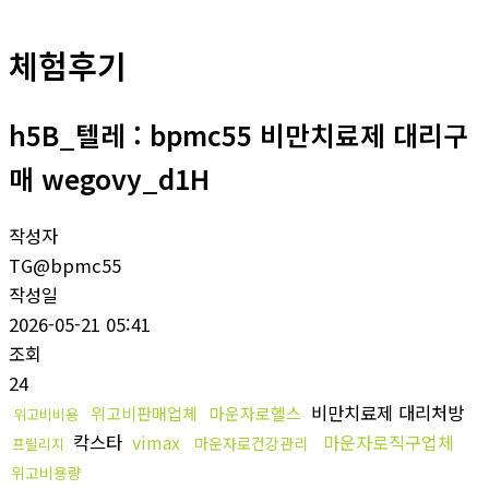
체험후기
h5B_텔레 : bpmc55 비만치료제 대리구
매 wegovy_d1H
작성자
TG@bpmc55
작성일
2026-05-21 05:41
조회
24
비만치료제 대리처방
위고비판매업체
마운자로헬스
위고비비용
칵스타
vimax
마운자로직구업체
마운자로건강관리
프릴리지
위고비용량