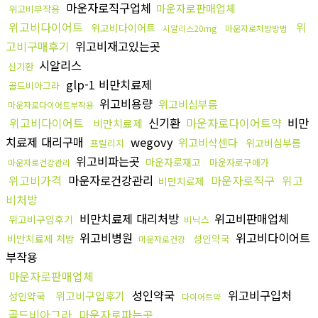
마운자로직구업체
마운자로판매업체
위고비부작용
위고비다이어트
위
위고비다이어트
시알리스20mg
마운자로처방방법
고비구매후기
위고비재고있는곳
시알리스
신기환
glp-1 비만치료제
골드비아그라
위고비용량
위고비심부름
마운자로다이어트부작용
위고비다이어트
신기환
마운자로다이어트약
비만
비만치료제
치료제 대리구매
wegovy
위고비삭센다
위고비심부름
프릴리지
위고비파는곳
마운자로재고
마운자로구매가
마운자로건강관리
위고비가격
마운자로건강관리
마운자로직구
위고
비만치료제
비처방
비만치료제 대리처방
위고비판매업체
위고비구입후기
비닉스
위고비병원
위고비다이어트
비만치료제 처방
성인약국
마운자로건강
부작용
마운자로판매업체
성인약국
위고비구입처
위고비구입후기
성인약국
다이어트약
골드비아그라
마운자로파는곳