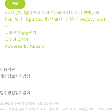
인쇄
«
s1N_텔레@UPCOIN24 암호화폐OTC 테더 판매_o5I
h5B_텔레 : bpmc55 비만치료제 대리구매 wegovy_d1H
»
목록보기
답글쓰기
글수정
글삭제
Powered by KBoard
이용약관
개인정보처리방침
함수영건강지킴이
회사명: 함수영건강지킴이 대표자: 함수영
주소: 강원 춘천시 효자2동 164-4
전화: 033-242-5123
휴대폰: 010-8790-7408