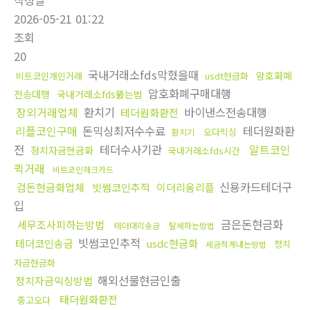
작성일
2026-05-21 01:22
조회
20
국내거래소fds막혔을때
암호화폐
비트코인개인거래
usdt현금화
암호화폐구매대행
전송대행
국내거래소fds뚫는법
장외거래업체
환치기
바이낸스전송대행
테더원화환전
리플코인구매
돈믹싱최저수수료
테더원화환
오다믹싱
환치기
전
테더수사기관
알트코인
정치자금현금화
국내거래소fds시간
퀵거래
비트코인체크카드
신용카드테더구
검돈현금화업체
빗썸코인추적
이더리움리플
입
금은돈현금화
세무조사피하는방법
테더대리송금
탈세하는방법
빗썸코인추적
테더코인송금
usdc현금화
정치
세금적게내는방법
자금현금화
해외선물현금인출
정치자금믹싱방법
태더원화환전
중고오다