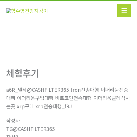
콘
텐
츠
로
건
너
뛰
기
체험후기
a6R_텔레@CASHFILTER365 tron전송대행 이더리움전송
대행 이더리움구입대행 비트코인전송대행 이더리움클레식사
는곳 xrp구매 xrp전송대행_f9J
작성자
TG@CASHFILTER365