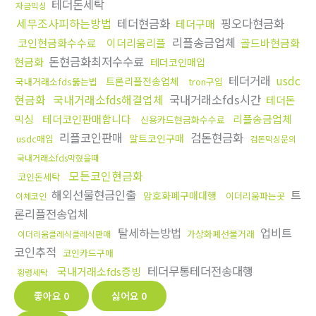
테더돈세탁
자금믹싱
세무조사피하는방법
테더현금화
핑오다현금화
테더구매
리플송금업체
코인현금화수수료
이더리움리플
골드바현금화
돈현금화최저수수료
현금화
테더코인매입
테더거래
usdc
트론리플전송업체
국내거래소fds뚫는법
tron구입
현금화
국내거래소fds해결업체
국내거래소fds시간
테더돈
믹싱
테더코인판매합니다
리플송금업체
신용카드현금화수수료
리플코인판매
검돈현금화
알트코인구매
usdc매입
검돈믹싱문의
국내거래소fds막혔을때
모든코인현금화
코인돈세탁
해외선물현금인출
트
암호화폐구매대행
이더리움파는곳
이체코인
론리플전송업체
탈세하는방법
업비트
가상화폐선물거래
이더리움클레식클레식판매
코인추적
코인카드구매
테더무통테더전송대행
국내거래소fds증빙
횡령세탁
좋아요
0
싫어요
0