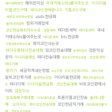
해외돈믹싱
국내거래소fds뚫어주는곳
이더리움
태더원화환전
리플코인구매
테더코인판매합니다
리플코인구매
usdc현금화
세무조사피하는방법
장외거래업체
솔라나현금화
테더돈세탁
국내
코인현금화최저수수료
테더돈세탁
검돈세탁
거래소fds뚫어주는곳
btc현금화
테더돈세탁
파이코인사는곳
fx현금화최저수수료
테더무통테더전송대행
밈코인전송대행
검돈믹싱
돈세탁문의
문의
테더전송대행
이더리움매입
코인돈세탁
세무조사피하는방법
테더거래
환치기
세금적게내는방법
xrp구매
비트코인체크카드
테더거래
알트코인퀵거래
이더리움현금화
탈세하는방법
재테크자금믹싱문
테더이체
이더리움현금화
비트코인판매사
코인전송대행
의
이트
검돈믹싱
트론리플코인전송
솔라나판
암호화폐구매대행
비트대리송금
매
코인현금직거래
오다믹싱
파이코인전송대행
가상화폐선물거
래
업비트코인추적