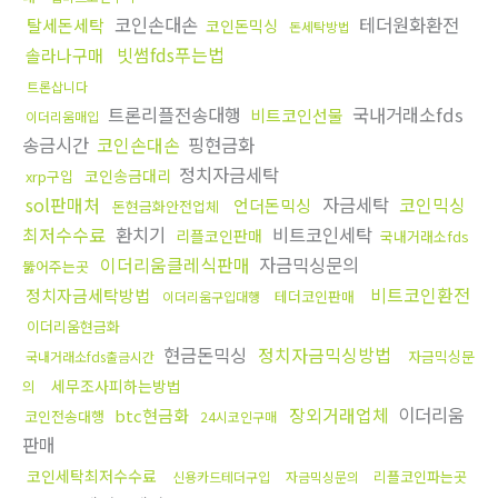
코인손대손
테더원화환전
탈세돈세탁
코인돈믹싱
돈세탁방법
빗썸fds푸는법
솔라나구매
트론삽니다
트론리플전송대행
국내거래소fds
비트코인선물
이더리움매입
송금시간
코인손대손
핑현금화
정치자금세탁
코인송금대리
xrp구입
sol판매처
자금세탁
코인믹싱
언더돈믹싱
돈현금화안전업체
최저수수료
환치기
비트코인세탁
리플코인판매
국내거래소fds
이더리움클레식판매
자금믹싱문의
뚫어주는곳
비트코인환전
정치자금세탁방법
테더코인판매
이더리움구입대행
이더리움현금화
현금돈믹싱
정치자금믹싱방법
자금믹싱문
국내거래소fds출금시간
세무조사피하는방법
의
장외거래업체
이더리움
btc현금화
코인전송대행
24시코인구매
판매
코인세탁최저수수료
리플코인파는곳
신용카드테더구입
자금믹싱문의