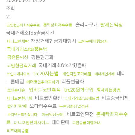
2026-05-21 01:22
조회
21
솔라나구매
탈세돈믹싱
돈믹싱최저수수료
코인현금화최저수수료
국내거래소fds출금시간
재정거래현금화대행사
테더코인세탁
코인구매대행24시
국내거래소fds뚫는법
핑돈현금화
금은돈믹싱
국내거래소fds막혔을때
코인현금직거래
trc20사는법
테더
개인지갑고가매입
코인구매사이트
테더개인거래
트론매입
리플현금화
테더코인추척피하기
업비트코인추적
trc20원화구입
탈세하는방법
코인손대손
비트코인환전
비트송금업체
테더트론현금화
국내거래소fds깨는법
오다집수수료
솔라나판매
돈현금화당일정산
비트코인환전
돈세탁최저수수
자금믹싱문의
바이낸스코인삽니다
료
테더판매
비트코인판매사이트
코인송금대행24시
비트대리송금