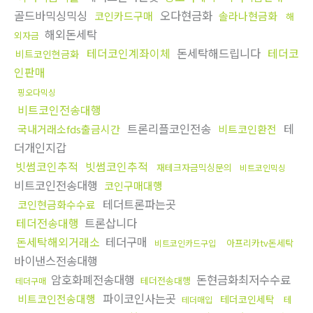
골드바믹싱믹싱
오다현금화
코인카드구매
솔라나현금화
해
해외돈세탁
외자금
테더코인계좌이체
돈세탁해드립니다
테더코
비트코인현금화
인판매
핑오다믹싱
비트코인전송대행
트론리플코인전송
테
국내거래소fds출금시간
비트코인환전
더개인지갑
빗썸코인추적
빗썸코인추적
재테크자금믹싱문의
비트코인믹싱
비트코인전송대행
코인구매대행
테더트론파는곳
코인현금화수수료
테더전송대행
트론삽니다
돈세탁해외거래소
테더구매
아프리카tv돈세탁
비트코인카드구입
바이낸스전송대행
암호화폐전송대행
돈현금화최저수수료
테더전송대행
테더구매
파이코인사는곳
비트코인전송대행
테더코인세탁
테
테더매입