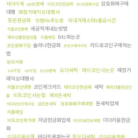
암호화폐구매
테더이체
usdc판매
비트코인현금화
trc20원화구입
대행
재정거래믹싱대행사
핑돈현금화
국내거래소fds출금시간
빗썸fds푸는법
세금적게내는방법
리플코인판매
btc파는곳
해외선물현금인출
리플매입
솔라나현금화
카드로코인구매하는
코인원화구입
코인구매사이트
법
장외거래
오다세탁
파이코인사는곳
재정거
sol구입
sol구입
trc20판매
래믹싱대행사
코인체크카드
세탁
리플코인대행
테더코인현금화
해외선물현금인
비트코인사는법
해외돈세탁
출
돈세탁업체
암호화폐구매대행
금은돈세탁
테더코인이체구입
리플매입
자금현금화업체
이더리움현금
비트코인퀵거래
이더리움전송대행
화
이더리움리플
테더트론파는곳
핑오다세탁
이더리움판매