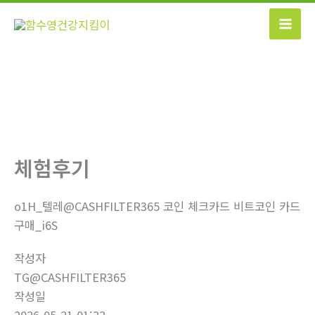
콘
텐
츠
로
건
너
뛰
기
체험후기
o1H_텔레@CASHFILTER365 코인 체크카드 비트코인 카드
구매_i6S
작성자
TG@CASHFILTER365
작성일