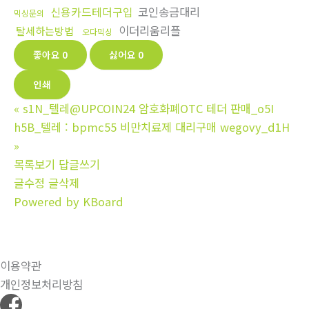
신용카드테더구입
코인송금대리
믹싱문의
이더리움리플
탈세하는방법
오다믹싱
좋아요
0
싫어요
0
인쇄
«
s1N_텔레@UPCOIN24 암호화폐OTC 테더 판매_o5I
h5B_텔레 : bpmc55 비만치료제 대리구매 wegovy_d1H
»
목록보기
답글쓰기
글수정
글삭제
Powered by KBoard
이용약관
개인정보처리방침