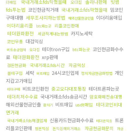
국내거래소fds막혔을때
솔라나판매
빗썸
오다집
더매입
fds푸는법
코인현금직거래
국내거래소fds막혔을때
밈코인
구매대행
세무조사피하는방법
이더리움매입
해외선물현금인출
이더리움리플
리플코인판매
btc파는곳
테더원화환전
카지노세탁
세금적게내는방법
대검믹싱
코인무통
테더tron구입
코인현금화수수
btc파는곳
오다집
비트송금업체
료
태더원화환전
xrp판매
국내거래소fds시간
자금믹싱
검돈현금화
세탁
24시코인업체
개인
블테구입
정치자금현금화방법
비트매입
지갑고가매입
비트코인환전
중고오다대포통장
테더트론파는곳
테더구매
테더최저수수료
국내거래소fds송금시간
암호화폐전송대행
해외선물현금인출
비트매입
테더코인비대
usdt매입
환치기
면거래
신용카드현금화수수료
트론
국내거래소fds해결업체
테더돈믹싱
리플코인판매
자금현금화문의
핑돈믹싱
돈믹싱해외거래소
자금