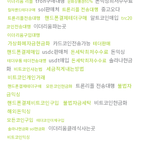
tron구매대행
돈믹싱최저수수료
이더리움 리플
문화상품권91%
sol판매처
중고오다
트론리플 전송대행
컬쳐랜드테더구매
핸드폰결제테더구매
알트코인매입
트론리플전송대행
trc20
이더리움파는곳
코인전송대행
이더리움구입대행
가상화폐자금현금화
카드코인전송가능
테더판매
핸드폰결제매입
usdc판매처
돈세탁최저수수료
돈믹싱
usdt매입
솔라나현금
돈세탁최저수수료
테더무통 테더전송대행
화
세금적게내는방법
비트코인사는법
비트코인개인거래
트론리플 전송대행
불법자
핸드폰결제테더구매
모든코인현금화
금믹싱
핸드폰결제비트코인구입
불법자금세탁
비트코인현금화
해외돈믹싱
모든코인구입
테더코인이체구입
이더리움클레식사는곳
솔라나현금화 sol현금화
비트코인믹싱