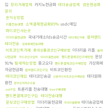
입
장외거래업체
카지노현금화
테더송금업체
검돈현금화
문의
돈믹싱방법
소액결제현금화85%
usdc매입
리플전송대행
파이코인사는곳
국내거래소fds송금시간
컬쳐랜드
이더리움현금화
테더개인거래
테더전송
암호화폐전송대행
비트코인퀵거래
이더리움 리플
롯데상품권코인구매방법
솔라
문상
나현금화
핸드폰결제코인구매방법
카드코인구입처
이더리움현금화
91%
탈세하는방법
중고오다
가상화폐
핸드폰결제코인구매방법
자금현금화
비트코인환전
컬쳐랜드코인구입
테더코인매입
테더코인송금
테더원화
신용카드비트코인구매방법
환전
돈믹싱최저수수료
트론리플 전송대행
sol구입
tron구매대행
핸드폰결제코인구입
테더전송대행
문상코인구매방법
이더리움현금화
테더송금업체
이더리움판매