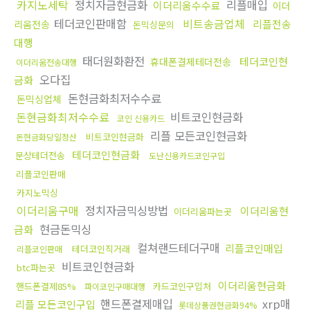
카지노세탁
정치자금현금화
리플매입
이더리움수수료
이더
테더코인판매함
비트송금업체
리플전송
리움전송
돈믹싱문의
대행
태더원화환전
테더코인현
휴대폰결제테더전송
이더리움전송대행
오다집
금화
돈현금화최저수수료
돈믹싱업체
돈현금화최저수수료
비트코인현금화
코인 신용카드
리플 모든코인현금화
비트코인현금화
돈현금화당일정산
테더코인현금화
문상테더전송
도난신용카드코인구입
리플코인판매
카지노믹싱
이더리움구매
정치자금믹싱방법
이더리움현
이더리움파는곳
현금돈믹싱
금화
컬쳐랜드테더구매
리플코인매입
테더코인직거래
리플코인판매
비트코인현금화
btc파는곳
이더리움현금화
핸드폰결제85%
카드코인구입처
파이코인구매대행
핸드폰결제매입
xrp매
리플 모든코인구입
롯데상품권현금화94%