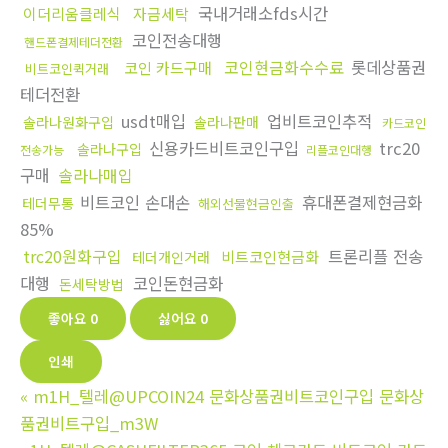
국내거래소fds시간
이더리움클레식
자금세탁
코인전송대행
핸드폰결제테더전환
코인현금화수수료
롯데상품권
코인 카드구매
비트코인퀵거래
테더전환
usdt매입
업비트코인추적
솔라나원화구입
솔라나판매
카드코인
신용카드비트코인구입
trc20
솔라나구입
전송가능
리플코인대행
구매
솔라나매입
비트코인 손대손
휴대폰결제현금화
테더무통
해외선물현금인출
85%
trc20원화구입
트론리플 전송
비트코인현금화
테더개인거래
대행
코인돈현금화
돈세탁방법
좋아요
0
싫어요
0
인쇄
«
m1H_텔레@UPCOIN24 문화상품권비트코인구입 문화상
품권비트구입_m3W