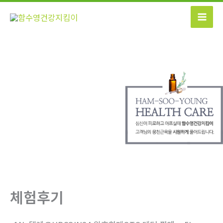
콘
텐
츠
로
건
너
뛰
기
체험후기