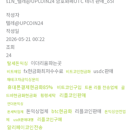
s1N_텔레@UPCOIN24 암호화폐OTC 테더 판매_o5I
작성자
텔레@UPCOIN24
작성일
2026-05-21 00:22
조회
24
이더리움파는곳
탈세돈믹싱
fx현금화최저수수료
usdc판매
비트매입
비트코인현금화
재테크자금믹싱문의
휴대폰결제현금화85%
비트코인구입
트론 리플 전송업체
골
리플코인판매
드바현금화현금화
횡령세탁
언더돈믹싱
돈믹싱업체
btc현금화
리플코인판매
돈믹싱안전업
돈세탁업체
리플코인구매
체
usdt판매대행
알리페이코인전송