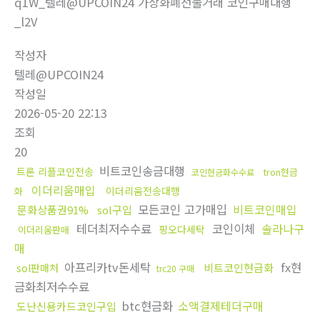
q1W_텔레@UPCOIN24 가상화폐선물거래 코인구매대행
_l2V
작성자
텔레@UPCOIN24
작성일
2026-05-20 22:13
조회
20
비트코인송금대행
트론 리플코인전송
tron현금
코인현금화수수료
이더리움매입
이더리움전송대행
화
모든코인 고가매입
비트코인매입
문화상품권91%
sol구입
테더최저수수료
코인이체
솔라나구
핑오다세탁
이더리움판매
매
아프리카tv돈세탁
fx현
비트코인현금화
sol판매처
trc20 구매
금화최저수수료
btc현금화
소액결제테더구매
도난신용카드코인구입