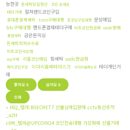
능한곳
돈세탁당일정산
코인 손대손
컬쳐랜드코인구입
테더거래
문상매입
휴대폰결제세탁
tron구매대행
잡코인구입대행
btc구매대행
핸드폰결제테더구매
usdc판매
비트코인현금화
금은돈믹싱
횡령세탁
돈세탁최저수수료
비트코인사는법
핑세탁
usdc현금화
리플코인매입
xrp구매
이더리움메타마스크
테더개인거
파이코인구입
이더리움파는곳
래
좋아요
0
싫어요
0
인쇄
«
t6Q_텔레:BSECRET7 선불심매입판매 cctv동선추적
_a2H
c0M_텔레@UPCOIN24 코인전송대행 가상화폐 선물거래