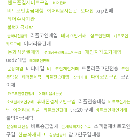
핸드폰결제비트구입
테더판매
비트코인송금대행
xrp판매
이더리움사는곳
오다집
테더수사기관
불법자금세탁
리플코인매입
테더개인거래
잡코인판매
비트코인
솔라나현금화
이더리움판매
카드구매
문화상품권매입
개인지갑고가매입
롯데상품권비트코인구입
usdc매입
테더코인판매
테더매입
트론리플코인전송
문상매입
비트코인개인거래
코인
파이코인구입
코인
돈믹싱
테더돈세탁
리플전송대행
장외거래
이체
카드코인충전업체
이더리움사는곳
리플전송대행
휴대폰결제코인구입
비트코인사는
소액결제코인구매
trc20 구매
이더리움 리플
리플코인판매
비트코인개인거래
법
불법자금세탁
비트송금업체
소액결제비트코인
문상테더전송
돈세탁최저수수료
구입
현금화재테크
잡코인구입대행
횡령현금화