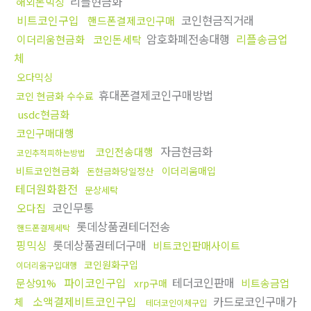
리플현금화
해외돈믹싱
비트코인구입
코인현금직거래
핸드폰결제코인구매
암호화폐전송대행
리플송금업
이더리움현금화
코인돈세탁
체
오다믹싱
휴대폰결제코인구매방법
코인 현금화 수수료
usdc현금화
코인구매대행
자금현금화
코인전송대행
코인추적피하는방법
비트코인현금화
이더리움매입
돈현금화당일정산
테더원화환전
문상세탁
코인무통
오다집
롯데상품권테더전송
핸드폰결제세탁
핑믹싱
롯데상품권테더구매
비트코인판매사이트
코인원화구입
이더리움구입대행
파이코인구입
테더코인판매
문상91%
비트송금업
xrp구매
소액결제비트코인구입
카드로코인구매가
체
테더코인이체구입