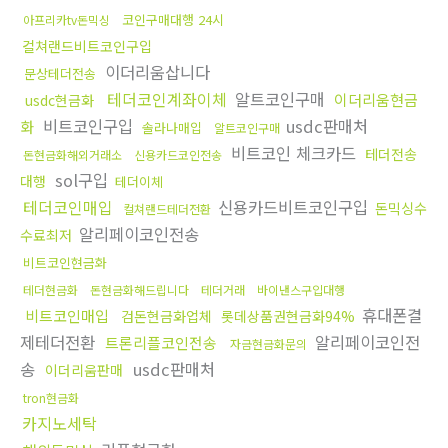
코인구매대행 24시
아프리카tv돈믹싱
컬쳐랜드비트코인구입
이더리움삽니다
문상테더전송
테더코인계좌이체
알트코인구매
이더리움현금
usdc현금화
비트코인구입
usdc판매처
화
솔라나매입
알트코인구매
비트코인 체크카드
테더전송
돈현금화해외거래소
신용카드코인전송
sol구입
대행
테더이체
테더코인매입
신용카드비트코인구입
돈믹싱수
컬쳐랜드테더전환
알리페이코인전송
수료최저
비트코인현금화
테더현금화
돈현금화해드립니다
테더거래
바이낸스구입대행
휴대폰결
비트코인매입
검돈현금화업체
롯데상품권현금화94%
제테더전환
알리페이코인전
트론리플코인전송
자금현금화문의
송
usdc판매처
이더리움판매
tron현금화
카지노세탁