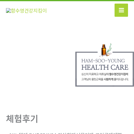
콘
텐
츠
로
건
너
뛰
기
체험후기