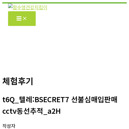
콘
텐
츠
로
건
너
뛰
기
체험후기
t6Q_텔레:BSECRET7 선불심매입판매
cctv동선추적_a2H
작성자