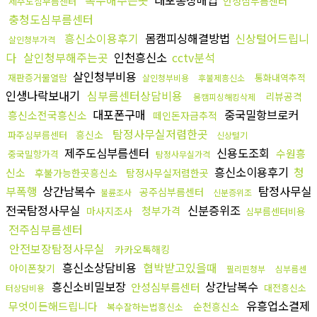
복수해주는곳
대포통장매입
안성심부름센터
제주도심부름센터
충청도심부름센터
흥신소이용후기
몸캠피싱해결방법
신상털어드립니
살인청부가격
다
살인청부해주는곳
인천흥신소
cctv분석
살인청부비용
재판증거물열람
통화내역추적
살인청부비용
후불제흥신소
인생나락보내기
심부름센터상담비용
리뷰공격
몸캠피싱해킹삭제
대포폰구매
중국밀항브로커
흥신소전국흥신소
떼인돈자금추적
탐정사무실저렴한곳
흥신소
파주심부름센터
신상털기
제주도심부름센터
신용도조회
수원흥
중국밀항가격
탐정사무실가격
흥신소이용후기
청
신소
후불가능한곳흥신소
탐정사무실저렴한곳
부폭행
상간남복수
탐정사무실
공주심부름센터
불륜조사
신분증위조
전국탐정사무실
신분증위조
청부가격
마사지조사
심부름센터비용
전주심부름센터
안전보장탐정사무실
카카오톡해킹
흥신소상담비용
협박받고있을때
아이폰찾기
필리핀청부
심부름센
흥신소비밀보장
상간남복수
안성심부름센터
대전흥신소
터상담비용
유흥업소결제
무엇이든해드립니다
순천흥신소
복수잘하는법흥신소