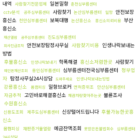
내역
일본밀항
사람찾기전문업체
춘천심부름센터
사람찾기
안전보장
cctv분석
논산심부름센터
공주심부름센터
밀항
흥신소
보복대행
부산
천안심부름센터
논산흥신소
흥신소의뢰비용
흥신소
진도심부름센터
재산열람
공주심부름센터
안전보장탐정사무실
사람찾기비용
인생나락보내는
회사진급조작
방법
후불흥신소
학폭해결
흥신소저렴한곳
사람찾기
인생나락보내기
심부름센터전국심부름센터
청부업
용인심부름센터
떼인돈재산조회
자
탐정사무실24시상담
인생나락보내는방법
도와주세요
강릉흥신소
밀항브로커
면허증위조
안산심부름센터
몸캠피싱
고민바로해결흥신소
불륜조사
자금추적
채권차량찾아주는곳
수원흥신소
신상털어드립니다
후불가능한곳흥
신용도조회
제주도심부름센터
신소
예금잔액조회
몸캠피싱
재판증거물열람
못받은돈불법회수
심부름센터
24시상담