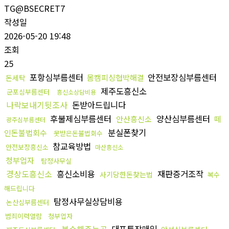
TG@BSECRET7
작성일
2026-05-20 19:48
조회
25
포항심부름센터
안전보장심부름센터
몸캠피싱협박해결
돈세탁
제주도흥신소
군포심부름센터
흥신소상담비용
나락보내기뒷조사
돈받아드립니다
후불제심부름센터
양산심부름센터
안산흥신소
떼
광주심부름센터
분실폰찾기
인돈불법회수
못받은돈불법회수
참교육방법
안전보장흥신소
마산흥신소
청부업자
탐정사무실
경상도흥신소
흥신소비용
재판증거조작
사기당한돈찾는법
복수
해드립니다
탐정사무실상담비용
논산심부름센터
범죄이력열람
청부업자