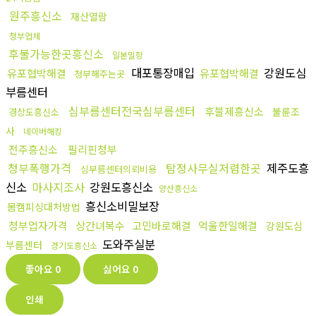
원주흥신소
재산열람
청부업체
후불가능한곳흥신소
일본밀항
대포통장매입
강원도심
유포협박해결
유포협박해결
청부해주는곳
부름센터
심부름센터전국심부름센터
후불제흥신소
불륜조
경상도흥신소
사
네이버해킹
전주흥신소
필리핀청부
청부폭행가격
탐정사무실저렴한곳
제주도흥
심부름센터의뢰비용
신소
마사지조사
강원도흥신소
양산흥신소
흥신소비밀보장
몸캠피싱대처방법
청부업자가격
상간녀복수
고민바로해결
억울한일해결
강원도심
도와주실분
부름센터
경기도흥신소
좋아요
0
싫어요
0
인쇄