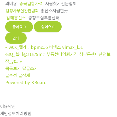
뢰비용
중국밀항가격
사람찾기전문업체
흥신소저렴한곳
탐정사무실완전범죄
김해흥신소
충청도심부름센터
좋아요
0
싫어요
0
인쇄
«
w0X_텔레 : bpmc55 비맥스 vimax_l5L
e3Q_텔레@sta79m심부름센터의뢰가격 심부름센터안전보
장_y0J
»
목록보기
답글쓰기
글수정
글삭제
Powered by KBoard
이용약관
개인정보처리방침