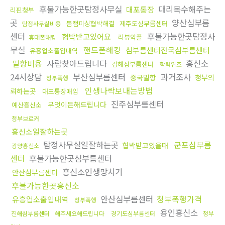
후불가능한곳탐정사무실
대리복수해주는
대포통장
리핀청부
곳
양산심부름
몸캠피싱협박해결
제주도심부름센터
탐정사무실비용
센터
후불가능한곳탐정사
협박받고있어요
리뷰악플
휴대폰해킹
무실
핸드폰해킹
심부름센터전국심부름센터
유흥업소출입내역
밀항비용
사람찾아드립니다
흥신소
김해심부름센터
학력위조
24시상담
부산심부름센터
과거조사
중국밀항
청부의
청부폭행
인생나락보내는방법
뢰하는곳
대포통장매입
진주심부름센터
무엇이든해드립니다
예산흥신소
청부브로커
흥신소일잘하는곳
탐정사무실일잘하는곳
군포심부름
협박받고있을때
광양흥신소
센터
후불가능한곳심부름센터
흥신소인생망치기
안산심부름센터
후불가능한곳흥신소
안산심부름센터
청부폭행가격
유흥업소출입내역
청부폭행
용인흥신소
진해심부름센터
해주세요해드립니다
경기도심부름센터
청부