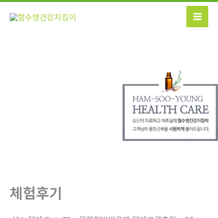
콘
텐
츠
로
건
너
뛰
기
체험후기