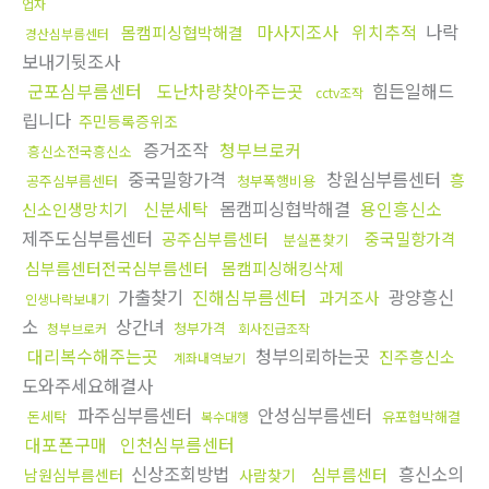
업자
마사지조사
위치추적
나락
몸캠피싱협박해결
경산심부름센터
보내기뒷조사
군포심부름센터
도난차량찾아주는곳
힘든일해드
cctv조작
립니다
주민등록증위조
증거조작
청부브로커
흥신소전국흥신소
중국밀항가격
창원심부름센터
흥
공주심부름센터
청부폭행비용
신분세탁
몸캠피싱협박해결
용인흥신소
신소인생망치기
제주도심부름센터
공주심부름센터
중국밀항가격
분실폰찾기
심부름센터전국심부름센터
몸캠피싱해킹삭제
가출찾기
진해심부름센터
광양흥신
과거조사
인생나락보내기
소
상간녀
청부가격
청부브로커
회사진급조작
대리복수해주는곳
청부의뢰하는곳
진주흥신소
계좌내역보기
도와주세요해결사
파주심부름센터
안성심부름센터
돈세탁
유포협박해결
복수대행
대포폰구매
인천심부름센터
신상조회방법
흥신소의
심부름센터
남원심부름센터
사람찾기