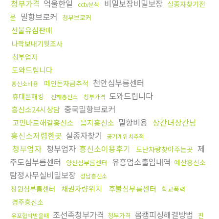
청부가격
억울한일
비밀보장비밀보장
실종자찾기전
cctv분석
밀항브로커
문
청부브로커
선불유심판매
나락보내기뒷조사
청부업자
도와드립니다
천안심부름센터
떼인돈자금추적
흥신소비용
도와드립니다
휴대폰해킹
진해흥신소
청부가격
중국밀항브로커
흥신소24시상담
밀항비용
상간녀상간남
고민바로해결흥신소
음지흥신소
흥신소저렴한곳
실종자찾기
공기계위치추적
청부업자
청부업자
흥신소이용후기
제
도난차량찾아주는곳
주도심부름센터
유흥업소출입내역
예산흥신소
양산심부름센터
탐정사무실비밀보장
성남흥신소
채권차량위치
후불심부름센터
창원심부름센터
학교폭력
경주흥신소
조선족청부가격
몸캠피싱해결방법
청부가격
핀
유포협박받을때