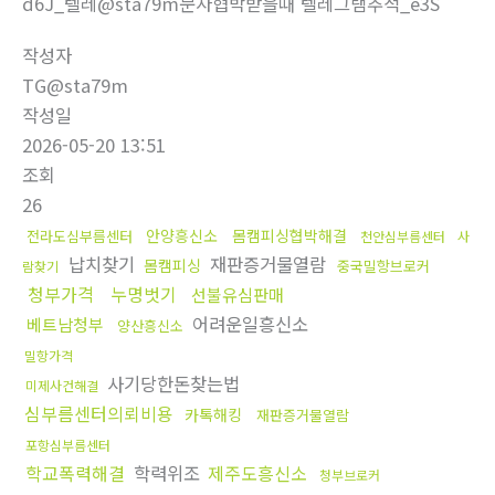
d6J_텔레@sta79m문자협박받을때 텔레그램추적_e3S
작성자
TG@sta79m
작성일
2026-05-20 13:51
조회
26
안양흥신소
몸캠피싱협박해결
전라도심부름센터
천안심부름센터
사
납치찾기
재판증거물열람
몸캠피싱
중국밀항브로커
람찾기
청부가격
누명벗기
선불유심판매
어려운일흥신소
베트남청부
양산흥신소
밀항가격
사기당한돈찾는법
미제사건해결
심부름센터의뢰비용
카톡해킹
재판증거물열람
포항심부름센터
학교폭력해결
학력위조
제주도흥신소
청부브로커