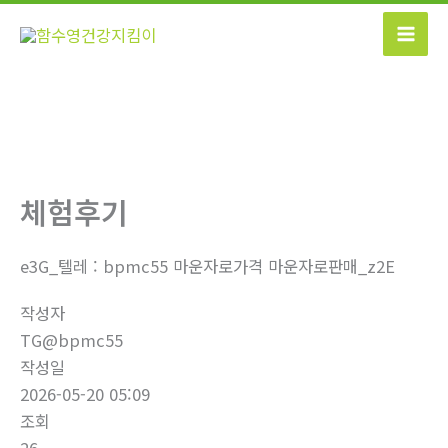
콘
텐
츠
로
건
너
뛰
기
체험후기
e3G_텔레 : bpmc55 마운자로가격 마운자로판매_z2E
작성자
TG@bpmc55
작성일
2026-05-20 05:09
조회