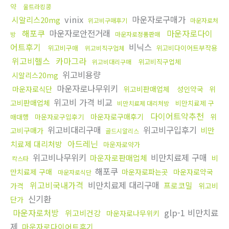
약
울트라킹콩
vinix
마운자로구매가
시알리스20mg
위고비구매후기
마운자로처
해포쿠
마운자로안전거래
마운자로다이
방
마운자로정품판매
어트후기
비닉스
위고비구매
위고비다이어트부작용
위고비직구업체
위고비헬스
카마그라
위고비직구업체
위고비대리구매
위고비용량
시알리스20mg
마운자로나무위키
마운자로식단
위고비판매업체
성인약국
위
위고비 가격 비교
고비판매업체
비만치료제 구
비만치료제 대리처방
다이어트약추천
마운자로구매후기
위
매대행
마운자로구입후기
위고비대리구매
위고비구입후기
비만
고비구매가
골드시알리스
아드레닌
치료제 대리처방
마운자로약가
위고비나무위키
비만치료제 구매
마운자로판매업체
비
칵스타
해포쿠
만치료제 구매
마운자로파는곳
마운자로약국
마운자로식단
위고비국내가격
비만치료제 대리구매
프로코밀
가격
위고비
신기환
단가
마운자로처방
glp-1 비만치료
위고비건강
마운자로나무위키
제
마운자로다이어트후기