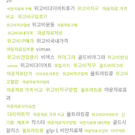
26
위고비다이어트후기
위고비직구
마운자로 가격
비만치료제 구매
위고비구입후기
비교
위고비운동
위고비직구업체
마운자로구매
마운자로처방
위고비국내가격
위고비구매가
위고비국내가격
vimax
마운자로심부름
위고비건강관리
비맥스
카마그라
골드비아그라
위고비런닝
위고비다이어트
위고비직구
프릴리지
골드비아그라
vimax
울트라킹콩
마운자로단가
위고비
위고비직구업체
다이어트약추천
고혈압
마운자로직구업체
위고비직구방법
마운자로효
마운자로 가격 비교
울트라킹콩
과
마운자로식이요법
다이어트약
울트라킹콩
신
마운자로 가격 비교
위고비다이어트약
칵스타
골드시
기환
해포쿠
마운자로직구방법
비만치료제 대리처방
알리스
glp-1 비만치료제
울트라킹콩
다이어트
마운자로구입처