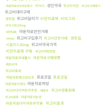
성인약국
비닉스
위고비식단
마운자로다이어트후기
위고비구매후기
위고비대리구매
위고비달리기
비만치료제
비아그라
센트립
비아그라100mg
vimax
마운자로안전거래
위고비구입후기
센트립
위고비안전거래
vimax
위고비약국가격
시알리스20mg
비만치료제 구매
위고비처방방법
마운자로구매대행
마운자로국내출시
레트비아
위고비효과
프로코밀
프로코밀
마운자로재고있는곳
마운자로처방
마운자로삭센다
위고비정품판매
위고비다이어트약추천
해포쿠
마운자로사는곳
위고비운동
위고비효과
마운자로다이어트부작용