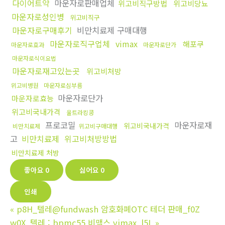
다이어트약
마운자로판매업체
위고비직구방법
위고비당뇨
마운자로성인병
위고비직구
마운자로구매후기
비만치료제 구매대행
마운자로직구업체
vimax
해포쿠
마운자로효과
마운자로단가
마운자로식이요법
마운자로재고있는곳
위고비처방
위고비병원
마운자로심부름
마운자로단가
마운자로효능
위고비국내가격
울트라킹콩
프로코밀
마운자로재
위고비국내가격
비만치료제
위고비구매대행
고
비만치료제
위고비처방방법
비만치료제 처방
좋아요
0
싫어요
0
인쇄
«
p8H_텔레@fundwash 암호화폐OTC 테더 판매_f0Z
w0X_텔레 : bpmc55 비맥스 vimax_l5L
»