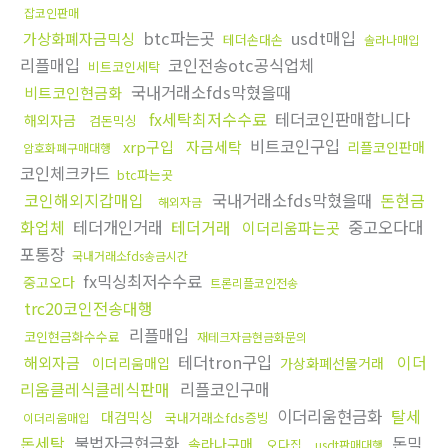
잡코인판매
btc파는곳
usdt매입
가상화폐자금믹싱
테더손대손
솔라나매입
리플매입
코인전송otc공식업체
비트코인세탁
국내거래소fds막혔을때
비트코인현금화
fx세탁최저수수료
테더코인판매합니다
해외자금
검돈믹싱
비트코인구입
xrp구입
자금세탁
리플코인판매
암호화폐구매대행
코인체크카드
btc파는곳
코인해외지갑매입
국내거래소fds막혔을때
돈현금
해외자금
화업체
테더개인거래
테더거래
중고오다대
이더리움파는곳
포통장
국내거래소fds송금시간
fx믹싱최저수수료
중고오다
트론리플코인전송
trc20코인전송대행
리플매입
코인현금화수수료
재테크자금현금화문의
테더tron구입
이더
해외자금
이더리움매입
가상화폐선물거래
리움클레식클레식판매
리플코인구매
이더리움현금화
탈세
대검믹싱
국내거래소fds증빙
이더리움매입
돈세탁
불법자금현금화
돈믹
솔라나구매
오다집
usdt판매대행