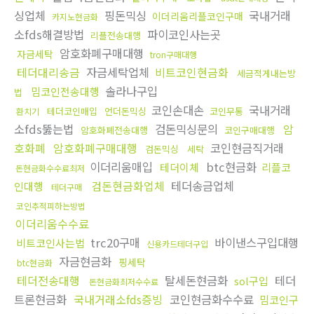
싱업체
핑돈믹싱
국내거래
이더리움리플코인구매
카지노현금화
소fds해결방법
파이코인사는곳
리플전송대행
암호화폐구매대행
자금세탁
tron구매대행
테더대리송금
자금세탁업체
비트코인현금화
세금적게내는방
솔라나구입
밈코인전송대행
법
코인손대손
국내거래
테더코인매입
언더돈믹싱
코인무통
환치기
소fds뚫는법
검돈믹싱문의
암
암호화폐전송대행
코인구매대행
호화폐
암호화폐구매대행
코인현금직거래
검돈믹싱
세탁
이더리움매입
btc현금화
테더이체
리플코
돈현금화수수료최저
검돈현금화업체
테더송금업체
인대행
테더구매
코인추적피하는방법
이더리움수수료
trc20구매
바이낸스구입대행
비트코인사는법
신용카드테더구입
자금현금화
핑세탁
btc현금화
테더전송대행
탈세돈현금화
테더
sol구입
돈현금화최저수수료
트론현금화
국내거래소fds증빙
코인현금화수수료
밈코인구