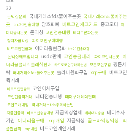
조회
32
국내거래소fds뚫어주는곳
국내거래소fds뚫어주는
돈믹싱문의
암호화폐
비트코인체크카드
중고오다
곳
trc20전송대행
이
돈믹싱
코인전송대행
더리움사는곳
테더트론파는곳
파이코인구매대행
정치자금믹싱
이더리움현금화
비트코인현금화
trc20전송대행
usdc판매
코인송금대리
이
돈믹싱해드립니다
파이코인사는곳
핑돈세
더리움클레식클레식판매
모든코인구입
카드로코인구매하는법
탁
솔라나원화구입
xrp구매
비트코인
국내거래소fds뚫어주는곳
퀵거래
코인이체구입
비트코인현금화
테더전송대행
테더구매테더판매
코인현금직거래
코인구매대행
국내거래소fds우회하는법
자금믹싱업체
테더수사
자금현금화
비트코인송금대행
테더대리송금
기관
이더리움구매
xrp매입
자금믹싱
골드바믹싱믹싱
리
비트코인개인거래
플현금화
xrp매입