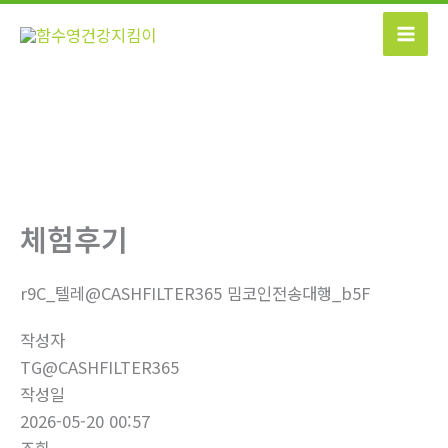
콘
텐
츠
로
건
너
뛰
기
체험후기
r9C_텔레@CASHFILTER365 밈코인전송대행_b5F
작성자
TG@CASHFILTER365
작성일
2026-05-20 00:57