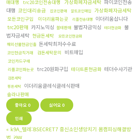
가상화폐자금세탁
파이코인전송
매대행
trc20코인전송대행
대행
코인대리송금
가상화폐자금세탁
잡코인판매
알트코인매입
이더리움삽니다
모든코인구입
이더리움파는곳
리플전송대행
trc20판매
카지노믹싱
불법자금믹싱
불
블테판매
테더현금화
법자금세탁
현금돈세탁
모든코인현금화
돈세탁최저수수료
해외선물현금인출
비트매입
검돈세탁문의
코인현금직거래
코인카드구매
trc20원화구입
테더수사기관
테더트론현금화
리플코인파는곳
검돈세탁
이더리움클레식클레식판매
핑돈세탁
솔라나판매
좋아요
0
싫어요
0
인쇄
«
k9A_텔레:BSECRET7 흥신소인생망치기 몸캠피싱해결방
법_j9W