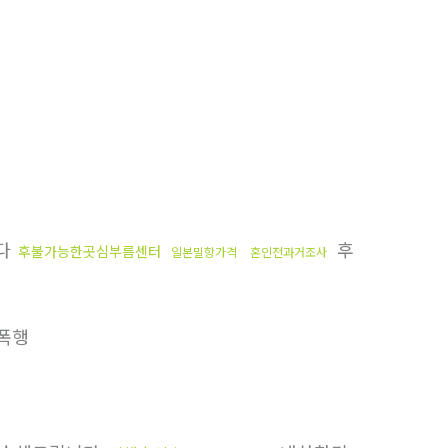
다
후
후불가능한곳심부름센터
일본밀항가격
혼인전과거조사
폭행