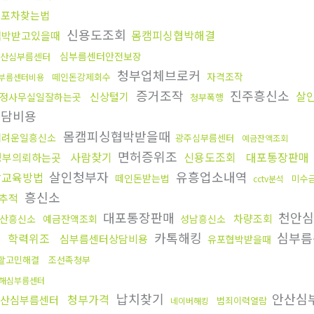
대포차찾는법
신용도조회
몸캠피싱협박해결
협박받고있을때
심부름센터안전보장
산심부름센터
청부업체브로커
자격조작
떼인돈강제회수
부름센터비용
증거조작
진주흥신소
살
신상털기
정사무실일잘하는곳
청부폭행
상담비용
몸캠피싱협박받을때
어려운일흥신소
광주심부름센터
예금잔액조회
면허증위조
사람찾기
신용도조회
대포통장판매
청부의뢰하는곳
살인청부자
유흥업소내역
참교육방법
떼인돈받는법
미수
cctv분석
흥신소
추적
대포통장판매
천안심
차량조회
산흥신소
예금잔액조회
성남흥신소
카톡해킹
심부름
학력위조
심부름센터상담비용
유포협박받을때
할고민해결
조선족청부
해심부름센터
납치찾기
안산심
청부가격
산심부름센터
범죄이력열람
네이버해킹