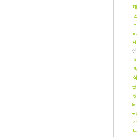
부
심
탐
금
양
터
못
진
부