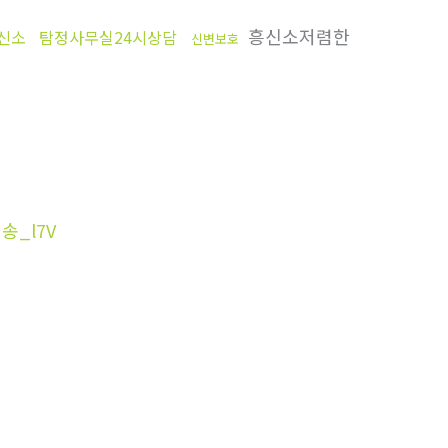
흥신소저렴한
신소
탐정사무실24시상담
신변보호
송_l7V