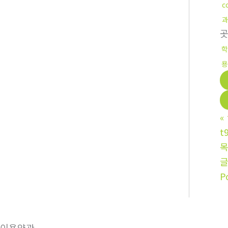
c
과
학
용
«
t
P
이용약관