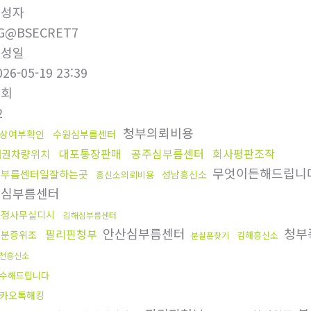
작성자
G@BSECRET7
작성일
026-05-19 23:39
조회
2
청부의뢰비용
상여부확인
수원심부름센터
대포통장판매
공주심부름센터
회사평판조작
채권차량위치
무엇이든해드립니
심부름센터일잘하는곳
성남흥신소
흥신소의뢰비용
불심부름센터
탐정사무실디시
김해심부름센터
안산심부름센터
청부
필리핀청부
신분증위조
김해흥신소
분실폰찾기
천흥신소
수해드립니다
카오톡해킹