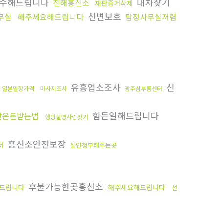
수해드립니다
내차찾기
진해흥신소
재판증거삭제
신변보호
무실
해주세요해드립니다
탐정사무실저렴
유흥업소조사
신
일본밀항가격
마사지조사
광주심부름센터
힘든일해드립니다
받은돈받는법
행방불명사람찾기
흥신소안전보장
터
살인청부해주는곳
후불가능한곳흥신소
드립니다
해주세요해드립니다
선