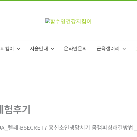
강지킴이
시술안내
온라인문의
근육갤러리
체험후기
9A_텔레:BSECRET7 흥신소인생망치기 몸캠피싱해결방법_