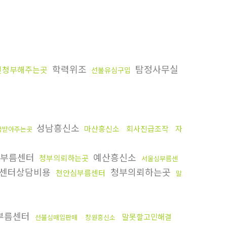
학력위조
탐정사무실
인청부해주는곳
선불유심구입
성남흥신소
마산흥신소
회사진급조작
자
금받아주는곳
부름센터
예산흥신소
청부의뢰하는곳
서울심부름센
센터상담비용
청부의뢰하는곳
천안심부름센터
말
부름센터
말못할고민해결
선불심매입판매
창원흥신소