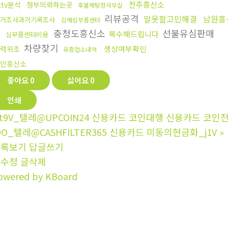
전주흥신소
ctv분석
청부의뢰하는곳
후불제탐정사무실
리뷰공격
말못할고민해결
남원흥
거조사과거기록조사
김해심부름센터
곳
충청도흥신소
선불유심판매
복수해드립니다
심부름센터비용
차량찾기
생상여부확인
력위조
유흥업소내역
인흥신소
좋아요
0
싫어요
0
인쇄
t9V_텔레@UPCOIN24 신용카드 코인대행 신용카드 코인전
9O_텔레@CASHFILTER365 신용카드 미동의현금화_j1V
»
목록보기
답글쓰기
글수정
글삭제
owered by KBoard