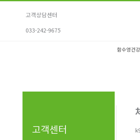
콘
텐
고객상담센터
츠
033-242-9675
로
건
너
함수영건
뛰
기
고객센터
k