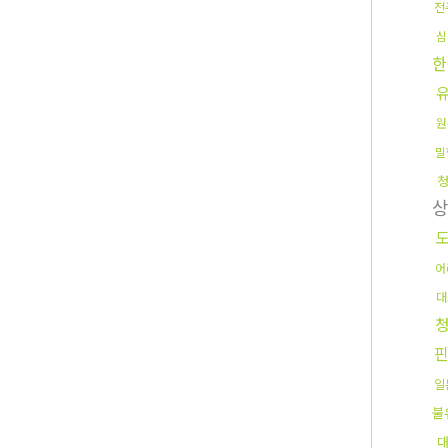
전
심
한
원
밀
어
대
일
불