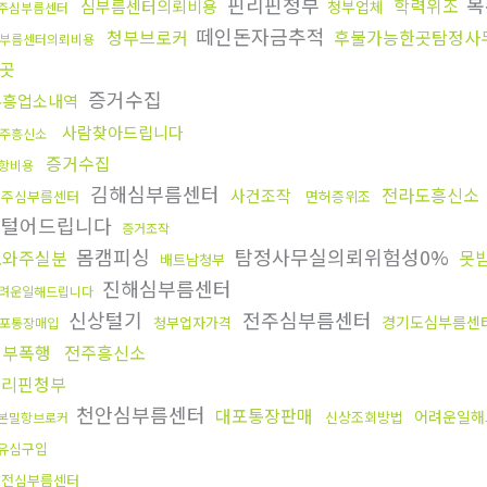
핀리핀청부
복
학력위조
심부름센터의뢰비용
청부업체
주심부름센터
떼인돈자금추적
청부브로커
후불가능한곳탐정사
부름센터의뢰비용
곳
증거수집
유흥업소내역
사람찾아드립니다
주흥신소
증거수집
항비용
김해심부름센터
전라도흥신소
사건조작
청주심부름센터
면허증위조
상털어드립니다
증거조작
몸캠피싱
탐정사무실의뢰위험성0%
도와주실분
못
배트남청부
진해심부름센터
려운일해드립니다
신상털기
전주심부름센터
경기도심부름센
청부업자가격
포통장매입
청부폭행
전주흥신소
핀리핀청부
천안심부름센터
대포통장판매
어려운일해
신상조회방법
본밀항브로커
유심구입
대전심부름센터