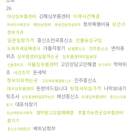
조회
26
김해심부름센터
미제사건해결
마산심부름센터
청부폭행비용
상간녀
베트남청부
마사지이력조사
못받은돈자금추적
청부가격
일본밀항가격
흥신소전국흥신소
선불유심구입
가출자찾기
면허증
도와주세요해결사
전주흥신소
남원흥신소
위조
심부름센터일잘하는곳
심부름센터비밀보장
서울심부름센터
고민상담고민해결
학력위
신분증위조
위치추적
조
돈세탁
사건조작
청부의뢰하는곳
진주흥신소
고민바로해결흥신소
돈받아드립니다
탐정사무실가격
나락보내기
대구심부름센터
뒷조사
예산흥신소
수원심부름센터
심부름센터일잘하는곳
흥신소이용
대포차찾기
후기
협박받고있을때해결
후불가능한곳심부름센터
도난차량위치추적
환치기
베트남청부
흥신소저렴한곳