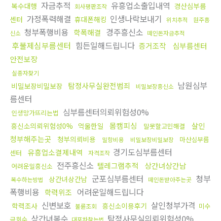
자금추적
유흥업소출입내역
복수대행
경산심부름
회사평판조작
가정폭력해결
인생나락보내기
센터
휴대폰해킹
위치추적
원주흥
청부폭행비용
경주흥신소
학폭해결
신소
떼인돈자금추적
후불제심부름센터
힘든일해드립니다
증거조작
심부름센터
안전보장
실종자찾기
남원심부
탐정사무실완전범죄
비밀보장비밀보장
비밀보장흥신소
름센터
심부름센터의뢰위험성0%
인생망가뜨리는법
몸캠피싱
살인
흥신소의뢰위험성0%
억울한일
말못할고민해결
청부해주는곳
청부의뢰비용
마산심부름
밀항비용
비밀보장비밀보장
경기도심부름센터
유흥업소결제내역
센터
자격조작
전주흥신소
텔레그램추적
상간녀상간남
어려운일흥신소
군포심부름센터
청부
상간녀상간남
복수하는방법
떼인돈받아주는곳
폭행비용
어려운일해드립니다
학력위조
신변보호
살인청부가격
학력조사
흥신소이용후기
미수
불륜조회
상간녀복수
탐정사무실의뢰위험성0%
금회수
대포차찾는법