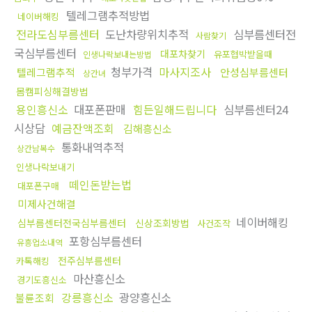
텔레그램추적방법
네이버해킹
전라도심부름센터
도난차량위치추적
심부름센터전
사람찾기
국심부름센터
대포차찾기
유포협박받을때
인생나락보내는방법
청부가격
마사지조사
텔레그램추적
안성심부름센터
상간녀
몸캠피싱해결방법
용인흥신소
대포폰판매
힘든일해드립니다
심부름센터24
시상담
예금잔액조회
김해흥신소
통화내역추적
상간남복수
인생나락보내기
떼인돈받는법
대포폰구매
미제사건해결
네이버해킹
심부름센터전국심부름센터
신상조회방법
사건조작
포항심부름센터
유흥업소내역
전주심부름센터
카톡해킹
마산흥신소
경기도흥신소
강릉흥신소
광양흥신소
불륜조회