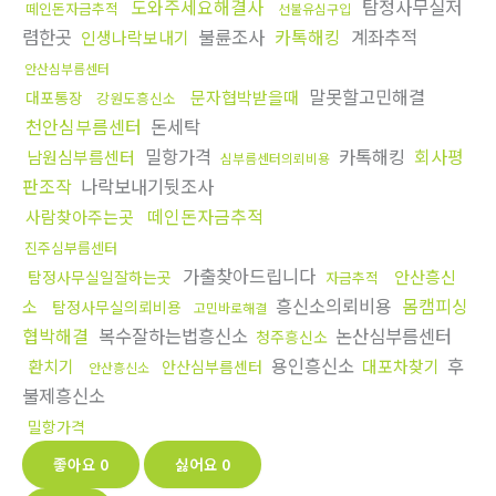
도와주세요해결사
탐정사무실저
떼인돈자금추적
선불유심구입
렴한곳
불륜조사
카톡해킹
계좌추적
인생나락보내기
안산심부름센터
말못할고민해결
문자협박받을때
대포통장
강원도흥신소
천안심부름센터
돈세탁
밀항가격
카톡해킹
회사평
남원심부름센터
심부름센터의뢰비용
판조작
나락보내기뒷조사
떼인돈자금추적
사람찾아주는곳
진주심부름센터
가출찾아드립니다
안산흥신
탐정사무실일잘하는곳
자금추적
흥신소의뢰비용
몸캠피싱
소
탐정사무실의뢰비용
고민바로해결
협박해결
복수잘하는법흥신소
논산심부름센터
청주흥신소
용인흥신소
후
환치기
대포차찾기
안산심부름센터
안산흥신소
불제흥신소
밀항가격
좋아요
0
싫어요
0