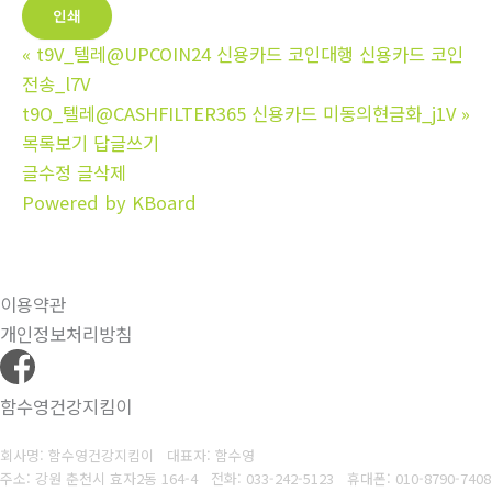
인쇄
«
t9V_텔레@UPCOIN24 신용카드 코인대행 신용카드 코인
전송_l7V
t9O_텔레@CASHFILTER365 신용카드 미동의현금화_j1V
»
목록보기
답글쓰기
글수정
글삭제
Powered by KBoard
이용약관
개인정보처리방침
함수영건강지킴이
회사명: 함수영건강지킴이 대표자: 함수영
주소: 강원 춘천시 효자2동 164-4
전화: 033-242-5123
휴대폰: 010-8790-7408