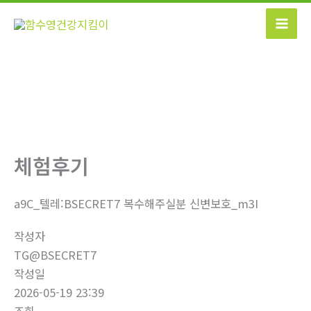
콘
텐
츠
로
건
너
뛰
기
체험후기
a9C_텔레:BSECRET7 복수해주실분 신변보호_m3I
작성자
TG@BSECRET7
작성일
2026-05-19 23:39