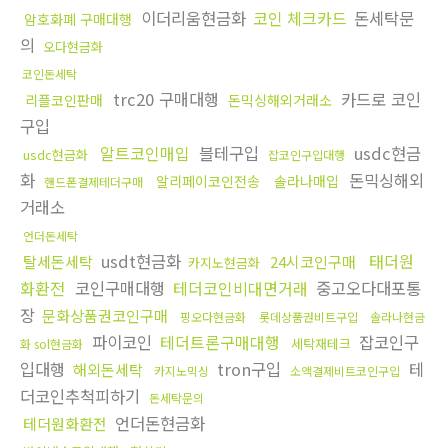
이더리움현금화
코인 체크카드
돈세탁문
암호화폐 구매대행
의
오다현금화
코인돈세탁
trc20 구매대행
카드로 코인
리플코인판매
돈믹싱해외거래소
구입
알트코인매입
블테구입
usdc현금
usdc현금화
잡코인구입대행
화
돈믹싱해외
알리페이코인전송
솔라나매입
핸드폰결제테더구매
거래소
언더돈세탁
usdt현금화
태더원
탈세돈세탁
24시코인구매
카지노현금화
화환전
코인구매대행
테더코인비대면거래
중고오다대포통
장
문화상품권코인구매
핑오다현금화
롯데상품권비트구입
솔라나현금
파이코인
테더트론구매대행
잡코인구
세탁재테크
화 sol현금화
입대행
tron구입
테
해외돈세탁
카지노믹싱
소액결제비트코인구입
더코인추척피하기
돈세탁문의
언더돈현금화
테더원화환전