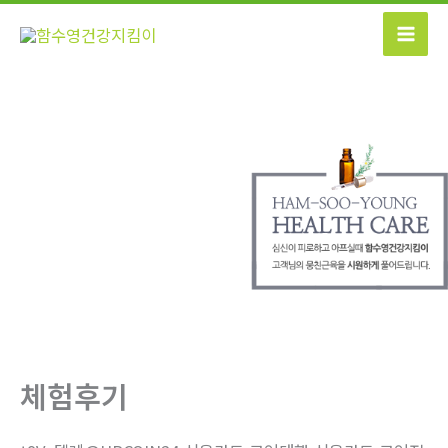
콘
텐
츠
로
건
너
뛰
기
체험후기