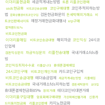
이더리움현금화
세금적게내는방법
트론 리플코인판매
코인추적피하는방
usdc현금화
코인구매대행
비트코인송금대행
법
검돈현금화문의
돈세탁해외거래소
비
문화상품권비트코인구입
재정거래현금화대행사
xrp구매
트코인판매사이트
컬쳐랜드91%
비트코인현금화
이더리움매입
해외자금
코인믹싱
24시코
비트코인송금대행
인업체
리플전송대행
국내거래소fds증
자금믹싱문의
검돈믹싱문의
빙
코인믹싱최저수수료
휴대폰결제매입
리플삽니다
24시코인구매
카드코인구입처
비트코인개인거래
비트코인송금대행
테더송금업체
세금적게내는방법
리플매입
국내거래소fds피하는법
비트코인송금대행
검돈세탁문의
오다집
휴대폰결제현금화85%
테더코인비대면거래
장외거래
이더리움구입대행
암호화폐구매대행
신용카
가상화폐선물거래
카지노현금화
드미동의현금화
리플코인판매