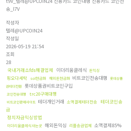
t9V_텔레@UPCOIN24 신용카드 코인대행 신용카드 코인전
송_l7V
작성자
텔레@UPCOIN24
작성일
2026-05-19 21:54
조회
28
국내거래소fds해결업체
이더리움클레식
돈믹싱
비트코인전송대행
핑오다세탁
sol현금화
해외돈현금화
롯데상품
롯데상품권비트코인구입
권테더전환
trc20구매대행
코인전송대행
테더개인거래
테더코인송
소액결제테더전송
비트코인판매사이트
금
정치자금믹싱방법
해외돈믹싱
소액결제85%
리플송금업체
이더리움클레식사는곳