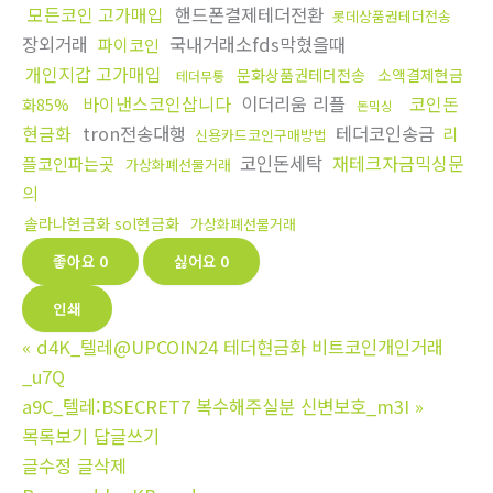
모든코인 고가매입
핸드폰결제테더전환
롯데상품권테더전송
장외거래
국내거래소fds막혔을때
파이코인
개인지갑 고가매입
문화상품권테더전송
소액결제현금
테더무통
바이낸스코인삽니다
이더리움 리플
코인돈
화85%
돈믹싱
현금화
tron전송대행
테더코인송금
리
신용카드코인구매방법
코인돈세탁
재테크자금믹싱문
플코인파는곳
가상화폐선물거래
의
솔라나현금화 sol현금화
가상화폐선물거래
좋아요
0
싫어요
0
인쇄
«
d4K_텔레@UPCOIN24 테더현금화 비트코인개인거래
_u7Q
a9C_텔레:BSECRET7 복수해주실분 신변보호_m3I
»
목록보기
답글쓰기
글수정
글삭제