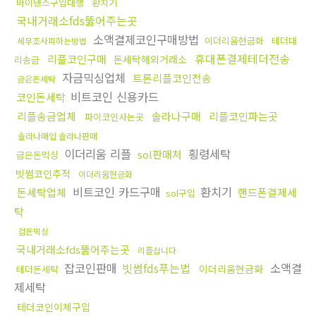
바이낸스구입대행
환치기
국내거래소fds뚫어주는곳
소액결제코인구매방법
이더리움현금화
테더대
세무조사피하는방법
휴대폰결제테더전송
리플코인구매
돈세탁해외거래소
리송금
자금믹싱업체
트론리플코인전송
금은돈세탁
비트코인 신용카드
코인돈세탁
리플송금업체
솔라나구매
리플코인파는곳
파이코인사는곳
솔라나매입 솔라나판매
이더리움 리플
횡령세탁
sol판매처
금은돈믹싱
빗썸코인추적
이더리움현금화
비트코인 카드구매
환치기
돈세탁업체
핸드폰결제세
sol구입
탁
검돈믹싱
국내거래소fds뚫어주는곳
리플삽니다
잡코인판매
빗썸fds푸는법
소액결
이더리움현금화
테더돈세탁
제세탁
테더코인이체구입