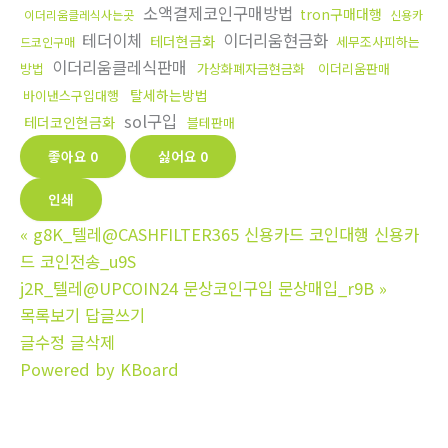
소액결제코인구매방법
tron구매대행
이더리움클레식사는곳
신용카
테더이체
이더리움현금화
테더현금화
세무조사피하는
드코인구매
이더리움클레식판매
방법
가상화폐자금현금화
이더리움판매
탈세하는방법
바이낸스구입대행
sol구입
테더코인현금화
블테판매
좋아요
0
싫어요
0
인쇄
«
g8K_텔레@CASHFILTER365 신용카드 코인대행 신용카
드 코인전송_u9S
j2R_텔레@UPCOIN24 문상코인구입 문상매입_r9B
»
목록보기
답글쓰기
글수정
글삭제
Powered by KBoard