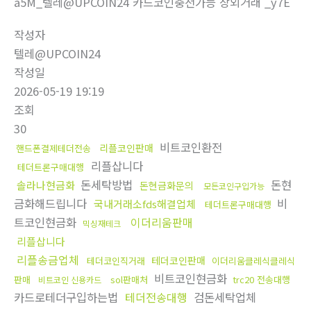
a5M_텔레@UPCOIN24 카드코인충전가능 장외거래 _y7E
작성자
텔레@UPCOIN24
작성일
2026-05-19 19:19
조회
30
비트코인환전
리플코인판매
핸드폰결제테더전송
리플삽니다
테더트론구매대행
돈세탁방법
돈현
솔라나현금화
돈현금화문의
모든코인구입가능
금화해드립니다
비
국내거래소fds해결업체
테더트론구매대행
트코인현금화
이더리움판매
믹싱재테크
리플삽니다
리플송금업체
테더코인판매
테더코인직거래
이더리움클레식클레식
비트코인현금화
판매
sol판매처
trc20 전송대행
비트코인 신용카드
카드로테더구입하는법
테더전송대행
검돈세탁업체