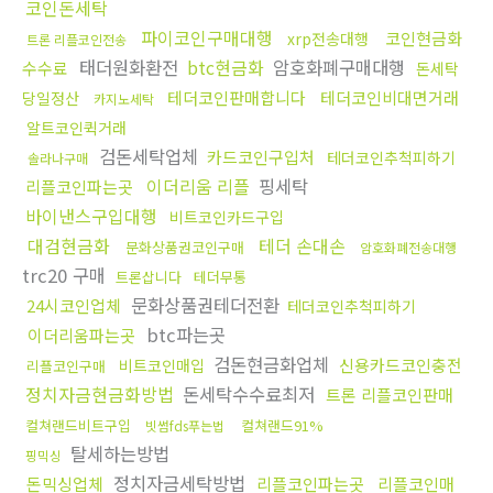
코인돈세탁
파이코인구매대행
코인현금화
xrp전송대행
트론 리플코인전송
태더원화환전
btc현금화
암호화폐구매대행
수수료
돈세탁
테더코인판매합니다
테더코인비대면거래
당일정산
카지노세탁
알트코인퀵거래
검돈세탁업체
카드코인구입처
테더코인추척피하기
솔라나구매
이더리움 리플
핑세탁
리플코인파는곳
바이낸스구입대행
비트코인카드구입
대검현금화
테더 손대손
문화상품권코인구매
암호화폐전송대행
trc20 구매
트론삽니다
테더무통
문화상품권테더전환
24시코인업체
테더코인추척피하기
btc파는곳
이더리움파는곳
검돈현금화업체
신용카드코인충전
비트코인매입
리플코인구매
정치자금현금화방법
돈세탁수수료최저
트론 리플코인판매
컬쳐랜드비트구입
컬쳐랜드91%
빗썸fds푸는법
탈세하는방법
핑믹싱
정치자금세탁방법
돈믹싱업체
리플코인파는곳
리플코인매