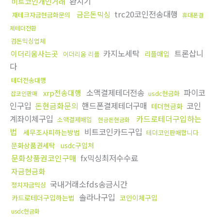
환치기
비트코인개인거래
trc20코인전송대행
금은돈믹싱
재테크자금현금화문의
휴대폰결
제테더전환
검돈믹싱업체
카지노세탁
트론삽니
이더리움사는곳
리플매입
이더리움 리플
다
테더전송대행
소액결제테더전송
파이코
xrp전송대행
usdc현금화
잡코인판매
인구입
돈현금화문의
핸드폰결제테더구매
코인
테더현금화
계좌이체구입
카드로테더구입하는
소액결제매입
현금돈현금화
법
비트코인카드구입
세무조사피하는방법
테더코인판매합니다
문화상품권세탁
usdc구입처
문화상품권코인구매
fx믹싱최저수수료
자금현금화
국내거래소fds송금시간
정치자금믹싱
솔라나구입
카드로테더구입하는법
코인이체구입
usdc현금화