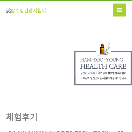
콘
텐
츠
로
건
너
뛰
기
체험후기