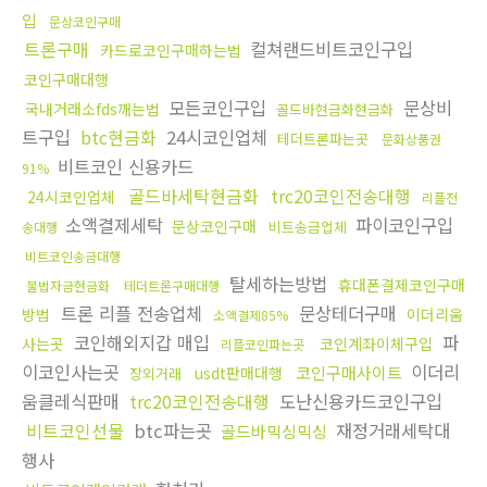
입
문상코인구매
트론구매
컬쳐랜드비트코인구입
카드로코인구매하는법
코인구매대행
모든코인구입
문상비
국내거래소fds깨는법
골드바현금화현금화
트구입
btc현금화
24시코인업체
테더트론파는곳
문화상품권
비트코인 신용카드
91%
골드바세탁현금화
trc20코인전송대행
24시코인업체
리플전
소액결제세탁
파이코인구입
문상코인구매
비트송금업체
송대행
비트코인송금대행
탈세하는방법
휴대폰결제코인구매
불법자금현금화
테더트론구매대행
트론 리플 전송업체
문상테더구매
방법
이더리움
소액결제85%
코인해외지갑 매입
파
사는곳
코인계좌이체구입
리플코인파는곳
이코인사는곳
이더리
코인구매사이트
usdt판매대행
장외거래
움클레식판매
trc20코인전송대행
도난신용카드코인구입
비트코인선물
btc파는곳
재정거래세탁대
골드바믹싱믹싱
행사