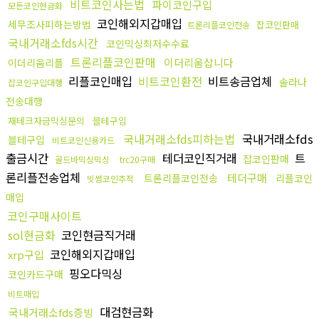
비트코인사는법
파이코인구입
모든코인현금화
코인해외지갑매입
세무조사피하는방법
잡코인판매
트론리플코인전송
국내거래소fds시간
코인믹싱최저수수료
트론리플코인판매
이더리움삽니다
이더리움리플
리플코인매입
비트코인환전
비트송금업체
솔라나
잡코인구입대행
전송대행
재테크자금믹싱문의
블테구입
국내거래소fds피하는법
국내거래소fds
블테구입
비트코인신용카드
출금시간
테더코인직거래
트
잡코인판매
골드바믹싱믹싱
trc20구매
론리플전송업체
테더구매
트론리플코인전송
리플코인
빗썸코인추적
매입
코인구매사이트
sol현금화
코인현금직거래
코인해외지갑매입
xrp구입
핑오다믹싱
코인카드구매
비트매입
대검현금화
국내거래소fds증빙