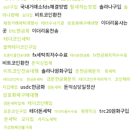
국내거래소fds해결방법
탈세하는방법
솔라나구입
sol구입
솔
비트코인환전
라나판매
오다집
이더리움사는
재정거래세탁대행사
테더수사기관
암호화폐구매대행
곳
btc현금화
이더리움전송
테더코인세탁
블랙테더코인구입
fx세탁최저수수료
fx현금화최저수수료
트론리플전송대행
테더돈현금화
비트코인환전
돈믹싱업체
비트코인전송대행
솔라나원화구입
돈현금화문의
핑세탁
검돈현금화문의
코인해외
테더코인추척피하기
테더코인믹싱
현금돈세탁
usdc현금화
돈믹싱당일정산
지갑매입
검돈세탁
암호화폐구매대행
테더코인매입
검돈세탁업체
테더돈세탁
trc20원화구입
모든코인구입
횡령믹싱
이더리움수수료
돈세탁
오다집
카지노세탁
가상화폐선물거래