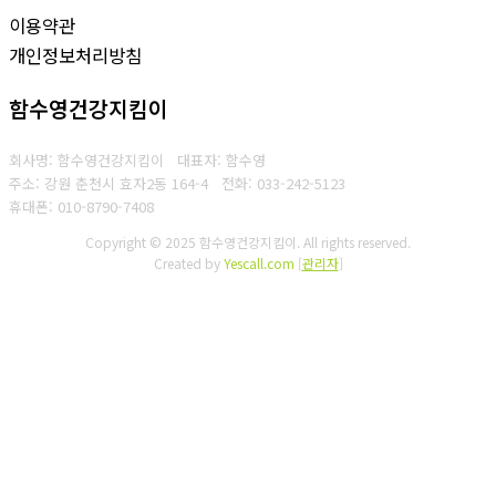
이용약관
개인정보처리방침
함수영건강지킴이
회사명: 함수영건강지킴이 대표자: 함수영
주소: 강원 춘천시 효자2동 164-4
전화: 033-242-5123
휴대폰: 010-8790-7408
Copyright © 2025 함수영건강지킴이. All rights reserved.
Created by
Yescall.com
[
관리자
]