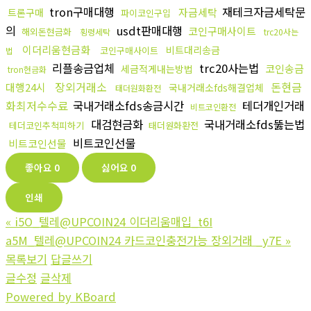
tron구매대행
재테크자금세탁문
자금세탁
트론구매
파이코인구입
의
usdt판매대행
코인구매사이트
해외돈현금화
횡령세탁
trc20사는
이더리움현금화
비트대리송금
코인구매사이트
법
리플송금업체
trc20사는법
코인송금
세금적게내는방법
tron현금화
장외거래소
돈현금
대행24시
국내거래소fds해결업체
태더원화환전
화최저수수료
국내거래소fds송금시간
테더개인거래
비트코인환전
대검현금화
국내거래소fds뚫는법
테더코인추척피하기
태더원화환전
비트코인선물
비트코인선물
좋아요
0
싫어요
0
인쇄
«
i5O_텔레@UPCOIN24 이더리움매입_t6I
a5M_텔레@UPCOIN24 카드코인충전가능 장외거래 _y7E
»
목록보기
답글쓰기
글수정
글삭제
Powered by KBoard