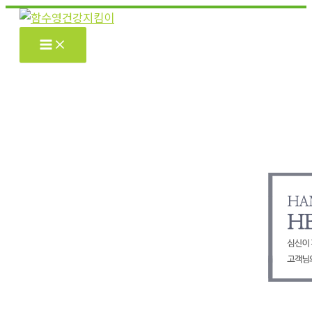
콘
텐
츠
로
건
너
뛰
기