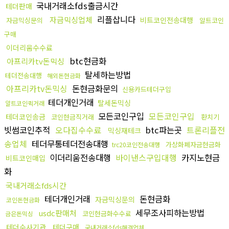
국내거래소fds출금시간
테더판매
리플삽니다
자금믹싱업체
비트코인전송대행
자금믹싱문의
알트코인
구매
이더리움수수료
btc현금화
아프리카tv돈믹싱
탈세하는방법
테더전송대행
해외돈현금화
아프리카tv돈믹싱
돈현금화문의
신용카드테더구입
테더개인거래
탈세돈믹싱
알트코인퀵거래
모든코인구입
모든코인구입
테더코인송금
코인현금직거래
환치기
빗썸코인추적
오다집수수료
btc파는곳
트론리플전
믹싱재테크
송업체
테더무통테더전송대행
가상화폐자금현금화
trc20코인전송대행
이더리움전송대행
바이낸스구입대행
카지노현금
비트코인매입
화
국내거래소fds시간
테더개인거래
돈현금화
자금믹싱문의
코인돈현금화
세무조사피하는방법
usdc판매처
코인현금화수수료
금은돈믹싱
테더수사기관
테더구매
국내거래소fds해결업체