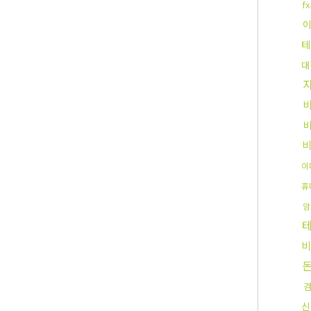
f
테
대
이
휴
암
비
신