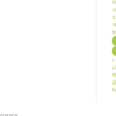
자
트
행
«
y
P
이용약관