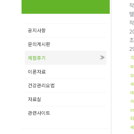
텔
공지사항
2
문의게시판
2
체험후기
파
이론자료
업
세
건강관리요법
테
자료실
카
b
관련사이트
세