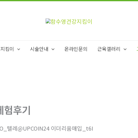
강지킴이
시술안내
온라인문의
근육갤러리
체험후기
5O_텔레@UPCOIN24 이더리움매입_t6I