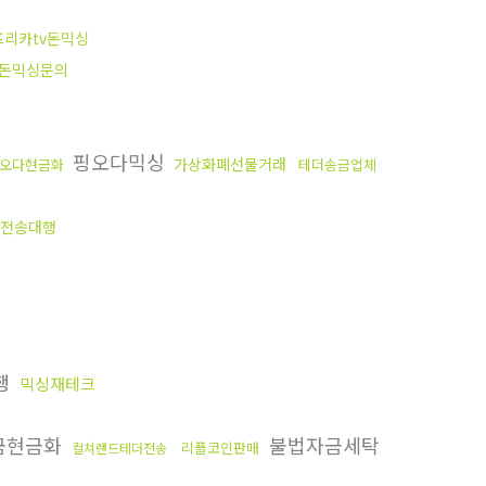
프리카tv돈믹싱
돈믹싱문의
핑오다믹싱
가상화폐선물거래
오다현금화
테더송금업체
on전송대행
행
믹싱재테크
금현금화
불법자금세탁
리플코인판매
컬쳐랜드테더전송