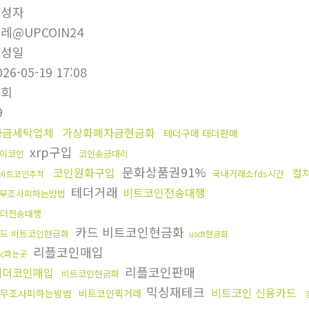
작성자
레@UPCOIN24
작성일
026-05-19 17:08
조회
9
자금세탁업체
가상화폐자금현금화
테더구매 테더판매
xrp구입
이코인
코인송금대리
문화상품권91%
코인원화구입
컬
국내거래소fds시간
비트코인추적
테더거래
비트코인전송대행
무조사피하는방법
더전송대행
카드 비트코인현금화
드 비트코인현금화
usdt현금화
리플코인매입
tc파는곳
리플코인판매
테더코인매입
비트코인현금화
믹싱재테크
비트코인 신용카드
무조사피하는방법
비트코인퀵거래