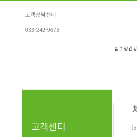
콘
텐
고객상담센터
츠
033-242-9675
로
건
너
함수영건
뛰
기
고객센터
i