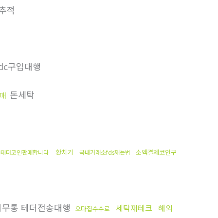
추적
dc구입대행
돈세탁
판매
환치기
소액결제코인구
테더코인판매합니다
국내거래소fds깨는법
무통 테더전송대행
세탁재테크
해외
오다집수수료