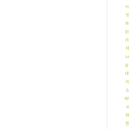
비
파
문
리
b
알
대
리
매
국