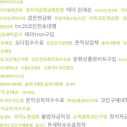
x세탁최저수수료
테더 손대손
정치자금현금화방법
이더리움현금화
아
비트코인 현금화
검돈현금화
비트코인현금화
더코인계좌이체
국내거래소fds시간
검
trc20코인전송대행
검현금화
테더tron구입
자금세탁문의
오다집수수료
돈믹싱업체
비트매입
잡코인구입대행
솔라나판매
핑
비트매입
문화상품권비트구입
비트코인개인거래
코인현금화최저수수료
tr
신용카드코인충전
더리움파는곳
리플송금업체
대폰결제코인구입
솔라나매입 솔라나판매
호화폐구매대행
핑세탁
테더 손대손
테더매입
돈믹싱최저수수료
코인구매대
트코인사는법
롯데상품권테더구매
돈믹싱최저수수료
불법자금믹싱
정치자
카지노현금화
소액결제코인구매
검돈세탁
돈세탁수수료최저
용카드코인구매방법
환치기