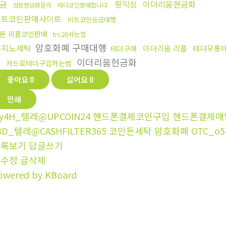
금
핑믹싱
이더리움현금화
검돈현금화문의
테더코인판매합니다
비트코인판매사이트
비트코인송금대행
론 리플코인판매
trc20사는법
암호화폐 구매대행
카지노세탁
이더리움 리플
테더무통
테더구매
이더리움현금화
카드로테더구입하는법
좋아요
0
싫어요
0
인쇄
y4H_텔레@UPCOIN24 핸드폰결제코인구입 핸드폰결제매입
3D_텔레@CASHFILTER365 코인돈세탁 암호화폐 OTC_o5
목록보기
답글쓰기
글수정
글삭제
owered by KBoard