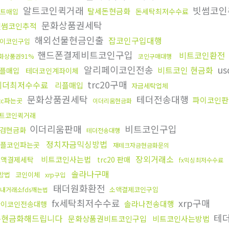
알트코인퀵거래
빗썸코인
탈세돈현금화
돈세탁최저수수료
트매입
문화상품권세탁
빗썸코인추적
해외선물현금인출
잡코인구입대행
이코인구입
핸드폰결제비트코인구입
비트코인환전
화상품권91%
코인구매대행
알리페이코인전송
us
비트코인 현금화
플매입
테더코인계좌이체
trc20구매
테더최저수수료
리플매입
자금세탁업체
문화상품권세탁
테더전송대행
파이코인
tc파는곳
이더리움현금화
트코인퀵거래
이더리움판매
비트코인구입
검현금화
테더전송대행
정치자금믹싱방법
플코인파는곳
재테크자금현금화문의
장외거래소
비트코인사는법
소액결제세탁
trc20 판매
fx믹싱최저수수료
솔라나구매
방법
코인이체
xrp구입
태더원화환전
소액결제코인구입
내거래소fds깨는법
fx세탁최저수수료
xrp구매
솔라나전송대행
파이코인전송대행
테더
돈현금화해드립니다
문화상품권비트코인구입
비트코인사는방법