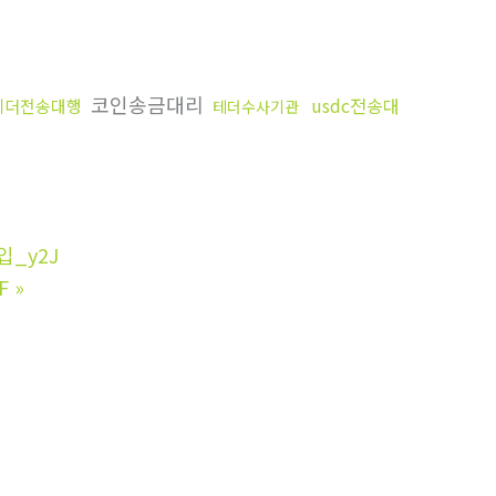
코인송금대리
usdc전송대
테더전송대행
테더수사기관
_y2J
F
»