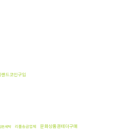
쳐랜드코인구입
문화상품권테더구매
리플송금업체
검돈세탁