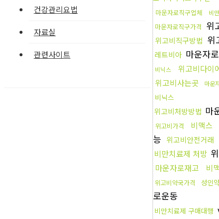
건강관리요법
마운자로직구업체
비만
위
마운자로직구가격
자료실
위
위고비직구방법
마운자
관련사이트
레트비아
위고비다이
비닉스
위고비사는곳
마운
비닉스
마
위고비처방방법
비맥스
위고비가격
능
위고비안전거래
위
비만치료제 처방
마운자로재고
비
성인
위고비약국가격
로운동
비만치료제 구매대행