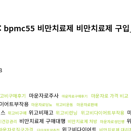
: bpmc55 비만치료제 비만치료제 구입
8
마운자로주사
고비구매후기
마운자로 가격 비교
마운자로구매후기
이어트부작용
마운자로당뇨
위고비운동
마운자로판매
헬스
위고비재고
마
위고비런닝
위고비다이어트부작용
위고비구매
비만치료제 구매대행
위
비만치료제 처방
비건강관리
마운자로성인병
위고비다이어트
마운자로직구가격
비만치료제 대리
다이어트약추천