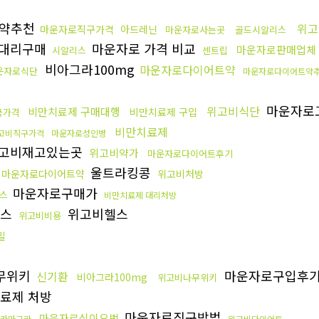
약추천
위고
마운자로직구가격
아드레닌
마운자로사는곳
골드시알리스
대리구매
마운자로 가격 비교
마운자로판매업체
시알리스
센트립
비아그라100mg
마운자로다이어트약
운자로식단
마운자로다이어트약
마운자로
위고비식단
비만치료제 구매대행
비만치료제 구입
국가격
비만치료제
고비직구가격
마운자로성인병
고비재고있는곳
위고비약가
마운자로다이어트후기
울트라킹콩
마운자로다이어트약
위고비처방
마운자로구매가
스
비만치료제 대리처방
닉스
위고비헬스
위고비비용
밀
무위키
마운자로구입후
신기환
비아그라100mg
위고비나무위키
료제 처방
마운자로직구방법
마운자로식이요법
카마그라
위고비다이어트