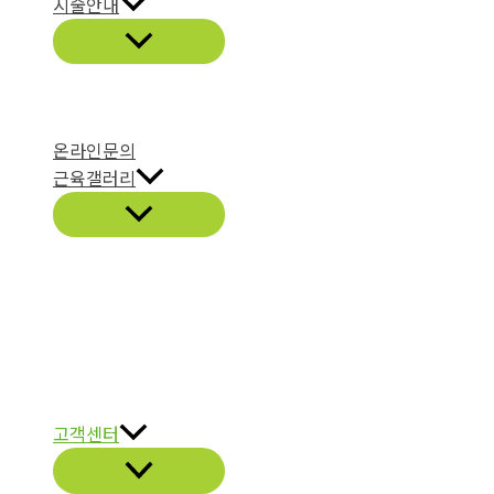
시술안내
온라인문의
근육갤러리
고객센터