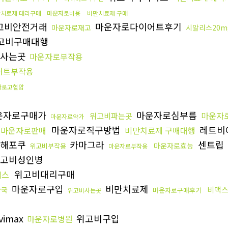
치료제 대리구매
마운자로비용
비만치료제 구매
고비안전거래
마운자로다이어트후기
마운자로재고
시알리스20m
고비구매대행
로사는곳
마운자로부작용
어트부작용
자로고혈압
운자로구매가
마운자로심부름
마운자
위고비파는곳
마운자로약가
마운자로직구방법
레트비
마운자로판매
비만치료제 구매대행
해포쿠
카마그라
센트립
마운자로효능
위고비부작용
마운자로부작용
고비성인병
위고비대리구매
맥스
마운자로구입
비만치료제
비맥
약국
마운자로구매후기
위고비사는곳
vimax
위고비구입
마운자로병원