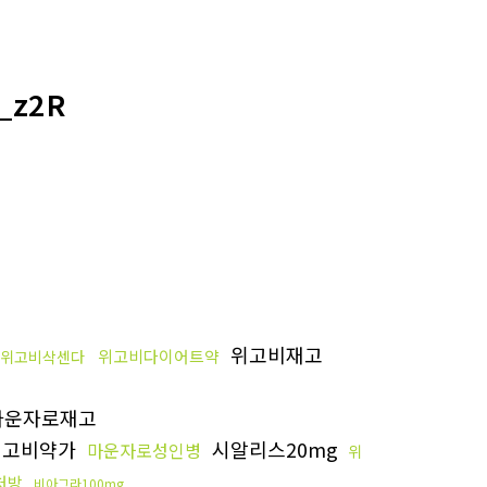
_z2R
위고비재고
위고비다이어트약
위고비삭센다
운자로재고
고비약가
시알리스20mg
마운자로성인병
위
처방
비아그라100mg