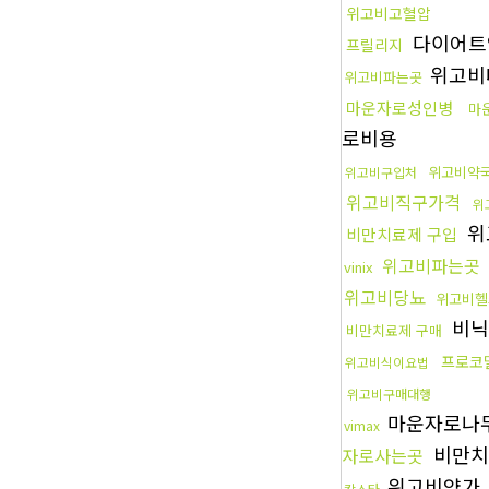
위고비고혈압
다이어트
프릴리지
위고비
위고비파는곳
마운자로성인병
마
로비용
위고비약
위고비구입처
위고비직구가격
위
위
비만치료제 구입
위고비파는곳
vinix
위고비당뇨
위고비헬
비
비만치료제 구매
프로코
위고비식이요법
위고비구매대행
마운자로나
vimax
비만치
자로사는곳
위고비약가
칵스타