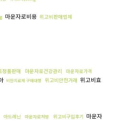
마운자로비용
위고비판매업체
g
로정품판매
마운자로건강관리
마운자로가격
아
위고비효
위고비안전거래
비만치료제 구매대행
마운자
스
아드레닌
위고비구입후기
마운자로처방