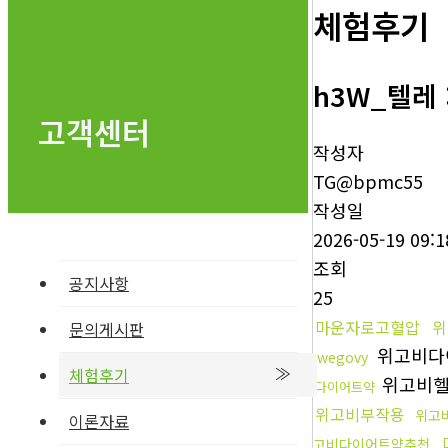
체험후기
h3W_텔레 
고객센터
작성자
TG@bpmc55
작성일
2026-05-19 09:1
조회
공지사항
25
마운자로고혈압
위
문의게시판
위고비다
wegovy
체험후기
위고비
다이어트약
위고비부작용
위고
이론자료
고비다이어트약추천