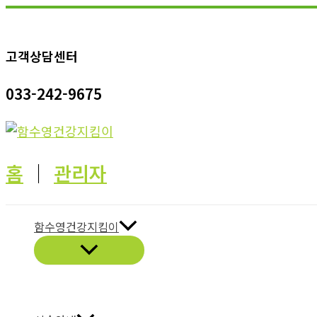
콘
텐
고객상담센터
츠
로
033-242-9675
건
너
뛰
기
홈
│
관리자
함수영건강지킴이