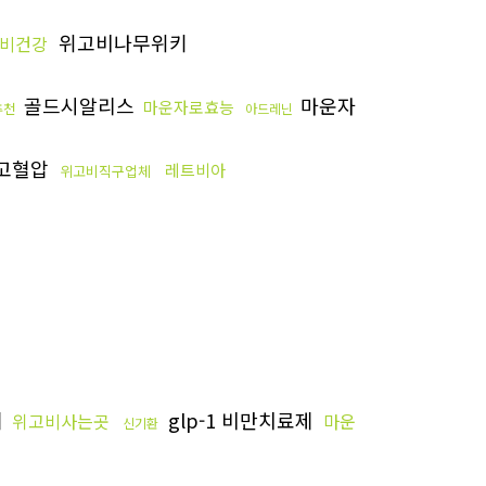
위고비나무위키
비건강
골드시알리스
마운자
마운자로효능
추천
아드레닌
고혈압
레트비아
위고비직구업체
기
glp-1 비만치료제
위고비사는곳
마운
신기환