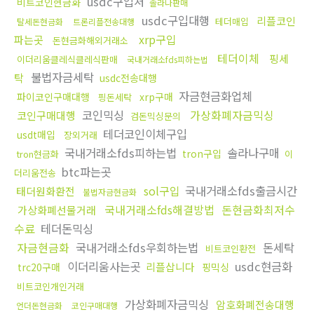
usdc구입처
비트코인현금화
솔라나판매
usdc구입대행
리플코인
테더매입
탈세돈현금화
트론리플전송대행
xrp구입
파는곳
돈현금화해외거래소
테더이체
핑세
이더리움클레식클레식판매
국내거래소fds피하는법
불법자금세탁
탁
usdc전송대행
자금현금화업체
파이코인구매대행
xrp구매
핑돈세탁
코인믹싱
가상화폐자금믹싱
코인구매대행
검돈믹싱문의
테더코인이체구입
usdt매입
장외거래
국내거래소fds피하는법
솔라나구매
tron구입
tron현금화
이
btc파는곳
더리움전송
sol구입
국내거래소fds출금시간
태더원화환전
불법자금현금화
국내거래소fds해결방법
돈현금화최저수
가상화폐선물거래
수료
테더돈믹싱
자금현금화
국내거래소fds우회하는법
돈세탁
비트코인환전
이더리움사는곳
usdc현금화
리플삽니다
trc20구매
핑믹싱
비트코인개인거래
가상화폐자금믹싱
암호화폐전송대행
언더돈현금화
코인구매대행