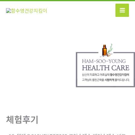
콘
텐
츠
로
건
너
뛰
기
체험후기