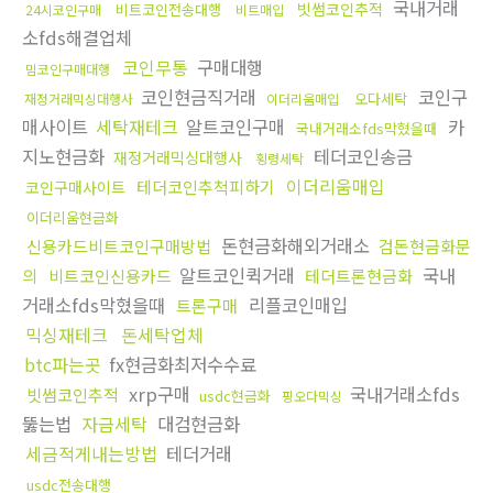
국내거래
빗썸코인추적
비트코인전송대행
24시코인구매
비트매입
소fds해결업체
코인무통
구매대행
밈코인구매대행
코인현금직거래
코인구
오다세탁
재정거래믹싱대행사
이더리움매입
매사이트
세탁재테크
알트코인구매
카
국내거래소fds막혔을때
지노현금화
테더코인송금
재정거래믹싱대행사
횡령세탁
이더리움매입
테더코인추척피하기
코인구매사이트
이더리움현금화
돈현금화해외거래소
신용카드비트코인구매방법
검돈현금화문
알트코인퀵거래
국내
의
비트코인신용카드
테더트론현금화
거래소fds막혔을때
리플코인매입
트론구매
믹싱재테크
돈세탁업체
btc파는곳
fx현금화최저수수료
xrp구매
국내거래소fds
빗썸코인추적
usdc현금화
핑오다믹싱
뚫는법
자금세탁
대검현금화
세금적게내는방법
테더거래
usdc전송대행