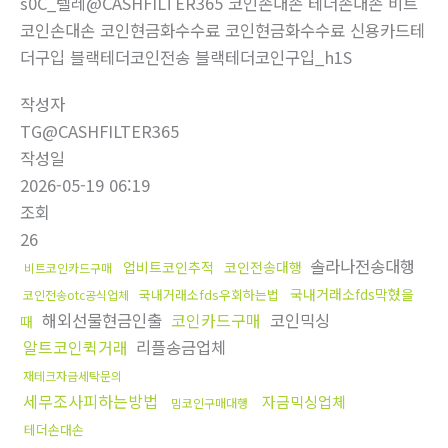
s0C_텔레@CASHFILTER365 코인손대손 테더손대손 비트
코인손대손 코인현금화수수료 코인현금화수수료 신용카드테
더구입 블랙테더코인전송 블랙테더코인구입_h1S
작성자
TG@CASHFILTER365
작성일
2026-05-19 06:19
조회
26
솔라나전송대행
업비트코인추적
코인전송대행
비트코인카드구매
국내거래소fds막혔을
국내거래소fds우회하는법
코인전송otc공식업체
해외선물현금인출
코인카드구매
코인믹싱
때
알트코인퀵거래
리플송금업체
재테크자금세탁문의
세무조사피하는방법
자금믹싱업체
밈코인구매대행
테더손대손