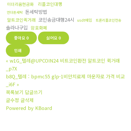
리플코인대행
이더리움현금화
돈세탁방법
언더돈세탁
코인송금대행24시
알트코인퀵거래
usdt매입
트론리플코인전송
솔라나구입
암호화폐
좋아요
0
싫어요
0
인쇄
«
w1G_텔레@UPCOIN24 비트코인환전 알트코인 퀵거래
_p7X
b8Q_텔레 : bpmc55 glp-1비만치료제 마운자로 가격 비교
_i6F
»
목록보기
답글쓰기
글수정
글삭제
Powered by KBoard