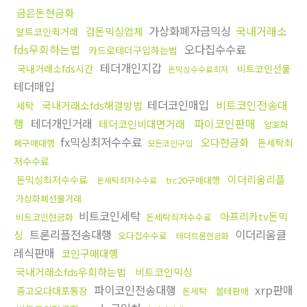
금은돈현금화
가상화폐자금믹싱
국내거래소
검돈믹싱업체
알트코인퀵거래
fds우회하는법
오다집수수료
카드로테더구입하는법
테더개인지갑
국내거래소fds시간
비트코인선물
돈믹싱수수료최저
테더매입
테더코인매입
비트코인전송대
국내거래소fds해결방법
세탁
행
테더개인거래
파이코인판매
테더코인비대면거래
암호화
fx믹싱최저수수료
오다현금화
돈세탁최
폐구매대행
모든코인구입
저수수료
이더리움리플
돈믹싱최저수수료
trc20구매대행
돈세탁최저수수료
가상화폐선물거래
비트코인세탁
아프리카tv돈믹
비트코인현금화
돈세탁최저수수료
트론리플전송대행
이더리움클
싱
오다집수수료
테더트론현금화
레식판매
코인구매대행
국내거래소fds우회하는법
비트코인믹싱
파이코인전송대행
xrp판매
중고오다대포통장
돈세탁
블테판매