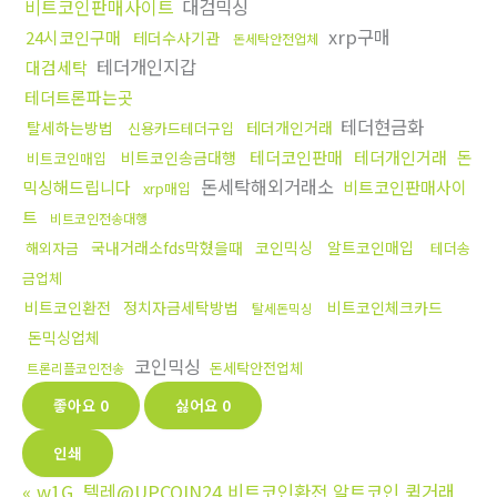
비트코인판매사이트
대검믹싱
xrp구매
24시코인구매
테더수사기관
돈세탁안전업체
테더개인지갑
대검세탁
테더트론파는곳
테더현금화
탈세하는방법
테더개인거래
신용카드테더구입
테더코인판매
테더개인거래
돈
비트코인송금대행
비트코인매입
돈세탁해외거래소
믹싱해드립니다
비트코인판매사이
xrp매입
트
비트코인전송대행
국내거래소fds막혔을때
코인믹싱
알트코인매입
해외자금
테더송
금업체
비트코인환전
정치자금세탁방법
비트코인체크카드
탈세돈믹싱
돈믹싱업체
코인믹싱
돈세탁안전업체
트론리플코인전송
좋아요
0
싫어요
0
인쇄
«
w1G_텔레@UPCOIN24 비트코인환전 알트코인 퀵거래