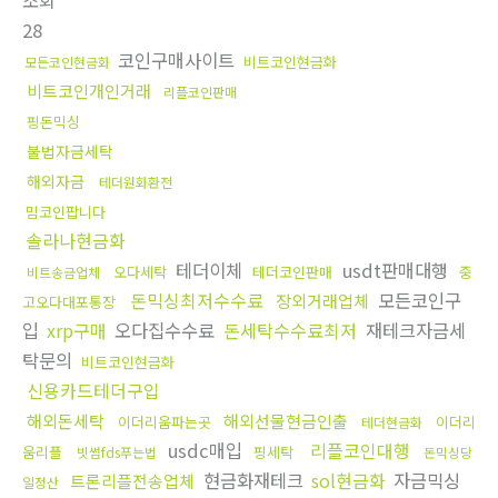
조회
28
코인구매사이트
비트코인현금화
모든코인현금화
비트코인개인거래
리플코인판매
핑돈믹싱
불법자금세탁
해외자금
테더원화환전
밈코인팝니다
솔라나현금화
테더이체
usdt판매대행
오다세탁
테더코인판매
중
비트송금업체
돈믹싱최저수수료
모든코인구
장외거래업체
고오다대포통장
입
xrp구매
오다집수수료
돈세탁수수료최저
재테크자금세
탁문의
비트코인현금화
신용카드테더구입
해외돈세탁
해외선물현금인출
이더리움파는곳
이더리
테더현금화
usdc매입
리플코인대행
움리플
핑세탁
빗썸fds푸는법
돈믹싱당
현금화재테크
sol현금화
자금믹싱
트론리플전송업체
일정산