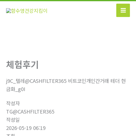
콘
텐
츠
로
건
너
뛰
기
체험후기
j9C_텔레@CASHFILTER365 비트코인개인간거래 테더 현
금화_g0I
작성자
TG@CASHFILTER365
작성일
2026-05-19 06:19