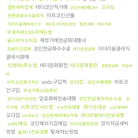
테더코인직거래
검돈세탁업체
오다집
코인구매대행24시
비트코인선물
돈현금화수수료최저
이더리움메타마스크
핑돈세탁
세무조사피하는방법
테더거래
국내거래소fds피하는법
재정거래현금화대행사
골드바믹싱믹싱
코인현금화수수료
이더리움클레식
자금믹싱업체
테더돈현금화
클레식판매
빗썸fds푸는법
테더원화환전
테더원화환전
횡령현금화
자금세
탁
usdc구입처
오다집
비트코
비트코인체크카드
코인구매대행
인구입
국내거래소fds증빙
암호화폐전송대행
코인현금화최저수수료
정치자금믹싱방법
장
비트코인사는법
테더손대손
xrp전송대행
외거래
usdc판매처
오다집
테더무통테더전송대행
코인돈세탁테더거래
btc파는곳
usdc매입
코인해외지갑매입
정치자금세탁
이더리움현금화
방법
탈세하는방법
솔라나전송대행