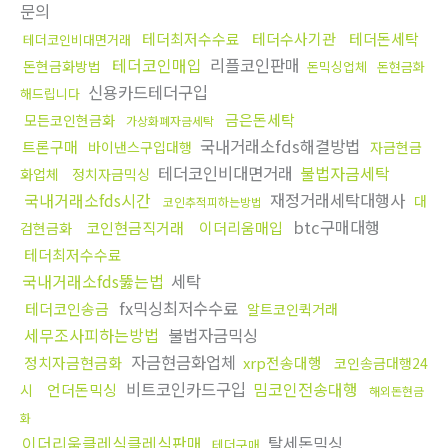
문의
테더최저수수료
테더수사기관
테더돈세탁
테더코인비대면거래
테더코인매입
리플코인판매
돈현금화방법
돈믹싱업체
돈현금화
신용카드테더구입
해드립니다
금은돈세탁
모든코인현금화
가상화폐자금세탁
국내거래소fds해결방법
트론구매
바이낸스구입대행
자금현금
테더코인비대면거래
불법자금세탁
화업체
정치자금믹싱
국내거래소fds시간
재정거래세탁대행사
대
코인추적피하는방법
btc구매대행
코인현금직거래
이더리움매입
검현금화
테더최저수수료
국내거래소fds뚫는법
세탁
fx믹싱최저수수료
테더코인송금
알트코인퀵거래
세무조사피하는방법
불법자금믹싱
자금현금화업체
정치자금현금화
xrp전송대행
코인송금대행24
비트코인카드구입
밈코인전송대행
언더돈믹싱
시
해외돈현금
화
이더리움클레식클레식판매
탈세돈믹싱
테더구매