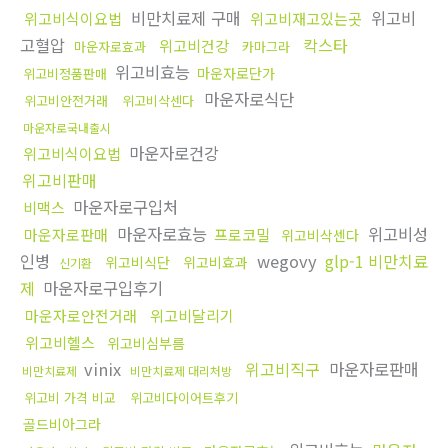
비만치료제 구매
위고비
위고비식이요법
위고비재고있는곳
고혈압
칵스타
위고비건강
마운자로효과
카마그라
위고비효능
마운자로단가
위고비정품판매
마운자로식단
위고비안전거래
위고비삭센다
마운자로국내출시
마운자로건강
위고비식이요법
위고비판매
마운자로구입처
비맥스
마운자로효능
위고비성
마운자로판매
프로코밀
위고비삭센다
인병
wegovy
glp-1 비만치료
위고비식단
위고비효과
신기환
제
마운자로구입후기
마운자로안전거래
위고비달리기
위고비헬스
위고비심부름
vinix
위고비직구
마운자로판매
비만치료제
비만치료제 대리처방
위고비 가격 비교
위고비다이어트후기
골드비아그라