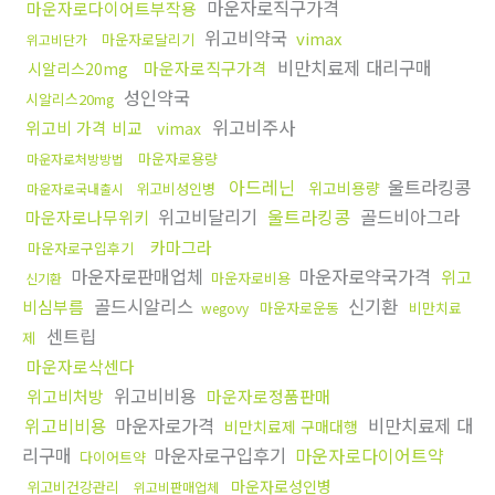
마운자로직구가격
마운자로다이어트부작용
위고비약국
vimax
마운자로달리기
위고비단가
비만치료제 대리구매
마운자로직구가격
시알리스20mg
성인약국
시알리스20mg
위고비주사
위고비 가격 비교
vimax
마운자로용량
마운자로처방방법
아드레닌
울트라킹콩
위고비용량
위고비성인병
마운자로국내출시
위고비달리기
울트라킹콩
골드비아그라
마운자로나무위키
카마그라
마운자로구입후기
마운자로판매업체
마운자로약국가격
위고
마운자로비용
신기환
골드시알리스
신기환
비심부름
마운자로운동
비만치료
wegovy
센트립
제
마운자로삭센다
위고비비용
위고비처방
마운자로정품판매
위고비비용
마운자로가격
비만치료제 대
비만치료제 구매대행
리구매
마운자로구입후기
마운자로다이어트약
다이어트약
마운자로성인병
위고비건강관리
위고비판매업체