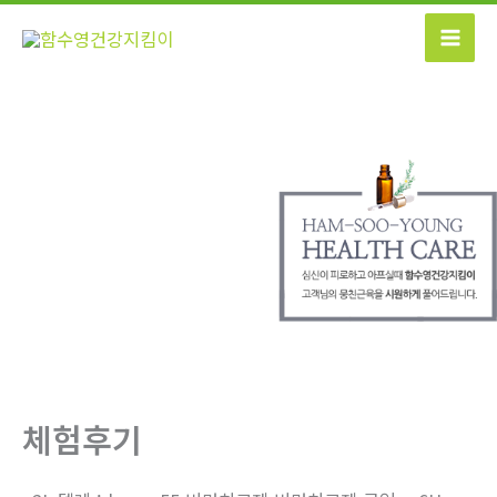
콘
텐
츠
로
건
너
뛰
기
체험후기