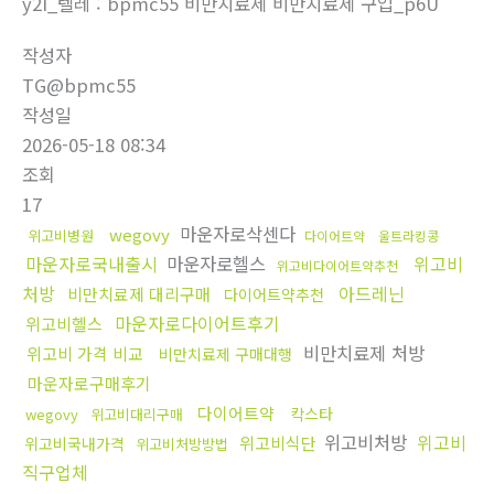
y2I_텔레 : bpmc55 비만치료제 비만치료제 구입_p6U
작성자
TG@bpmc55
작성일
2026-05-18 08:34
조회
17
마운자로삭센다
wegovy
위고비병원
다이어트약
울트라킹콩
마운자로국내출시
마운자로헬스
위고비
위고비다이어트약추천
처방
아드레닌
비만치료제 대리구매
다이어트약추천
마운자로다이어트후기
위고비헬스
비만치료제 처방
위고비 가격 비교
비만치료제 구매대행
마운자로구매후기
다이어트약
칵스타
wegovy
위고비대리구매
위고비처방
위고비
위고비식단
위고비국내가격
위고비처방방법
직구업체