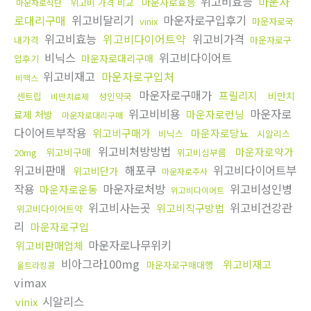
위고비효능
마운자
마운자로효능
위고비 가격 비교
마운자로식단
로대리구매
위고비달리기
마운자로구입후기
vinix
마운자로국
위고비효능
위고비다이어트약
위고비가격
내가격
마운자로구
비닉스
위고비다이어트
마운자로대리구매
입후기
위고비재고
마운자로구입처
비맥스
마운자로구매가
프릴리지
비만치
센트립
성인약국
비만치료제
위고비비용
마운자로
마운자로런닝
료제 처방
마운자로대리구매
다이어트부작용
위고비구매가
마운자로당뇨
비닉스
시알리스
위고비처방방법
마운자로약가
위고비구매
20mg
위고비심부름
위고비판매
해포쿠
위고비다이어트부
위고비단가
마운자로주사
작용
마운자로처방
위고비성인병
마운자로운동
위고비다이어트
위고비사는곳
위고비건강관
위고비직구방법
위고비다이어트약
리
마운자로구입
마운자로나무위키
위고비판매업체
비아그라100mg
위고비재고
마운자로구매대행
울트라킹콩
vimax
시알리스
vinix