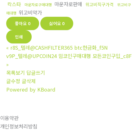
칵스타
마운자로판매
위고비직구가격
마운자로구매대행
위고비구
위고비약가
매대행
좋아요
0
싫어요
0
인쇄
«
r8S_텔레@CASHFILTER365 btc현금화_f5N
v9P_텔레@UPCOIN24 밈코인구매대행 모든코인구입_c8F
»
목록보기
답글쓰기
글수정
글삭제
Powered by KBoard
이용약관
개인정보처리방침