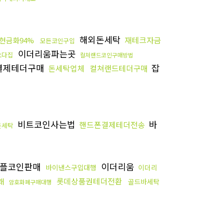
해외돈세탁
재테크자금
현금화94%
모든코인구입
이더리움파는곳
오다집
컬쳐랜드코인구매방법
결제테더구매
잡
돈세탁업체
컬쳐랜드테더구매
비트코인사는법
바
핸드폰결제테더전송
돈세탁
리플코인판매
이더리움
바이낸스구입대행
이더리
롯데상품권테더전환
래
골드바세탁
암호화폐구매대행