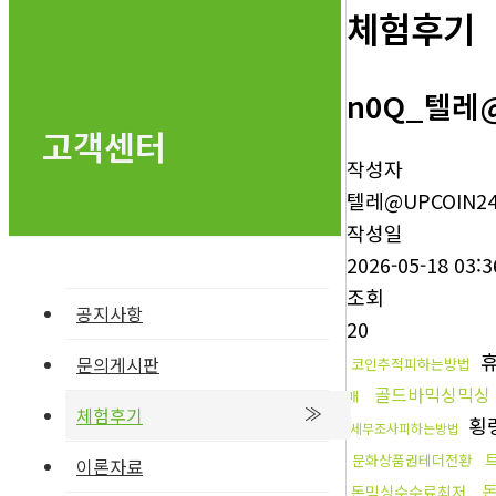
체험후기
n0Q_텔레
고객센터
작성자
텔레@UPCOIN2
작성일
2026-05-18 03:3
조회
공지사항
20
휴
문의게시판
코인추적피하는방법
골드바믹싱믹싱
매
체험후기
횡
세무조사피하는방법
문화상품권테더전환
이론자료
돈믹싱수수료최저