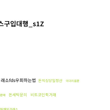
스구입대행_s1Z
래소fds우회하는법
돈믹싱당일정산
이더리움판
돈세탁문의
비트코인퀵거래
판매
세탁해외거래소