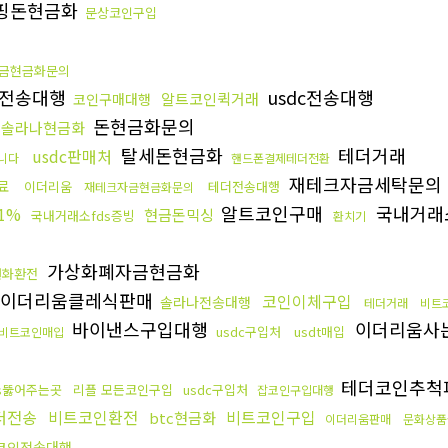
핑돈현금화
문상코인구입
금현금화문의
전송대행
usdc전송대행
알트코인퀵거래
코인구매대행
돈현금화문의
솔라나현금화
탈세돈현금화
테더거래
usdc판매처
니다
핸드폰결제테더전환
재테크자금세탁문의
료
이더리움
테더전송대행
재테크자금현금화문의
알트코인구매
국내거래
1%
현금돈믹싱
국내거래소fds증빙
환치기
가상화폐자금현금화
원화환전
이더리움클레식판매
코인이체구입
솔라나전송대행
테더거래
비트
바이낸스구입대행
이더리움사
usdc구입처
usdt매입
비트코인매입
테더코인추척
s뚫어주는곳
리플 모든코인구입
usdc구입처
잡코인구입대행
더전송
비트코인환전
비트코인구입
btc현금화
이더리움판매
문화상품
20코인전송대행