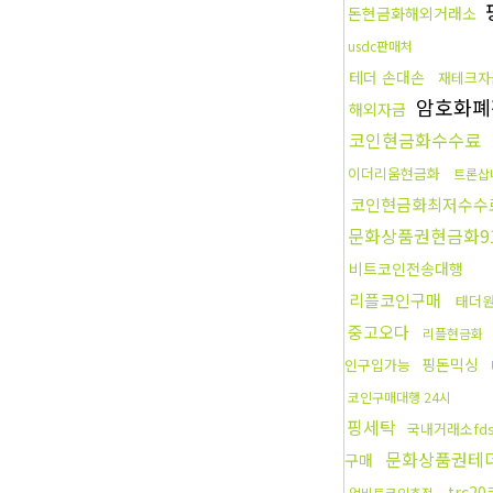
돈현금화해외거래소
usdc판매처
테더 손대손
재테크자
암호화폐
해외자금
코인현금화수수료
이더리움현금화
트론삽
코인현금화최저수수
문화상품권현금화9
비트코인전송대행
리플코인구매
태더
중고오다
리플현금화
핑돈믹싱
인구입가능
코인구매대행 24시
핑세탁
국내거래소fd
문화상품권테
구매
trc
업비트코인추적