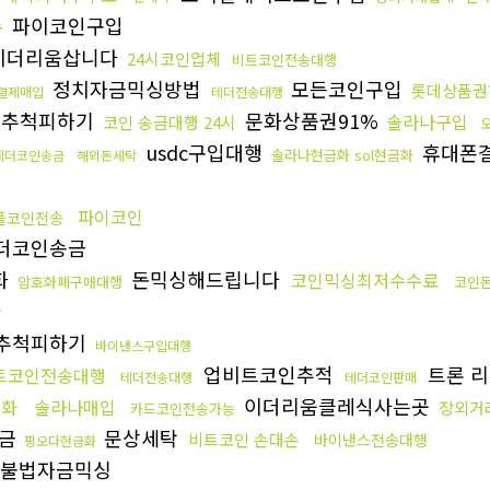
파이코인구입
송
이더리움삽니다
24시코인업체
비트코인전송대행
정치자금믹싱방법
모든코인구입
롯데상품권
결제매입
테더전송대행
인추척피하기
문화상품권91%
솔라나구입
코인 송금대행 24시
usdc구입대행
휴대폰
솔라나현금화 sol현금화
테더코인송금
해외돈세탁
파이코인
플코인전송
더코인송금
화
돈믹싱해드립니다
코인믹싱최저수수료
암호화폐구매대행
코인
다
추척피하기
바이낸스구입대행
업비트코인추적
트론 
트코인전송대행
테더전송대행
테더코인판매
이더리움클레식사는곳
금화
솔라나매입
장외거
카드코인전송가능
송금
문상세탁
비트코인 손대손
바이낸스전송대행
핑오다현금화
불법자금믹싱