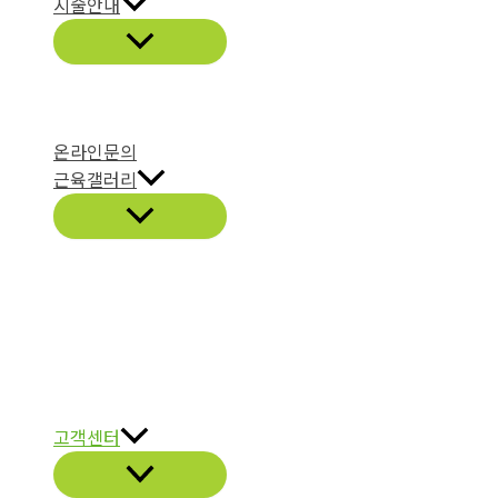
시술안내
온라인문의
근육갤러리
고객센터