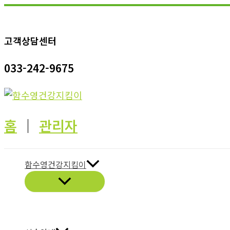
콘
텐
고객상담센터
츠
로
033-242-9675
건
너
뛰
기
홈
│
관리자
함수영건강지킴이