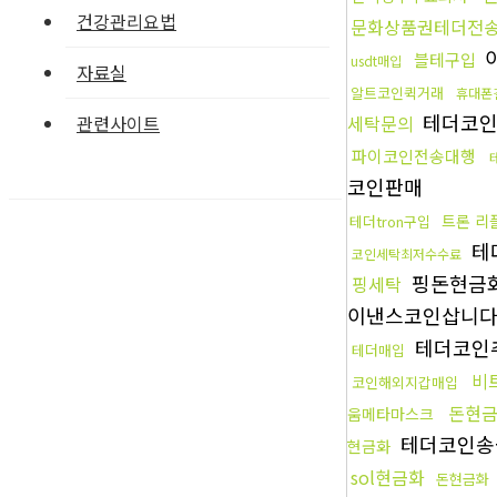
건강관리요법
문화상품권테더전
블테구입
usdt매입
자료실
알트코인퀵거래
휴대폰
테더코
세탁문의
관련사이트
파이코인전송대행
코인판매
트론 리
테더tron구입
테
코인세탁최저수수료
핑돈현금
핑세탁
이낸스코인삽니
테더코인
테더매입
비
코인해외지갑매입
돈현
움메타마스크
테더코인
현금화
sol현금화
돈현금화