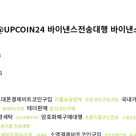
@UPCOIN24 바이낸스전송대행 바이낸
4
6
대폰결제비트코인구입
국내거
리플송금업체
모든코인구입가능
테더판매
문상코인구매
탈세하는방법
령세탁
암호화폐구매대행
트론리플코인전송
코인구매사이트
리플코인
트론리플 전송대행
소액결제비트코인구입
돈세탁최저수수료
장외거래업체
돈
돈세탁