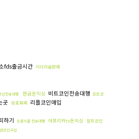
소fds출금시간
이더리움판매
비트코인전송대행
현금돈믹싱
모든코
코인전송대행
는곳
리플코인매입
암호화폐
피하기
아프리카tv돈믹싱
알트코인
트론리플 전송대행
권코인구입