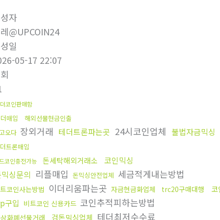
작성자
레@UPCOIN24
작성일
026-05-17 22:07
조회
1
더코인판매함
테더매입
해외선물현금인출
장외거래
24시코인업체
테더트론파는곳
불법자금믹싱
고오다
더트론매입
코인믹싱
돈세탁해외거래소
드코인충전가능
리플매입
세금적게내는방법
돈믹싱문의
돈믹싱안전업체
이더리움파는곳
코
트코인사는방법
자금현금화업체
trc20구매대행
코인추적피하는방법
rp구입
비트코인 신용카드
테더최저수수료
검돈믹싱업체
가상화폐선물거래