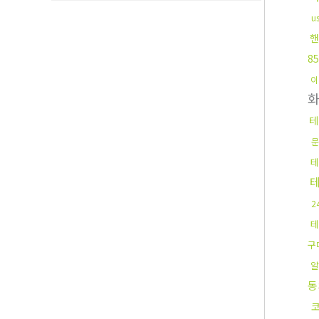
u
핸
8
이
테
문
2
테
구
동