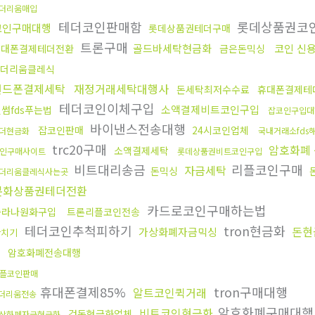
더리움매입
테더코인판매함
롯데상품권코
코인구매대행
롯데상품권테더구매
트론구매
골드바세탁현금화
코인 신
휴대폰결제테더전환
금은돈믹싱
더리움클레식
핸드폰결제세탁
재정거래세탁대행사
돈세탁최저수수료
휴대폰결제테
테더코인이체구입
소액결제비트코인구입
썸fds푸는법
잡코인구입대
바이낸스전송대행
잡코인판매
24시코인업체
더현금화
국내거래소fds
trc20구매
암호화폐
소액결제세탁
인구매사이트
롯데상품권비트코인구입
비트대리송금
리플코인구매
자금세탁
돈믹싱
더리움클레식사는곳
문화상품권테더전환
카드로코인구매하는법
솔라나원화구입
트론리플코인전송
테더코인추척피하기
tron현금화
돈현
가상화폐자금믹싱
환치기
암호화폐전송대행
플코인판매
휴대폰결제85%
tron구매대행
알트코인퀵거래
더리움전송
암호화폐구매대
비트코인현금화
검돈현금화업체
상화폐자금현금화