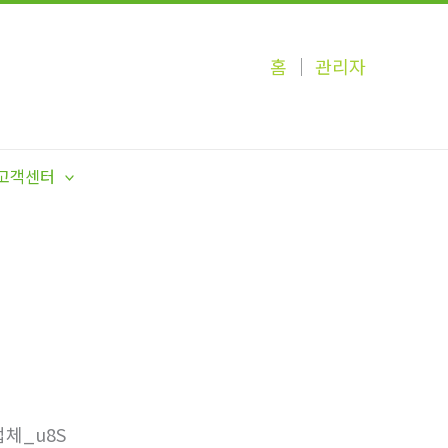
홈
│
관리자
고객센터
체_u8S