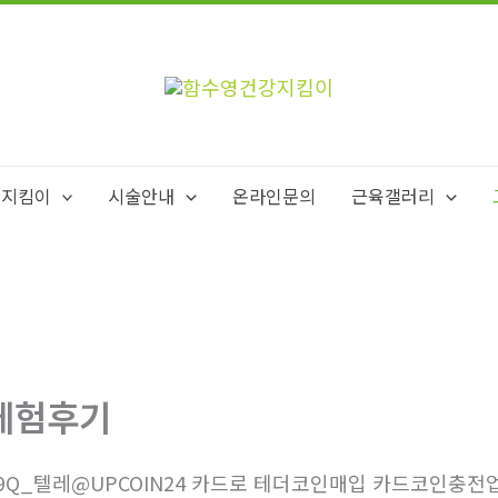
강지킴이
시술안내
온라인문의
근육갤러리
체험후기
9Q_텔레@UPCOIN24 카드로 테더코인매입 카드코인충전업