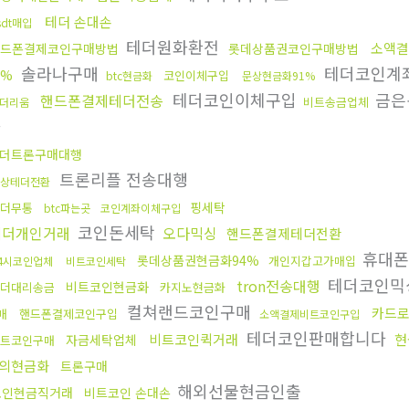
테더 손대손
sdt매입
테더원화환전
소액결
드폰결제코인구매방법
롯데상품권코인구매방법
솔라나구매
테더코인계
5%
코인이체구입
btc현금화
문상현금화91%
테더코인이체구입
금은
핸드폰결제테더전송
비트송금업체
더리움
화
더트론구매대행
트론리플 전송대행
상테더전환
핑세탁
테더무통
btc파는곳
코인계좌이체구입
코인돈세탁
테더개인거래
오다믹싱
핸드폰결제테더전환
휴대폰
롯데상품권현금화94%
개인지갑고가매입
4시코인업체
비트코인세탁
테더코인믹
tron전송대행
비트코인현금화
더대리송금
카지노현금화
컬쳐랜드코인구매
카드
매
핸드폰결제코인구입
소액결제비트코인구입
테더코인판매합니다
비트코인퀵거래
현
자금세탁업체
알트코인구매
의현금화
트론구매
해외선물현금인출
코인현금직거래
비트코인 손대손