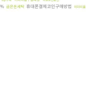
1%
휴대폰결제코인구매방법
금은돈세탁
이더리움