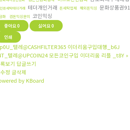
테더개인거래
문화상품권9
돈세탁업체
해외돈믹싱
인돈세탁테더거래
코인믹싱
금화
검돈믹싱문의
좋아요
0
싫어요
0
인쇄
p0U_텔레@CASHFILTER365 이더리움구입대행_b6J
4T_텔레@UPCOIN24 모든코인구입 이더리움 리플 _t8Y
»
목록보기
답글쓰기
글수정
글삭제
owered by KBoard