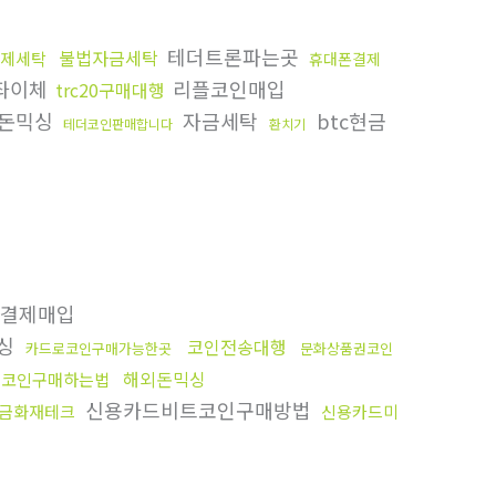
테더트론파는곳
불법자금세탁
제세탁
휴대폰결제
좌이체
리플코인매입
trc20구매대행
돈믹싱
자금세탁
btc현금
테더코인판매합니다
환치기
결제매입
싱
코인전송대행
카드로코인구매가능한곳
문화상품권코인
해외돈믹싱
로코인구매하는법
신용카드비트코인구매방법
금화재테크
신용카드미