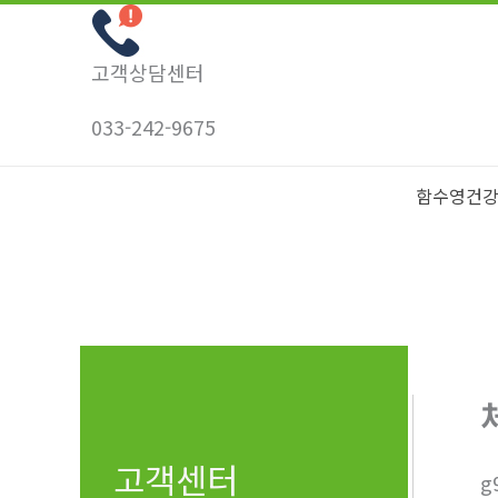
콘
텐
고객상담센터
츠
로
033-242-9675
건
너
함수영건
뛰
기
고객센터
g