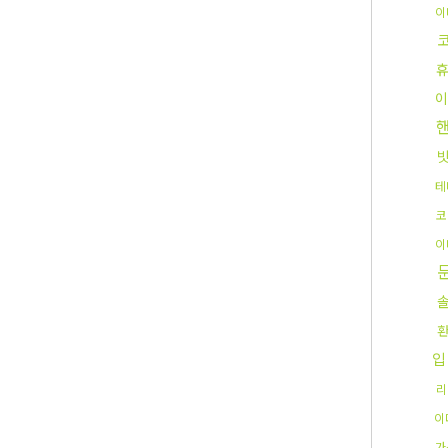
이
이
빗
테
코
이
입
리
이
가