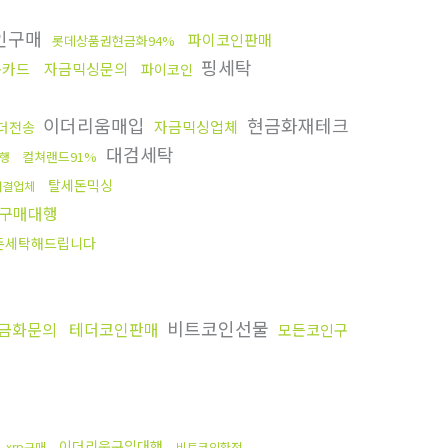
인구매
파이코인판매
롯데상품권현금화94%
핑세탁
용카드
자금믹싱문의
파이코인
이더리움매입
현금화재테크
자금믹싱업체
더전송
대검세탁
컬쳐랜드91%
행
탈세돈믹싱
해결업체
 구매대행
돈세탁해드립니다
비트코인선물
금화문의
테더코인판매
모든코인구
행
이더리움구입대행
xrp구매
비트코인환전