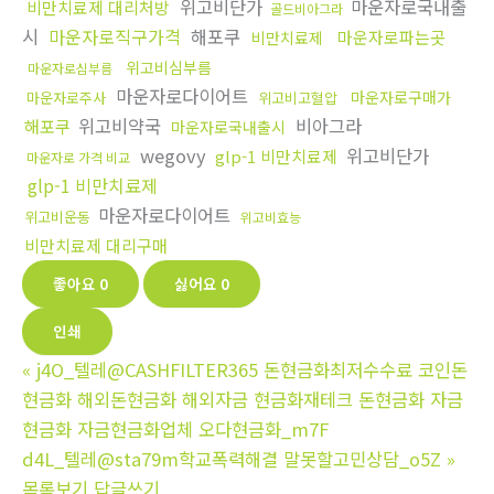
위고비단가
마운자로국내출
비만치료제 대리처방
골드비아그라
시
마운자로직구가격
해포쿠
마운자로파는곳
비만치료제
위고비심부름
마운자로심부름
마운자로다이어트
마운자로구매가
마운자로주사
위고비고혈압
위고비약국
비아그라
해포쿠
마운자로국내출시
wegovy
위고비단가
glp-1 비만치료제
마운자로 가격 비교
glp-1 비만치료제
마운자로다이어트
위고비운동
위고비효능
비만치료제 대리구매
좋아요
0
싫어요
0
인쇄
«
j4O_텔레@CASHFILTER365 돈현금화최저수수료 코인돈
현금화 해외돈현금화 해외자금 현금화재테크 돈현금화 자금
현금화 자금현금화업체 오다현금화_m7F
d4L_텔레@sta79m학교폭력해결 말못할고민상담_o5Z
»
목록보기
답글쓰기