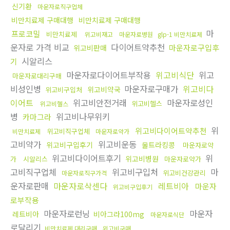
신기환
마운자로직구업체
비만치료제 구매대행
비만치료제 구매대행
마
프로코밀
비만치료제
위고비재고
마운자로병원
glp-1 비만치료제
운자로 가격 비교
다이어트약추천
마운자로구입후
위고비판매
시알리스
기
마운자로다이어트부작용
위고비식단
위고
마운자로대리구매
비성인병
마운자로구매가
위고비다
위고비약국
위고비구입처
이어트
위고비안전거래
마운자로성인
위고비헬스
위고비헬스
병
위고비나무위키
카마그라
위
위고비다이어트약추천
위고비직구업체
비만치료제
마운자로약가
고비약가
위고비운동
위고비구입후기
울트라킹콩
마운자로약
위고비다이어트후기
위
위고비병원
가
시알리스
마운자로약가
고비직구업체
위고비구입처
마
위고비건강관리
마운자로직구가격
운자로판매
마운자로삭센다
레트비아
마운자
위고비구입후기
로부작용
마운자로런닝
마운자
레트비아
비아그라100mg
마운자로식단
로달리기
비만치료제 대리구매
위고비구매