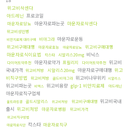
18
위고비삭센다
아드레닌
프로코밀
마운자로파는곳
마운자로삭센다
마운자로당뇨
위고비성인병
마운자로운동
비아그라
비만치료제 대리구매
위고비구매대행
위고비구매대행
마운자로효능
마운자로당뇨
마운자로식이요법
비닉스
시알리스20mg
칵스타
마운자로약가
위고비
프릴리지
다이어트약추천
다이어트약추천
국내가격
마운자로구매대행
위고
시알리스20mg
위고비처방
비직구방법
위고비나무위키
위고비처방
골드비아그라
시알리스
위고비파는곳
위고비용량
glp-1 비만치료제
아드레닌
비맥스
마운자로직구업체
위고비국내
골드시알리스
위고비구매대행
울트라킹콩
위고비처방
출시
위고비처방
마운자로병원
위고비가격
위고비직구방법
칵스타
마운자로직구
마운자로식단