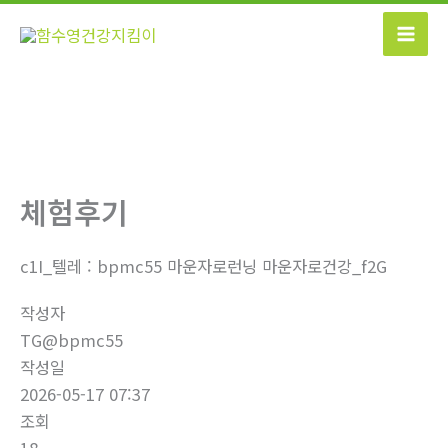
콘
텐
츠
로
건
너
뛰
기
체험후기
c1I_텔레 : bpmc55 마운자로런닝 마운자로건강_f2G
작성자
TG@bpmc55
작성일
2026-05-17 07:37
조회