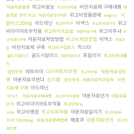
위고비효능
비만치료제 구매대행
마운자로용량
마
위고비부작용
위고비정품판매
시
운자로 가격 비교
마운자로다이어트
wegovy
알리스20mg
아드레닌
비맥스
위고
위고비직구
위고비국내가격
비다이어트부작용
위고비주사
위고비식이요법
마운자로구매
위
마운자로처방방법
위고비처방방법
비맥스
고비대리구매
프로코
비만치료제 구매
칵스타
위고비구입후기
밀
골드시알리스
프릴리지
위고비국내출
골드시알리스
마운자로직구
시
레트비아
다이어트약추천
마운자로성인
성인약국
위고비비용
마운자로삭센다
신기환
병
비만
성인약국
마운자로직구업체
아드레닌
치료제 구매
마운자로단가
마운자로
비닉스
마운자로구매대행
위고비직구업체
위고비다이어트부작용
단가
위고비당뇨
위고비병원
위고비부작용
마운자로달리기
vinix
위고비운동
해포쿠
마운자로단가
마운자로판매업체
비아그라100mg
위고비
성인병