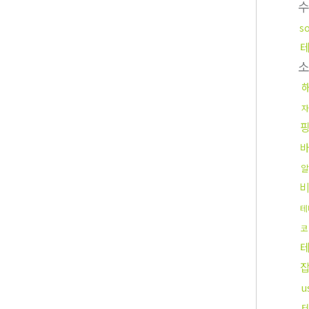
s
자
알
테
코
u