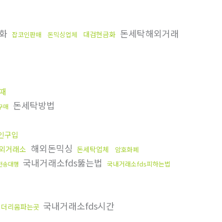
금화
돈세탁해외거래
대검현금화
잡코인판매
돈믹싱업체
때
돈세탁방법
0구매
인구입
해외돈믹싱
외거래소
돈세탁업체
암호화폐
국내거래소fds뚫는법
국내거래소fds피하는법
전송대행
국내거래소fds시간
이더리움파는곳