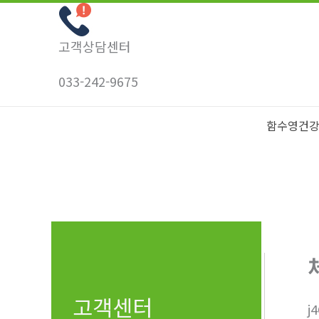
콘
텐
고객상담센터
츠
로
033-242-9675
건
너
함수영건
뛰
기
고객센터
j