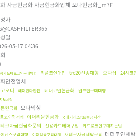
화 자금현금화 자금현금화업체 오다현금화_m7F
작성자
G@CASHFILTER365
작성일
026-05-17 04:36
조회
5
trc20전송대행
오다집
리플코인매입
24시코
용카드비트코인구매방법
금화안전업체
중고오다
테더코인현금화
밈코인구매대행
태더원화환전
지노세탁
오다믹싱
핑돈현금화
이더리움현금화
트코인퀵거래
국내거래소fds출금시간
재테크자금현금화문의
신용카드테더구입
카드로코인구매하는법
테더코인세
재테크자금세탁문의
바이낸스구입대행
이더리움구입대행