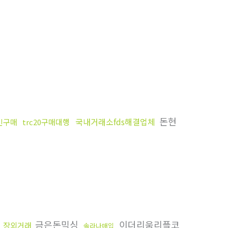
돈현
국내거래소fds해결업체
인구매
trc20구매대행
탁
금은돈믹싱
이더리움리플코
장외거래
솔라나매입