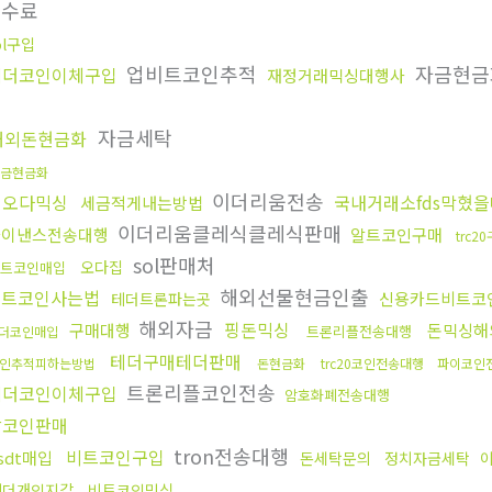
수수료
ol구입
업비트코인추적
자금현
테더코인이체구입
재정거래믹싱대행사
소
자금세탁
해외돈현금화
금현금화
이더리움전송
핑오다믹싱
국내거래소fds막혔을
세금적게내는방법
이더리움클레식클레식판매
바이낸스전송대행
알트코인구매
trc2
sol판매처
오다집
트코인매입
해외선물현금인출
비트코인사는법
신용카드비트코
테더트론파는곳
해외자금
핑돈믹싱
구매대행
돈믹싱해
트론리플전송대행
더코인매입
테더구매테더판매
인추적피하는방법
돈현금화
trc20코인전송대행
파이코인
트론리플코인전송
테더코인이체구입
암호화폐전송대행
잡코인판매
tron전송대행
비트코인구입
sdt매입
돈세탁문의
정치자금세탁
테더개인지갑
비트코인믹싱