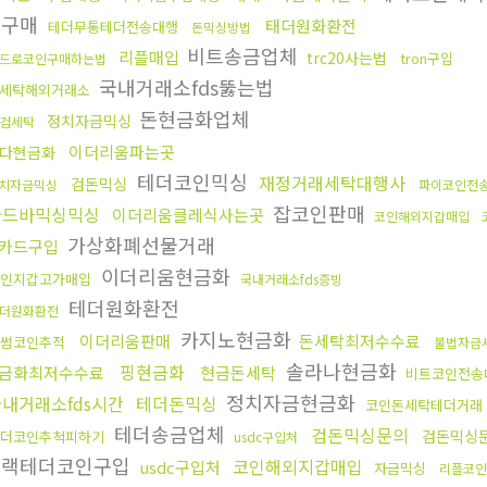
인구매
태더원화환전
테더무통테더전송대행
돈믹싱방법
비트송금업체
리플매입
trc20사는법
tron구입
드로코인구매하는법
국내거래소fds뚫는법
세탁해외거래소
돈현금화업체
정치자금믹싱
검세탁
이더리움파는곳
다현금화
테더코인믹싱
재정거래세탁대행사
검돈믹싱
치자금믹싱
파이코인전
잡코인판매
골드바믹싱믹싱
이더리움클레식사는곳
코인해외지갑매입
가상화폐선물거래
카드구입
이더리움현금화
인지갑고가매입
국내거래소fds증빙
테더원화환전
더원화환전
카지노현금화
이더리움판매
돈세탁최저수수료
썸코인추적
불법자금
솔라나현금화
핑현금화
금화최저수수료
현금돈세탁
비트코인전송
정치자금현금화
내거래소fds시간
테더돈믹싱
코인돈세탁테더거래
테더송금업체
검돈믹싱문의
검돈믹싱
더코인추척피하기
usdc구입처
블랙테더코인구입
코인해외지갑매입
usdc구입처
자금믹싱
리플코인