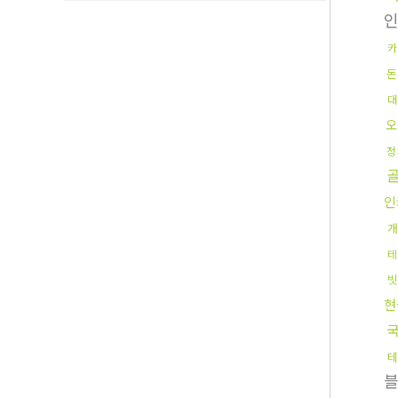
카
돈
대
오
정
인
개
테
빗
현
국
테