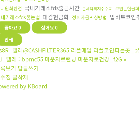
국내거래소fds출금시간
태더원화환전
코인돈현금
돈세탁최저수수료
대검현금화
업비트코인
내거래소fds뚫는법
정치자금믹싱방법
좋아요
0
싫어요
0
인쇄
s8R_텔레@CASHFILTER365 리플매입 리플코인파는곳_b
1I_텔레 : bpmc55 마운자로런닝 마운자로건강_f2G
»
목록보기
답글쓰기
글수정
글삭제
owered by KBoard