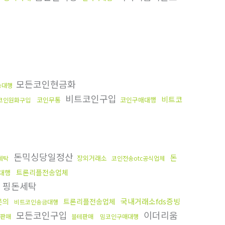
모든코인현금화
송대행
비트코인구입
비트코
코인무통
코인구매대행
코인원화구입
돈믹싱당일정산
돈
장외거래소
세탁
코인전송otc공식업체
트론리플전송업체
대행
핑돈세탁
국내거래소fds증빙
문의
트론리플전송업체
비트코인송금대행
모든코인구입
이더리움
판매
블테판매
밈코인구매대행