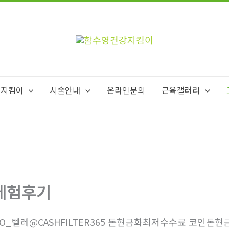
강지킴이
시술안내
온라인문의
근육갤러리
체험후기
4O_텔레@CASHFILTER365 돈현금화최저수수료 코인