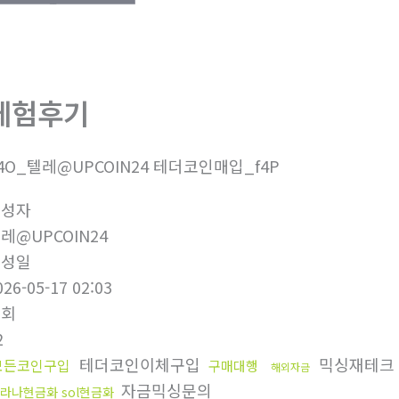
체험후기
4O_텔레@UPCOIN24 테더코인매입_f4P
작성자
레@UPCOIN24
작성일
026-05-17 02:03
조회
2
테더코인이체구입
믹싱재테크
모든코인구입
구매대행
해외자금
자금믹싱문의
라나현금화 sol현금화