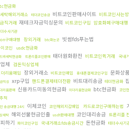
tc현금화
비트코인판매사이트
비트코인사는방
세탁해외거래소
테더코인송금
재테크자금믹싱문의
금직거래
비트코인구입
암호화폐구매대행
테더수사기관
빗썸fds푸는법
장외거래
ron구매대행
btc파는곳
파이코인
usdc현금화
태더원화환전
비트코인퀵거래
국내거
드바세탁현금화
트론리플코인판매
싱업체
검돈믹싱업체
장외거래소
문화상
이더리움매입
비트코인매입
휴대폰결제코인구입
xrp구입
비트대리송금
잡
핸드폰결제테더전환
테더현금화
금믹싱
신용카드미동의현금화
btc현금화
코인
더리움판매
이더리움현금화
추적
이체코인
카드로코인구매하는법
코인해외지갑매입
인 송금대행 24시
해외선물현금인출
코인대리송금
트론리플 
usdt판매대행
상세탁
척피하기
돈현금화
국내거래소fds송금시간
테더수사기
파이코인구입