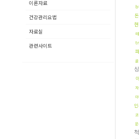
이론자료
b
돈
건강관리요법
현
자료실
t
관련사이트
골
자
이
인
코
문