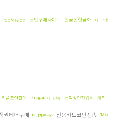
코인구매사이트
현금돈현금화
행
빗썸fds푸는법
이더리움
 리플코인판매
돈믹싱안전업체
해외
휴대폰결제테더전송
품권테더구매
신용카드코인전송
컬쳐
테더개인거래