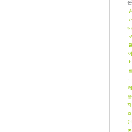
바
현
u
자
휴
랜
돈