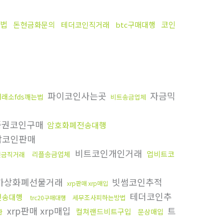
법
코인
돈현금화문의
테더코인직거래
btc구매대행
파이코인사는곳
자금믹
래소fds깨는법
비트송금업체
품권코인구매
암호화폐전송대행
코인판매
비트코인개인거래
업비트코
리플송금업체
현금직거래
가상화폐선물거래
빗썸코인추적
xrp판매 xrp매입
테더코인추
전송대행
세무조사피하는방법
trc20구매대행
xrp판매 xrp매입
트
컬쳐랜드비트구입
관
문상매입