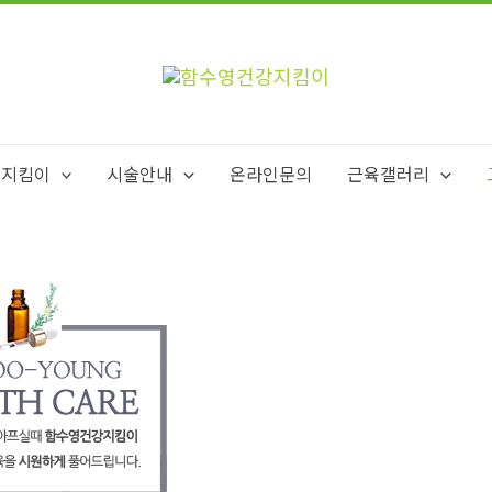
강지킴이
시술안내
온라인문의
근육갤러리