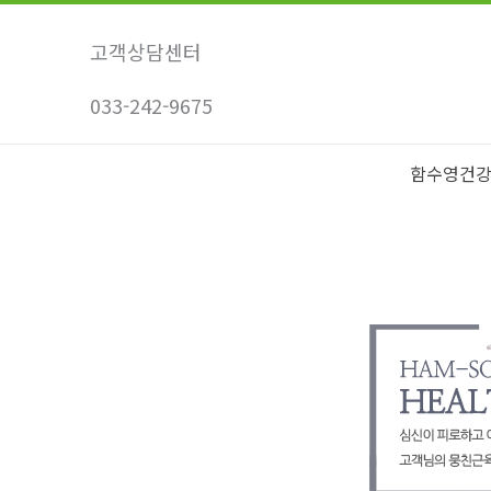
콘
텐
고객상담센터
츠
033-242-9675
로
건
너
함수영건
뛰
기