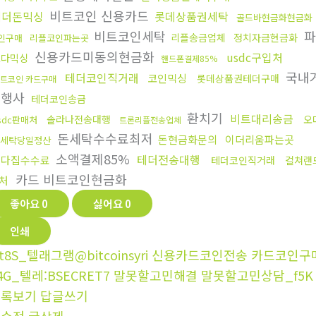
비트코인 신용카드
테더돈믹싱
롯데상품권세탁
골드바현금화현금화
비트코인세탁
파
리플송금업체
정치자금현금화
인구매
리플코인파는곳
신용카드미동의현금화
usdc구입처
오다믹싱
핸드폰결제85%
국내거
테더코인직거래
코인믹싱
롯데상품권테더구매
트코인 카드구매
대행사
테더코인송금
환치기
비트대리송금
솔라나전송대행
오
sdc판매처
트론리플전송업체
돈세탁수수료최저
돈현금화문의
이더리움파는곳
세탁당일정산
소액결제85%
테더전송대행
오다집수수료
테더코인직거래
컬쳐랜
카드 비트코인현금화
처
좋아요
0
싫어요
0
인쇄
t8S_텔래그램@bitcoinsyri 신용카드코인전송 카드코인구
4G_텔레:BSECRET7 말못할고민해결 말못할고민상담_f5K
목록보기
답글쓰기