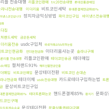
론리플 전송대행
리플코인판매
trc20전송대행
롯데상품권매입
비트코인세탁
솔라나전송대행
이더리움
휴대폰결제현금화85%
정치자금믹싱방법
파이코인구입
바이낸스전송대
이낸스코인삽니다
금화
오다집
컬쳐랜드세탁
금은돈세탁
usdc구입처
이더리움전송
국내거래소fds피하는법
이더리움사는곳
비트코인현금화
솔라나구매
언더돈현금화
리플코인판매
테더매입
테더코인송금
트론리플 전송대행
컬쳐랜드91%
sdc매입
해외선물현금인출
문상테더전환
테더매입
비트코인 손대손
비트코인매입
테더이체
카드로테더구입하는법
솔라나현금화
트론
usdc전송대행
문상비트코인구입
금
핸드폰결제85%
문화상
테더트론파는곳
대폰결제현금화85%
환치기
드코인구매
문상테더전환
문화상품권테더구매
믹싱최저수수료