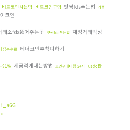
빗썸fds푸는법
비트코인사는법
비트코인구입
리플
이코인
래소fds뚫어주는곳
재정거래믹싱
빗썸fds푸는법
테더코인추척피하기
다집수수료
세금적게내는방법
usdc판
드91%
코인구매대행 24시
매_a6G
»