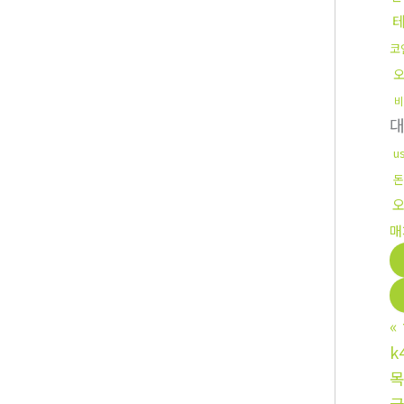
코
비
u
돈
매
«
k