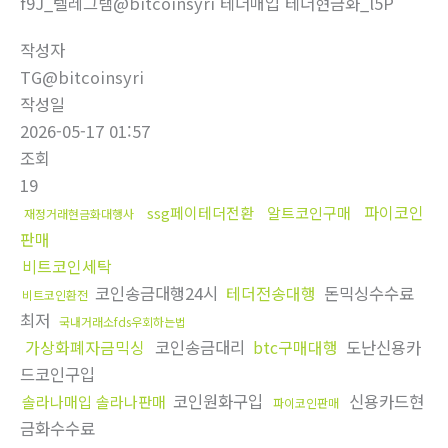
f9J_텔레그램@bitcoinsyri 테더매입 테더현금화_l5P
작성자
TG@bitcoinsyri
작성일
2026-05-17 01:57
조회
19
파이코인
ssg페이테더전환
알트코인구매
재정거래현금화대행사
판매
비트코인세탁
코인송금대행24시
테더전송대행
돈믹싱수수료
비트코인환전
최저
국내거래소fds우회하는법
가상화폐자금믹싱
코인송금대리
btc구매대행
도난신용카
드코인구입
코인원화구입
신용카드현
솔라나매입 솔라나판매
파이코인판매
금화수수료