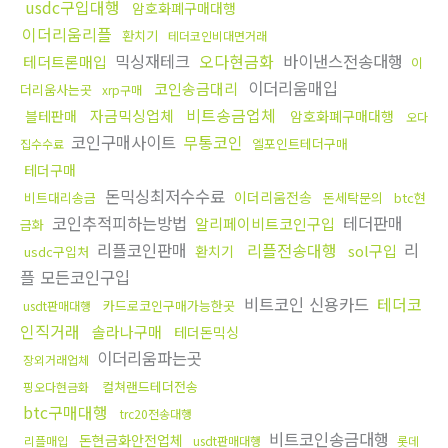
usdc구입대행
암호화폐구매대행
이더리움리플
환치기
테더코인비대면거래
믹싱재테크
오다현금화
바이낸스전송대행
테더트론매입
이
이더리움매입
코인송금대리
더리움사는곳
xrp구매
비트송금업체
자금믹싱업체
블테판매
암호화폐구매대행
오다
코인구매사이트
무통코인
엘포인트테더구매
집수수료
테더구매
돈믹싱최저수수료
이더리움전송
비트대리송금
돈세탁문의
btc현
코인추적피하는방법
테더판매
알리페이비트코인구입
금화
리플코인판매
리플전송대행
리
sol구입
환치기
usdc구입처
플 모든코인구입
비트코인 신용카드
테더코
카드로코인구매가능한곳
usdt판매대행
인직거래
솔라나구매
테더돈믹싱
이더리움파는곳
장외거래업체
컬쳐랜드테더전송
핑오다현금화
btc구매대행
trc20전송대행
비트코인송금대행
돈현금화안전업체
리플매입
usdt판매대행
롯데