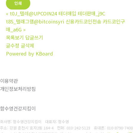
인쇄
«
t0J_텔레@UPCOIN24 테더매입 테더판매_j9C
t8S_텔래그램@bitcoinsyri 신용카드코인전송 카드코인구
매_a6G
»
목록보기
답글쓰기
글수정
글삭제
Powered by KBoard
이용약관
개인정보처리방침
함수영건강지킴이
회사명: 함수영건강지킴이 대표자: 함수영
주소: 강원 춘천시 효자2동 164-4
전화: 033-242-5123
휴대폰: 010-8790-7408