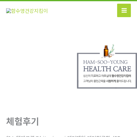
콘
텐
츠
로
건
너
뛰
기
체험후기