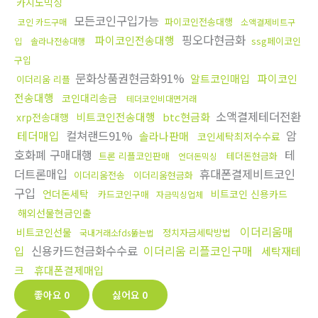
카지노믹싱
모든코인구입가능
파이코인전송대행
코인 카드구매
소액결제비트구
핑오다현금화
파이코인전송대행
ssg페이코인
입
솔라나전송대행
구입
문화상품권현금화91%
알트코인매입
파이코인
이더리움 리플
전송대행
코인대리송금
테더코인비대면거래
소액결제테더전환
비트코인전송대행
btc현금화
xrp전송대행
테더매입
컬쳐랜드91%
암
솔라나판매
코인세탁최저수수료
호화폐 구매대행
테
트론 리플코인판매
테더돈현금화
언더돈믹싱
더트론매입
휴대폰결제비트코인
이더리움전송
이더리움현금화
구입
언더돈세탁
비트코인 신용카드
카드코인구매
자금믹싱업체
해외선물현금인출
이더리움매
비트코인선물
정치자금세탁방법
국내거래소fds뚫는법
입
신용카드현금화수수료
이더리움 리플코인구매
세탁재테
크
휴대폰결제매입
좋아요
0
싫어요
0