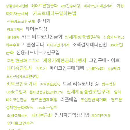
테더트론현금화
가상
xrp전송대행
상품권테더전환
테더코인비대면거래
카드로테더구입하는법
화폐자금세탁
환치기
신용카드코인구매
테더돈믹싱
핑오다세탁
카드 비트코인현금화
신세계상품권94%
신용카드현금
테더판매
트론삽니다
소액결제테더전환
usdc현
화수수료
테더코인직거래
신용카드비트코인구입
금화
재정거래현금화대행사
코인구매사이트
코인 현금화 수수료
테더송금업체
파이코인구매대행
환치기
usdt현금화
xrp매입
도난신용카드코인구입
비트코인퀵거래
트론 리플코인전송
핑돈믹싱
컬쳐랜드91%
신세계상품권코인구매
usdc구입처
알리
문화상품권현금화91%
리플매입
핸드폰결제매입
코인현금직거래
핸드폰
페이코인전송
결제현금화85%
usdc구입처
정치자금믹싱방법
테더현금화
소액결제세탁
테더개인거래
업비트코인추적