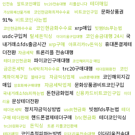
테더매입
알트코인매입
인전송
리플삽니다
trc20전송대행
문화상품권
비트코인구입
코인현금화최저수수료
가상화폐선물거래
91%
비트코인사는법
코인현금화수수료
xrp매입
빗썸fds푸는법
코인현금화수수료
usdc구입처
탈세돈믹싱
코인송금대행 24시
국
이더리움구입대행
내거래소fds출금시간
xrp구매
휴대폰결제테
아프리카tv돈믹싱
더전환
트론리플 전송대행
자금세탁
파이코인구매대행
테더코인현금화
코인해외지갑 매입
trc20구매대행
금은돈세탁
코인
fx세탁최저수수료
테더원화환전
코인해외지갑
계좌이체구입
자금믹싱업체
블테구입
usdt판매대행
매입
자금세탁업체
문화상품권비트코인구입
암호화폐구매대행
돈현금화업체
신용카드비트코인구입
국내거래소fds피하는법
이더
문상테더전환
리움
정치자금믹싱방법
빗썸fds푸는법
usdt현금화
테더
테더돈세탁
핸드폰결제테더구매
btc현금화
테더코인믹싱
구매 테더판매
돈믹싱
트론 리플코인판매
trc20원화구입
코인추적피하는방법
이더리움전송대
테더매입
이더리움전송대행