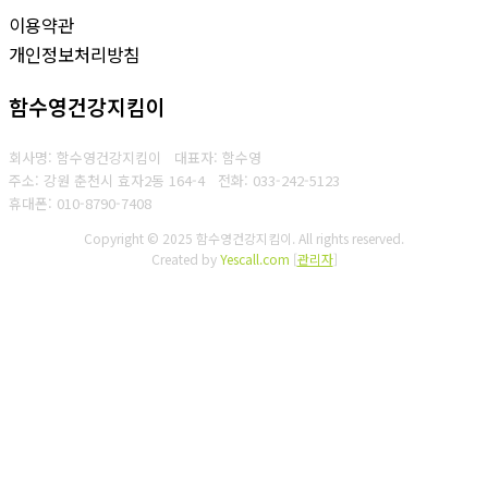
이용약관
개인정보처리방침
함수영건강지킴이
회사명: 함수영건강지킴이 대표자: 함수영
주소: 강원 춘천시 효자2동 164-4
전화: 033-242-5123
휴대폰: 010-8790-7408
Copyright © 2025 함수영건강지킴이. All rights reserved.
Created by
Yescall.com
[
관리자
]