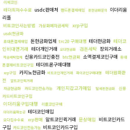
이체코인
usdc판매처
이더리움
테더최저수수료
핸드폰결제매입
돈현금화문의
리플
xrp구입
비트코인사는방법
가상화폐자금세탁
usdc현금화
돈현금화업체
테더현금화
테더코
trc20 구매대행
휴대폰결제매입
인비대면거래
테더개인거래
검돈세탁
장외거래소
오다현금화
신용카드코인충전
소액결제코인구매
btc현금화
휴대
자금세탁업체
테더트론구매대행
폰결제비트코인구입
카지노현금화
테더원화환
xrp구입
비트코인개인거래
파이코인구매대행
전
알트코인퀵거래
개인지갑고가매입
신용
자금현금화
카드코인전송가능
탈세돈현금화
카드비트코인구입
이더리움구입대행
리플코인구매
테더코인매입
이더리움파는곳
알트코인퀵거래
문상매입
비트코인카드
xrp판매
오다집수수료
구입
비트코인카드구입
카드코인전송가능