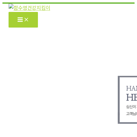
콘
텐
츠
로
건
너
뛰
기