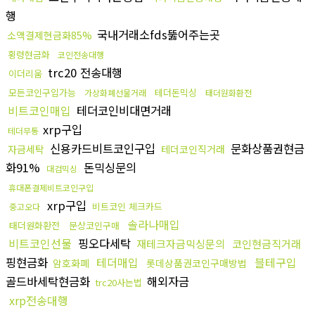
행
국내거래소fds뚫어주는곳
소액결제현금화85%
횡령현금화
코인전송대행
trc20 전송대행
이더리움
모든코인구입가능
테더돈믹싱
가상화폐선물거래
태더원화환전
비트코인매입
테더코인비대면거래
xrp구입
테더무통
신용카드비트코인구입
문화상품권현금
자금세탁
테더코인직거래
화91%
돈믹싱문의
대검믹싱
휴대폰결제비트코인구입
xrp구입
비트코인 체크카드
중고오다
솔라나매입
태더원화환전
문상코인구매
비트코인선물
핑오다세탁
재테크자금믹싱문의
코인현금직거래
핑현금화
테더매입
블테구입
암호화폐
롯데상품권코인구매방법
골드바세탁현금화
해외자금
trc20사는법
xrp전송대행