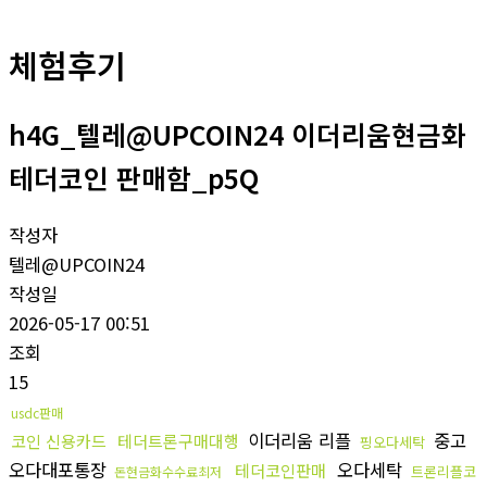
체험후기
h4G_텔레@UPCOIN24 이더리움현금화
테더코인 판매함_p5Q
작성자
텔레@UPCOIN24
작성일
2026-05-17 00:51
조회
15
usdc판매
이더리움 리플
중고
코인 신용카드
테더트론구매대행
핑오다세탁
오다대포통장
오다세탁
테더코인판매
트론리플코
돈현금화수수료최저