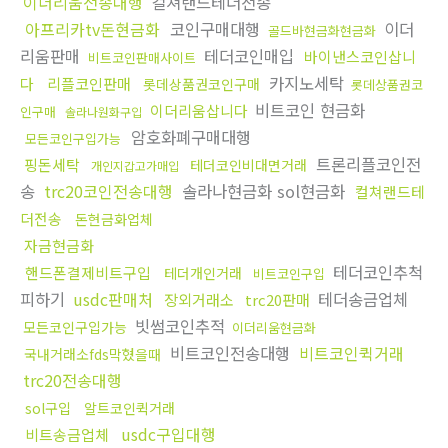
이더리움전송대행
컬쳐랜드테더전송
아프리카tv돈현금화
코인구매대행
이더
골드바현금화현금화
리움판매
테더코인매입
바이낸스코인삽니
비트코인판매사이트
카지노세탁
다
리플코인판매
롯데상품권코인구매
롯데상품권코
비트코인 현금화
이더리움삽니다
인구매
솔라나원화구입
암호화폐구매대행
모든코인구입가능
트론리플코인전
핑돈세탁
테더코인비대면거래
개인지갑고가매입
송
trc20코인전송대행
솔라나현금화 sol현금화
컬쳐랜드테
더전송
돈현금화업체
자금현금화
테더코인추척
핸드폰결제비트구입
테더개인거래
비트코인구입
피하기
usdc판매처
테더송금업체
장외거래소
trc20판매
빗썸코인추적
모든코인구입가능
이더리움현금화
비트코인전송대행
비트코인퀵거래
국내거래소fds막혔을때
trc20전송대행
sol구입
알트코인퀵거래
usdc구입대행
비트송금업체