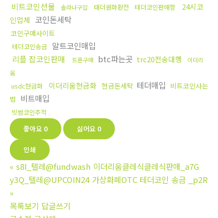
비트코인선물
24시코
태더원화환전
테더코인판매함
솔라나구입
코인돈세탁
인업체
코인구매사이트
알트코인매입
테더코인송금
리플 잡코인판매
btc파는곳
trc20전송대행
트론구매
이더리
움
테더매입
이더리움현금화
현금돈세탁
비트코인사는
usdc현금화
비트매입
법
빗썸코인추적
좋아요
0
싫어요
0
인쇄
«
s8I_텔레@fundwash 이더리움클레식클레식판매_a7G
y3Q_텔레@UPCOIN24 가상화폐OTC 테더코인 송금 _p2R
»
목록보기
답글쓰기