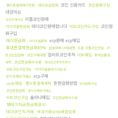
코인 신용카드
코인원화구입
테더송금업체
핸드폰결제테더전환
대검믹싱
리플코인판매
코인이체구입
테더코인판매합니다
코인원
비트코인카드구입
이더리움현금화
화구입
테더현금화
xrp판매 xrp매입
이더리움판매
휴대폰결제현금화85%
암호화폐 구매대행
트론 리플코인전송
비
업비트코인추적
비트매입
트코인현금화
코인구매대행
롯데상품권
코인현금화수수료
세탁
테더코인추척피하기
모든코인구입가능
이더리움클레식사는곳
xrp구매
돈믹싱해외거래소
돈현금화방법
usdc매입
핸드폰결제세탁
코인원화구입
코인돈현금화
돈믹싱해외거래소
솔라나매입
비트코인구입
코인현금화수수료
재테크자금현금화문의
테더코인직거래
국내거래소fds해결업체