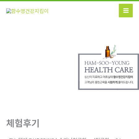
콘
텐
츠
로
건
너
뛰
기
체험후기