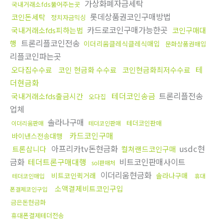
가상화폐자금세탁
국내거래소fds뚫어주는곳
롯데상품권코인구매방법
코인돈세탁
정치자금믹싱
카드로코인구매가능한곳
국내거래소fds피하는법
코인구매대
트론리플코인전송
행
이더리움클레식클레식매입
문화상품권매입
리플코인파는곳
테
오다집수수료
코인 현금화 수수료
코인현금화최저수수료
더현금화
테더코인송금
트론리플전송
국내거래소fds출금시간
오다집
업체
솔라나구매
테더코인판매
이더리움판매
테더코인판매
카드코인구매
바이낸스전송대행
아프리카tv돈현금화
usdc현
트론삽니다
컬쳐랜드코인구매
금화
테더트론구매대행
비트코인판매사이트
sol판매처
이더리움현금화
비트코인퀵거래
솔라나구매
테더코인매입
휴대
소액결제비트코인구입
폰결제코인구입
금은돈현금화
휴대폰결제테더전송