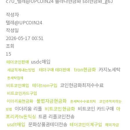
c7U_텔레@UPCOIN24 솔라나현금화 sol현금화_g6J
작성자
텔레@UPCOIN24
작성일
2026-05-17 00:51
조회
15
usdc매입
테더코인판매
tron현금화
카지노세탁
테더구매 테더판매
세금적게내는방법
돈세탁업체
코인현금화최저수수료
테더tron구입
비트코인매입
비트코인카드구입
불법자금현금화
이더리움현금화
돈세탁수수료최저
코인추적피하는
이더리움 리플
비트코인현금화
비트코인 카드구매
아
방법
프리카tv돈믹싱
트론 리플코인전송
usdt매입
문화상품권테더전송
테더코인이체구입
해외자금