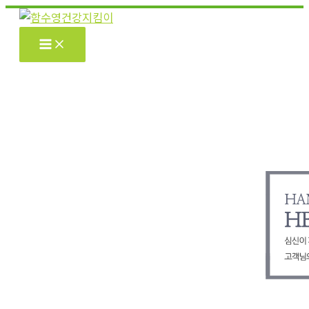
콘
텐
츠
로
건
너
뛰
기