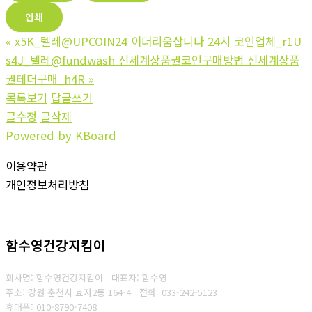
인쇄
«
x5K_텔레@UPCOIN24 이더리움삽니다 24시 코인업체_r1U
s4J_텔레@fundwash 신세계상품권코인구매방법 신세계상품
권테더구매_h4R
»
목록보기
답글쓰기
글수정
글삭제
Powered by KBoard
이용약관
개인정보처리방침
함수영건강지킴이
회사명: 함수영건강지킴이 대표자: 함수영
주소: 강원 춘천시 효자2동 164-4
전화: 033-242-5123
휴대폰: 010-8790-7408