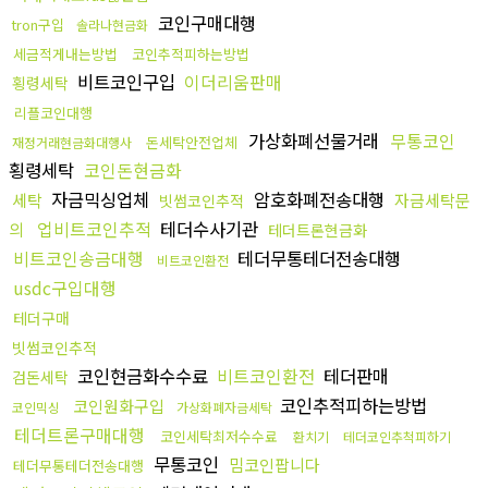
코인구매대행
tron구입
솔라나현금화
세금적게내는방법
코인추적피하는방법
비트코인구입
이더리움판매
횡령세탁
리플코인대행
가상화폐선물거래
무통코인
돈세탁안전업체
재정거래현금화대행사
횡령세탁
코인돈현금화
자금믹싱업체
암호화폐전송대행
세탁
자금세탁문
빗썸코인추적
업비트코인추적
테더수사기관
의
테더트론현금화
비트코인송금대행
테더무통테더전송대행
비트코인환전
usdc구입대행
테더구매
빗썸코인추적
코인현금화수수료
비트코인환전
테더판매
검돈세탁
코인추적피하는방법
코인원화구입
코인믹싱
가상화폐자금세탁
테더트론구매대행
코인세탁최저수수료
환치기
테더코인추척피하기
무통코인
밈코인팝니다
테더무통테더전송대행