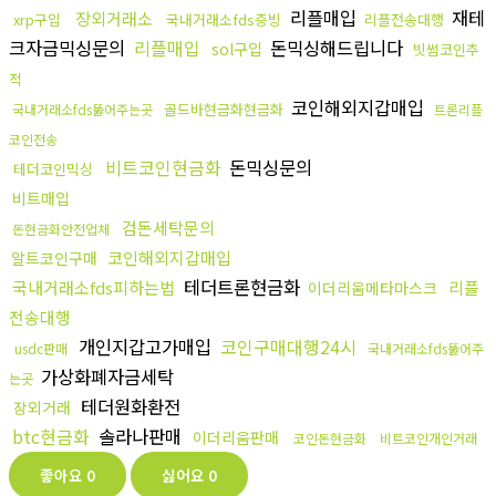
리플매입
재테
장외거래소
xrp구입
국내거래소fds증빙
리플전송대행
크자금믹싱문의
리플매입
돈믹싱해드립니다
sol구입
빗썸코인추
적
코인해외지갑매입
골드바현금화현금화
국내거래소fds뚫어주는곳
트론리플
코인전송
비트코인현금화
돈믹싱문의
테더코인믹싱
비트매입
검돈세탁문의
돈현금화안전업체
코인해외지갑매입
알트코인구매
테더트론현금화
국내거래소fds피하는법
리플
이더리움메타마스크
전송대행
개인지갑고가매입
코인구매대행24시
usdc판매
국내거래소fds뚫어주
가상화폐자금세탁
는곳
테더원화환전
장외거래
btc현금화
솔라나판매
이더리움판매
코인돈현금화
비트코인개인거래
좋아요
0
싫어요
0