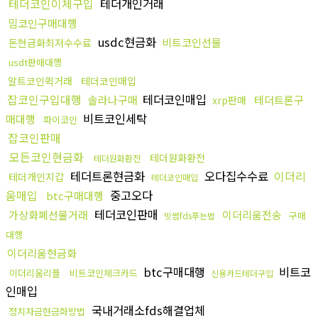
테더코인이체구입
테더개인거래
밈코인구매대행
usdc현금화
비트코인선물
돈현금화최저수수료
usdt판매대행
알트코인퀵거래
테더코인매입
잡코인구입대행
테더코인매입
솔라나구매
테더트론구
xrp판매
비트코인세탁
매대행
파이코인
잡코인판매
모든코인현금화
테더원화환전
테더원화환전
테더트론현금화
오다집수수료
이더리
테더개인지갑
테더코인매입
움매입
중고오다
btc구매대행
테더코인판매
가상화폐선물거래
이더리움전송
구매
빗썸fds푸는법
대행
이더리움현금화
btc구매대행
비트코
이더리움리플
비트코인체크카드
신용카드테더구입
인매입
국내거래소fds해결업체
정치자금현금화방법