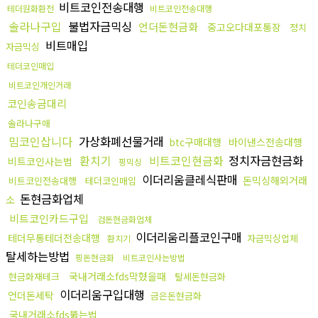
비트코인전송대행
테더원화환전
비트코인전송대행
솔라나구입
불법자금믹싱
언더돈현금화
중고오다대포통장
정치
비트매입
자금믹싱
테더코인매입
비트코인개인거래
코인송금대리
솔라나구매
밈코인삽니다
가상화폐선물거래
btc구매대행
바이낸스전송대행
환치기
비트코인현금화
정치자금현금화
비트코인사는법
핑믹싱
이더리움클레식판매
돈믹싱해외거래
비트코인전송대행
테더코인매입
돈현금화업체
소
비트코인카드구입
검돈현금화업체
이더리움리플코인구매
테더무통테더전송대행
자금믹싱업체
환치기
탈세하는방법
핑돈현금화
비트코인사는방법
국내거래소fds막혔을때
현금화재테크
탈세돈현금화
이더리움구입대행
언더돈세탁
금은돈현금화
국내거래소fds뚫는법