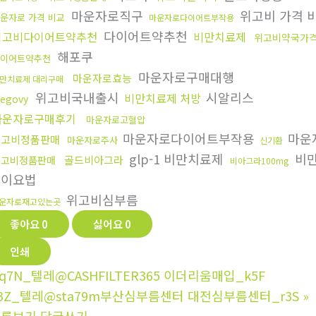
마운자로직구
위고비 가격 
운자로 가격 비교
마운자로다이어트부작용
다이어트약추천
위고비다이어트약추천
비만치료제
위고비약국가
해포쿠
이어트약추천
마운자로구매대행
마운자로효능
만치료제 대리구매
위고비국내출시
시알리스
비만치료제 처방
egovy
마운자로구매후기
마운자로고혈압
마운자로다이어트부작용
마운
위고비정품판매
마운자로주사
신기환
glp-1 비만치료제
비
골드비아그라
위고비정품판매
비아그라100mg
식이요법
위고비심부름
운자로재고있는곳
좋아요
0
싫어요
0
인쇄
q7N_텔레@CASHFILTER365 이더리움매입_k5F
3Z_텔레@sta79m부산심부름센터 대전심부름센터_r3S
»