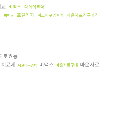
비교
비맥스
다이어트약
프릴리지
마운자로직구가격
격
위고비구입후기
비맥스
자로효능
만치료제
비맥스
마운자로
마운자로구매
위고비구입처