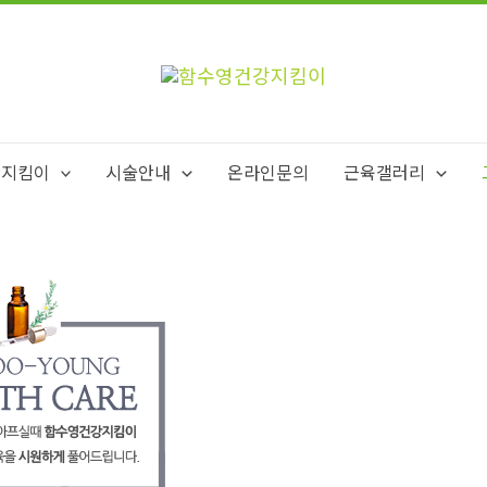
강지킴이
시술안내
온라인문의
근육갤러리