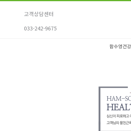
콘
텐
고객상담센터
츠
033-242-9675
로
건
너
함수영건
뛰
기