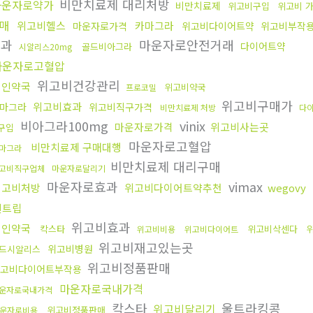
비만치료제 대리처방
마운자로약가
비만치료제
위고비구입
위고비 
매
위고비헬스
카마그라
마운자로가격
위고비다이어트약
위고비부작
효과
마운자로안전거래
다이어트약
골드비아그라
시알리스20mg
마운자로고혈압
위고비건강관리
성인약국
위고비약국
프로코밀
위고비구매가
위고비효과
마그라
위고비직구가격
비만치료제 처방
다
비아그라100mg
vinix
마운자로가격
위고비사는곳
구입
마운자로고혈압
비만치료제 구매대행
마그라
비만치료제 대리구매
고비직구업체
마운자로달리기
마운자로효과
vimax
위고비처방
위고비다이어트약추천
wegovy
센트립
위고비효과
성인약국
칵스타
위고비삭센다
위고비비용
위고비다이어트
위고비재고있는곳
위고비병원
드시알리스
위고비정품판매
고비다이어트부작용
마운자로국내가격
운자로국내가격
칵스타
울트라킹콩
위고비달리기
위고비정품판매
운자로비용