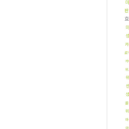
판
카
로
카
위
골
위
마
마