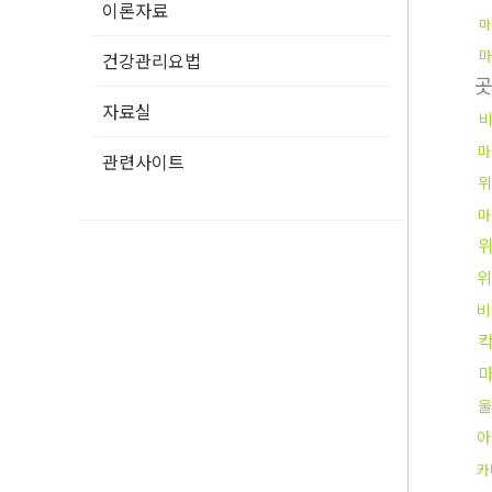
이론자료
마
마
건강관리요법
자료실
마
관련사이트
위
마
위
비
울
아
카