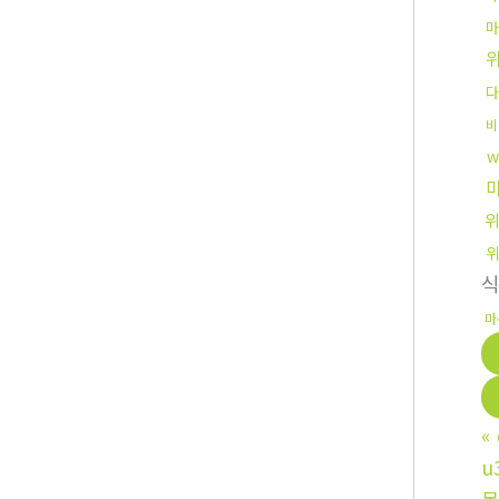
마
다
비
w
마
«
u