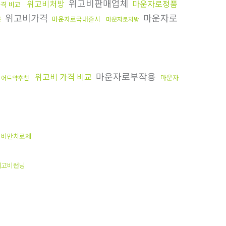
위고비판매업체
위고비처방
마운자로정품
가격 비교
위고비가격
마운자로
용
마운자로국내출시
마운자로처방
마운자로부작용
위고비 가격 비교
마운자
이어트약추천
비만치료제
위고비런닝