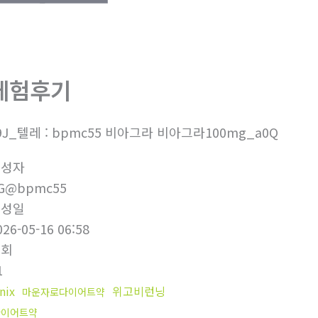
체험후기
9J_텔레 : bpmc55 비아그라 비아그라100mg_a0Q
작성자
G@bpmc55
작성일
026-05-16 06:58
조회
1
nix
위고비런닝
마운자로다이어트약
다이어트약