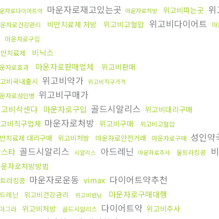
마운자로재고있는곳
위
위고비파는곳
운자로다이어트약
마운자로처방
위고비다이어트
비만치료제 처방
위고비고혈압
운자로건강관리
마
곳
마운자로구입
비닉스
비만치료제
마운자로판매업체
위고비판매
운자로효과
위고비약가
고비국내출시
위고비직구가격
위고비구매가
운자로성인병
골드시알리스
위고비삭센다
마운자로구입
위고비대리구매
마운자로처방
고비직구업체
위고비구매
위고비고혈압
성인약
만치료제 대리구매
위고비처방
마운자로안전거래
마운자로구매
골드시알리스
아드레닌
비
칵스타
울트라킹콩
시알리스
마운자로주사
마운자로처방방법
마운자로운동
다이어트약추천
vimax
트라킹콩
마운자로구매대행
드레닌
위고비건강관리
위고비런닝
다이어트약
위고비처방
위고비주사
마그라
골드시알리스