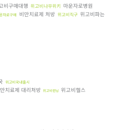
고비구매대행
마운자로병원
위고비나무위키
비만치료제 처방
위고비파는
위고비직구
운자로구매
국
위고비국내출시
만치료제 대리처방
위고비헬스
위고비런닝