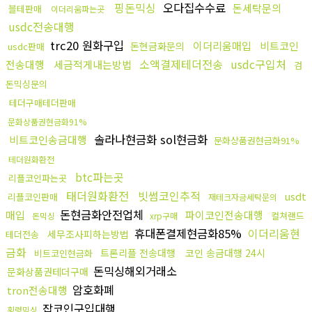
핑돈믹싱
오다집수수료
돈세탁문의
블테판매
이더리움파는곳
usdc전송대행
trc20 원화구입
이더리움매입
비트코인
돈현금화문의
usdc판매
소액결제테더전송
usdc구입처
전송대행
세금적게내는방법
검
돈믹싱문의
테더구매테더판매
문화상품권현금화91%
솔라나현금화 sol현금화
비트코인송금대행
문화상품권현금화91%
테더원화환전
btc파는곳
리플코인파는곳
태더원화환전
빗썸코인추적
usdt
리플코인판매
재테크자금세탁문의
돈현금화안전업체
매입
파이코인전송대행
컬쳐랜드
돈믹싱
xrp구매
휴대폰결제현금화85%
이더리움현
세무조사피하는방법
테더전송
금화
트론리플 전송대행
코인 송금대행 24시
비트코인현금화
돈믹싱해외거래소
문화상품권테더구매
암호화폐
tron전송대행
잡코인구입대행
횡령믹싱