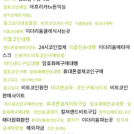
아프리카tv돈믹싱
알트코인매입
돈믹싱해외거래소
중고오다대포통장
비트코인카드구입
핑오다세탁
리플현금화
이더리움클레식사는곳
리플코인판매
리플코인대행
24시코인업체
리플전송대행
이더리움메타마
핸드폰결제테더전송
스크
신용카드비트코인구매방법
바이낸스구입대행
암호화폐구매대행
휴대폰결제코인구매
알트코인구매
암호화폐전송대행
중고오다
테더개인거래
비트코인환전
테더현금화
코인구매사이트
비트코인
중고오다
판매사이트
휴대폰결제비트구입
암호화폐전송대행
카드로코인구매하는법
암
컬쳐랜드비트구입
코인송금대리
호화폐구매대행
돈믹싱해드립니다
태더원화환전
이더리움파는곳
환치기
정치자
롯데상품권코인구입
해외자금
금세탁방법
코인 손대손