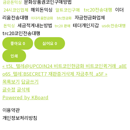
문화상품권코인구매방법
금은돈믹싱
해외돈믹싱
trc20전송대행
이더
24시코인업체
알트코인구매
리움전송대행
자금현금화업체
이더리움현금화
btc현금화
세금적게내는방법
테더개인지갑
돈믹싱
usdc전송대행
trc20 판매
trc20코인전송대행
좋아요
0
싫어요
0
인쇄
«
t5L_텔레@UPCOIN24 비트코인현금화 비트코인퀵거래_a8E
o6S_텔레:BSECRET7 재판증거삭제 자금추적_a5F
»
목록보기
답글쓰기
글수정
글삭제
Powered by KBoard
이용약관
개인정보처리방침