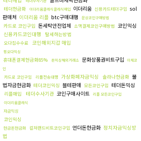
테더매입
골드바세탁현금화
테더수사기관
이더리움
sol
테더현금화
신용카드테더구입
이더리움클레식클레식매입
판매처
이더리움 리플
btc구매대행
문상코인구매방법
돈세탁안전업체
코인믹싱
카드로 코인구입
소액결제코인구매방법
신용카드코인대행
탈세하는방법
코인해외지갑 매입
오다집수수료
핑오다믹싱
문화상품권비트구입
휴대폰결제현금화85%
돈믹싱해외거래소
이체코
인
가상화폐자금믹싱
불
솔라나현금화
카드로 코인구입
리플전송대행
법자금현금화
블테판매
테더돈믹싱
테더코인믹싱
모든코인구입
테더수사기관
코인구매사이트
리플매입
리플 모든코인구입
이더리움클레식
자금믹싱
코인믹싱
언더돈현금화
정치자금믹싱방
컬쳐랜드비트코인구입
현금돈현금화
법