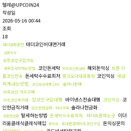
텔레@UPCOIN24
작성일
2026-05-16 00:44
조회
18
테더코인비대면거래
태더원화환전
검돈믹싱
모든코인구입가능
코인돈세탁
해외돈믹싱
트론 리
세무조사피하는방법
비트코인현금화
돈세탁수수료최저
코인믹싱
세금
플코인전송
중고오다대포통장
적게내는방법
솔라나판매
코인송금대행 24시
비트코인 카드구매
잡코인구입대행
바이낸스전송대행
코
코인믹싱
비트코인퀵거래
인현금직거래
솔라나현금화
금은돈현금화
테더거래
탈세하는방법
이더
돈세탁수수료최저
테더트론파는곳
검돈현금화
리움클레식클레식매입
돈믹싱문의
휴대폰결제비트코인구입
핑믹싱