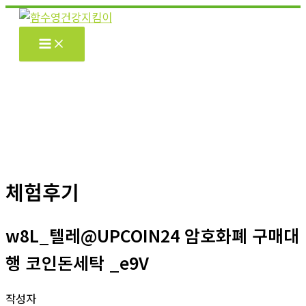
콘
텐
츠
로
건
너
뛰
기
체험후기
w8L_텔레@UPCOIN24 암호화폐 구매대
행 코인돈세탁 _e9V
작성자