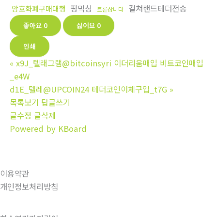
핑믹싱
컬쳐랜드테더전송
암호화폐구매대행
트론삽니다
좋아요
0
싫어요
0
인쇄
«
x9J_텔래그램@bitcoinsyri 이더리움매입 비트코인매입
_e4W
d1E_텔레@UPCOIN24 테더코인이체구입_t7G
»
목록보기
답글쓰기
글수정
글삭제
Powered by KBoard
이용약관
개인정보처리방침