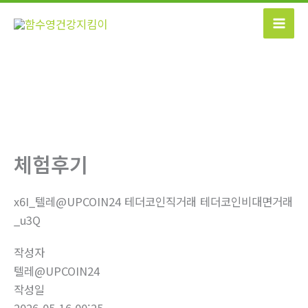
콘
텐
츠
로
건
너
뛰
기
체험후기
x6I_텔레@UPCOIN24 테더코인직거래 테더코인비대면거래
_u3Q
작성자
텔레@UPCOIN24
작성일