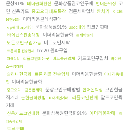
문상91%
문화상품권코인구매
코
테더원화환전
언더돈믹싱
인 신용카드
중고오다대포통장
검돈세탁업체
환치기
이더리
이더리움클레식판매
움현금화
문화상품권91%
잡코인판매
usdc매입
xrp판매 xrp매입
이더리움현금화
바이낸스전송대행
돈세탁문의
모든코인구입가능
비트코인세탁
trc20 원화구입
트론 리플 전송업체
카드코인구입처
리플코인파는곳
비트송금업체
바이낸
자금믹싱
스구입대행
이더리움현금화
솔라나현금화
트론 리플 전송업체
이더리움매
이더리움현금화
입
문상코인구매방법
코인현금
언더돈믹싱
중고오다
금은돈세탁
직거래
리플코인판매
알트코인퀵
돈현금화방법
테더개인거래
거래
문화상품권현금화91%
이더리움판매
신용카드코인대행
테
더송금업체
트론구매