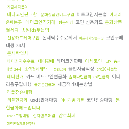
자금세탁문의
테더코인판매함
비트코인사는법
이더리
문화상품권비트구입
테더코인직거래
코인 신용카드
문화상품
움파는곳
핑돈믹싱
권세탁
빗썸fds푸는법
돈세탁수수료최저
코인구매
신용카드테더구입
아프리카tv돈믹싱
대행 24시
돈세탁업체
테더코인판매
이체코인
테더최저수수료
테더판매
코인 송금
불법자금믹싱
소액결제세탁
trc20사는법
대행 24시
리플현금화
테더판매
카드 비트코인현금화
이더
솔라나현금화 sol현금화
리움구입대행
세금적게내는방법
금은돈현금화
리플전송대행
usdt판매대행
코인전송대행
돈
리플현금화
이더리움 리플
현금화해드립니다
암호화폐
컬쳐랜드매입
usdc구입대행
핸드폰결제코인구매