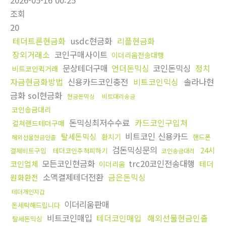
2026-05-16 00:25
조회
20
테더트론현금화
usdc현금화
리플현금화
장외거래소
코인구매사이트
이더리움전송대행
문상테더구매
언더돈믹싱
코인돈믹싱
정치
비트코인퀵거래
자금현금화방법
신용카드코인충전
비트코인믹싱
솔라나현
금화 sol현금화
현금돈믹싱
비트대리송금
코인송금대리
돈믹싱최저수수료
카드코인구입처
컬쳐랜드테더구매
비트코인 신용카드
탈세돈믹싱
환치기
핸드폰
해외선물현금인출
검돈믹싱문의
24시
결제비트구입
테더코인추척피하기
코인송금대리
모든코인현금화
trc20코인전송대행
코인업체
테더
이더리움
소액결제테더전환
금은돈믹싱
원화환전
테더개인지갑
이더리움판매
돈세탁해드립니다
비트코인매입
테더코인매입
해외선물현금인출
탈세돈믹싱