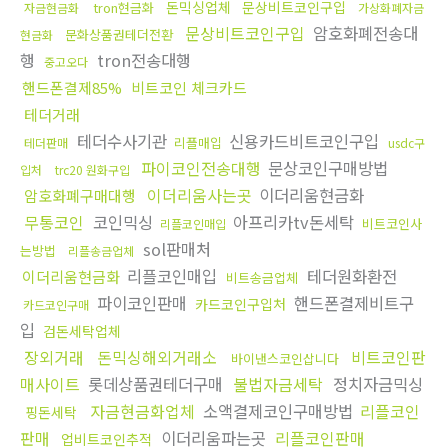
돈믹싱업체
문상비트코인구입
tron현금화
자금현금화
가상화폐자금
문상비트코인구입
암호화폐전송대
문화상품권테더전환
현금화
행
tron전송대행
중고오다
핸드폰결제85%
비트코인 체크카드
테더거래
테더수사기관
신용카드비트코인구입
리플매입
테더판매
usdc구
파이코인전송대행
문상코인구매방법
입처
trc20 원화구입
이더리움사는곳
이더리움현금화
암호화폐구매대행
무통코인
코인믹싱
아프리카tv돈세탁
비트코인사
리플코인매입
sol판매처
는방법
리플송금업체
리플코인매입
테더원화환전
이더리움현금화
비트송금업체
파이코인판매
핸드폰결제비트구
카드코인구입처
카드코인구매
입
검돈세탁업체
장외거래
돈믹싱해외거래소
비트코인판
바이낸스코인삽니다
매사이트
롯데상품권테더구매
불법자금세탁
정치자금믹싱
자금현금화업체
소액결제코인구매방법
리플코인
핑돈세탁
판매
이더리움파는곳
리플코인판매
업비트코인추적