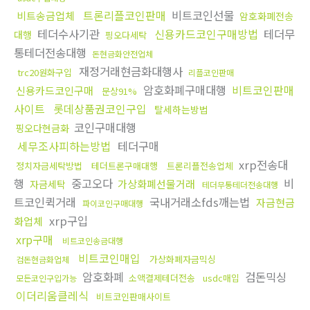
트론리플코인판매
비트코인선물
비트송금업체
암호화폐전송
테더수사기관
신용카드코인구매방법
테더무
대행
핑오다세탁
통테더전송대행
돈현금화안전업체
재정거래현금화대행사
trc20원화구입
리플코인판매
암호화폐구매대행
비트코인판매
신용카드코인구매
문상91%
사이트
롯데상품권코인구입
탈세하는방법
코인구매대행
핑오다현금화
세무조사피하는방법
테더구매
xrp전송대
정치자금세탁방법
테더트론구매대행
트론리플전송업체
행
중고오다
비
가상화폐선물거래
자금세탁
테더무통테더전송대행
트코인퀵거래
국내거래소fds깨는법
자금현금
파이코인구매대행
xrp구입
화업체
xrp구매
비트코인송금대행
비트코인매입
가상화폐자금믹싱
검돈현금화업체
암호화폐
검돈믹싱
소액결제테더전송
usdc매입
모든코인구입가능
이더리움클레식
비트코인판매사이트