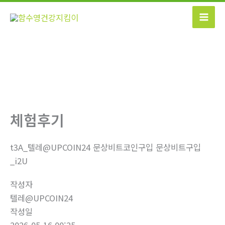
콘
텐
츠
로
건
너
뛰
기
체험후기
t3A_텔레@UPCOIN24 문상비트코인구입 문상비트구입
_i2U
작성자
텔레@UPCOIN24
작성일