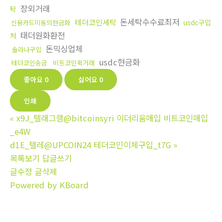
장외거래
탁
돈세탁수수료최저
테더코인세탁
usdc구입
신용카드미동의현금화
태더원화환전
처
돈믹싱업체
솔라나구입
usdc현금화
테더코인송금
비트코인퀵거래
좋아요
0
싫어요
0
인쇄
«
x9J_텔래그램@bitcoinsyri 이더리움매입 비트코인매입
_e4W
d1E_텔레@UPCOIN24 테더코인이체구입_t7G
»
목록보기
답글쓰기
글수정
글삭제
Powered by KBoard