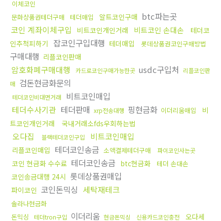
이체코인
btc파는곳
알트코인구매
문화상품권테더구매
테더매입
코인 계좌이체구입
비트코인 손대손
비트코인개인거래
테더코
잡코인구입대행
인추척피하기
테더매입
롯데상품권코인구매방법
구매대행
리플코인판매
암호화폐구매대행
usdc구입처
카드로코인구매가능한곳
리플코인판
검돈현금화문의
매
비트코인매입
테더코인비대면거래
테더수사기관
테더판매
핑현금화
비
이더리움매입
xrp전송대행
트코인개인거래
국내거래소fds우회하는법
오다집
비트코인매입
블랙테더코인구입
테더코인송금
리플코인매입
소액결제테더구매
파이코인사는곳
테더코인송금
코인 현금화 수수료
btc현금화
테더 손대손
롯데상품권매입
코인송금대행 24시
코인돈믹싱
세탁재테크
파이코인
솔라나현금화
이더리움
오다세
돈믹싱
테더tron구입
현금돈믹싱
신용카드코인충전