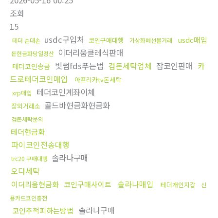
2026-05-16 00:25
조회
15
usdc구입처
usdc매입
코인구매대행
테더 손대손
가상화폐선물거래
이더리움클레식판매
돈현금화당일정산
빗썸fds푸는법
검돈세탁업체
잡코인판매
카
테더코인송금
드로테더코인매입
아프리카tv돈세탁
테더코인계좌이체
xrp매입
골드바현금화현금화
장외거래소
검돈세탁문의
테더현금화
파이코인전송대행
솔라나구매
trc20 구매대행
오다세탁
솔라나매입
이더리움현금화
코인구매사이트
테더개인지갑
신
용카드코인충전
솔라나구매
코인추적피하는방법