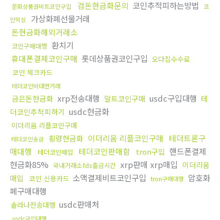
검돈현금화문의
코인추적피하는방법
문화상품권비트코인구입
코
가상화폐선물거래
인믹싱
돈현금화해외거래소
환치기
코인구매대행
휴대폰결제코인구매
롯데상품권코인구입
오다집수수료
코인 체크카드
테더코인비대면거래
xrp전송대행
usdc구입대행
금은돈현금화
알트코인구매
테
usdc현금화
더코인추척피하기
이더리움 리플코인구매
이더리움 리플코인구매
테더트론구
횡령현금화
테더코인송금
매대행
테더코인판매함
핸드폰결제
tron구입
테더코인매입
현금화85%
xrp판매 xrp매입
이더리움
국내거래소fds출금시간
소액결제비트코인구입
암호화
매입
코인 신용카드
tron구매대행
폐구매대행
usdc판매처
솔라나전송대행
usdc구입대행