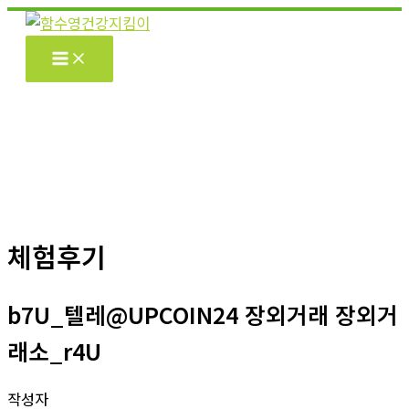
콘
텐
츠
로
건
너
뛰
기
체험후기
b7U_텔레@UPCOIN24 장외거래 장외거
래소_r4U
작성자