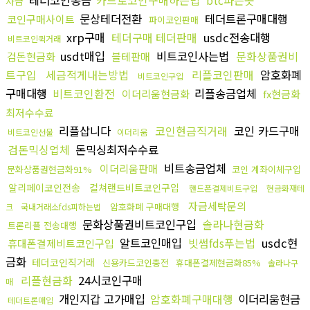
테더코인송금
카드로코인구매하는법
btc파는곳
자금
문상테더전환
테더트론구매대행
코인구매사이트
파이코인판매
xrp구매
테더구매 테더판매
usdc전송대행
비트코인퀵거래
usdt매입
비트코인사는법
문화상품권비
검돈현금화
블테판매
트구입
세금적게내는방법
리플코인판매
암호화폐
비트코인구입
구매대행
비트코인환전
리플송금업체
이더리움현금화
fx현금화
최저수수료
리플삽니다
코인현금직거래
코인 카드구매
비트코인선물
이더리움
검돈믹싱업체
돈믹싱최저수수료
비트송금업체
이더리움판매
문화상품권현금화91%
코인 계좌이체구입
알리페이코인전송
컬쳐랜드비트코인구입
핸드폰결제비트구입
현금화재테
자금세탁문의
암호화폐 구매대행
크
국내거래소fds피하는법
문화상품권비트코인구입
솔라나현금화
트론리플 전송대행
알트코인매입
빗썸fds푸는법
usdc현
휴대폰결제비트코인구입
금화
테더코인직거래
신용카드코인충전
휴대폰결제현금화85%
솔라나구
리플현금화
24시코인구매
매
개인지갑 고가매입
암호화폐구매대행
이더리움현금
테더트론매입