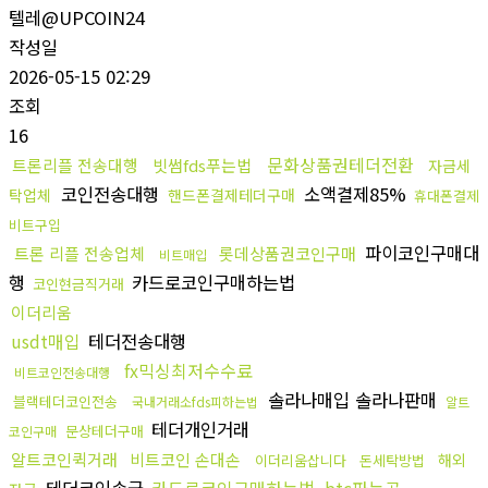
텔레@UPCOIN24
작성일
2026-05-15 02:29
조회
16
문화상품권테더전환
트론리플 전송대행
빗썸fds푸는법
자금세
코인전송대행
소액결제85%
탁업체
핸드폰결제테더구매
휴대폰결제
비트구입
파이코인구매대
트론 리플 전송업체
롯데상품권코인구매
비트매입
행
카드로코인구매하는법
코인현금직거래
이더리움
usdt매입
테더전송대행
fx믹싱최저수수료
비트코인전송대행
솔라나매입 솔라나판매
블랙테더코인전송
국내거래소fds피하는법
알트
테더개인거래
문상테더구매
코인구매
알트코인퀵거래
비트코인 손대손
해외
이더리움삽니다
돈세탁방법