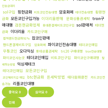
인송금대리
sol구입
핑현금화
암호화폐
횡령현
비트코인전송대행
테더전송대행
모든코인구입가능
이더리움판매
tron구
금화
문화상품권세탁
매대행
검돈현금화업체
sol판매처
테더현
휴대폰결제비트코인구입
이더리움
카드코인구매
금화
잡코인판매
컬쳐랜드현금화91%
파이코인전송대행
핸드폰결제비트구입
테더코인매입
암호화폐
무통코인
오다믹싱
롯데상품권세탁
trc20 구매대행
tron전송대행
테더코인매입
비트코인구입
파이코인사는곳
파이코인구매대행
탈
믹싱재테크
세하는방법
모든코인구입
테더코인매입
btc현금화
돈세탁방법
태더원화환전
카드코인전
코인해외지갑 매입
리플코인대행
송가능
좋아요
0
싫어요
0
인쇄