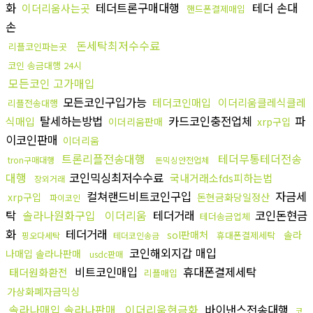
화
테더트론구매대행
테더 손대
이더리움사는곳
핸드폰결제매입
손
돈세탁최저수수료
리플코인파는곳
코인 송금대행 24시
모든코인 고가매입
모든코인구입가능
테더코인매입
이더리움클레식클레
리플전송대행
탈세하는방법
카드코인충전업체
파
식매입
이더리움판매
xrp구입
이코인판매
이더리움
트론리플전송대행
테더무통테더전송
tron구매대행
돈믹싱안전업체
대행
코인믹싱최저수수료
국내거래소fds피하는법
장외거래
컬쳐랜드비트코인구입
자금세
xrp구입
돈현금화당일정산
파이코인
탁
솔라나원화구입
이더리움
테더거래
코인돈현금
테더송금업체
화
테더거래
sol판매처
솔라
휴대폰결제세탁
핑오다세탁
테더코인송금
코인해외지갑 매입
나매입 솔라나판매
usdc판매
비트코인매입
휴대폰결제세탁
태더원화환전
리플매입
가상화폐자금믹싱
솔라나매입 솔라나판매
이더리움현금화
바이낸스전송대행
코