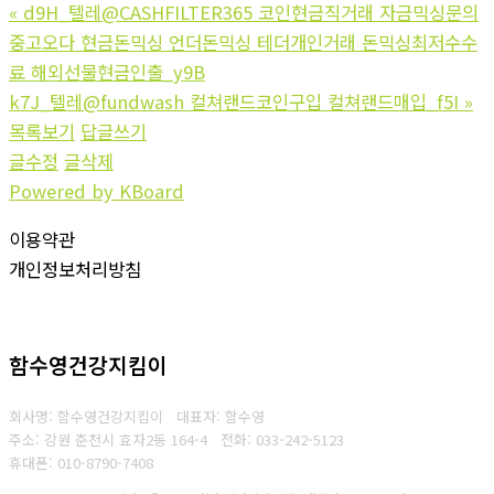
«
d9H_텔레@CASHFILTER365 코인현금직거래 자금믹싱문의
중고오다 현금돈믹싱 언더돈믹싱 테더개인거래 돈믹싱최저수수
료 해외선물현금인출_y9B
k7J_텔레@fundwash 컬쳐랜드코인구입 컬쳐랜드매입_f5I
»
목록보기
답글쓰기
글수정
글삭제
Powered by KBoard
이용약관
개인정보처리방침
함수영건강지킴이
회사명: 함수영건강지킴이 대표자: 함수영
주소: 강원 춘천시 효자2동 164-4
전화: 033-242-5123
휴대폰: 010-8790-7408