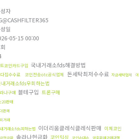
작성자
G@CASHFILTER365
작성일
026-05-15 00:00
조회
4
국내거래소fds해결방법
트코인카드구입
돈세탁최저수수료
오다집수수료
코인전송otc공식업체
자금세탁업체
이
국내거래소fds우회하는법
블테구입
트론구매
라나구매
rc20판매
더판매
외거래
이더리움클레식클레식판매
이체코인
내거래소fds피하는법
솔라나현금화
코인믹싱
금현금화
코인손대손
암호화폐구매대행