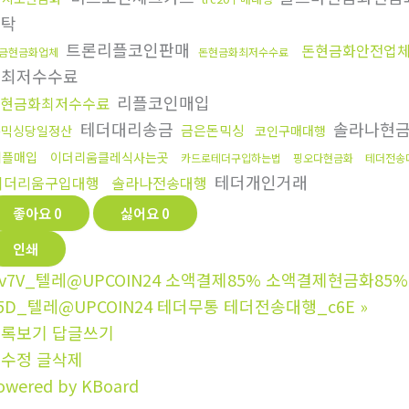
세탁
트론리플코인판매
돈현금화안전업
금현금화업체
돈현금화최저수수료
싱최저수수료
리플코인매입
fx현금화최저수수료
테더대리송금
솔라나현
금은돈믹싱
돈믹싱당일정산
코인구매대행
리플매입
이더리움클레식사는곳
카드로테더구입하는법
핑오다현금화
테더전송
테더개인거래
이더리움구입대행
솔라나전송대행
좋아요
0
싫어요
0
인쇄
v7V_텔레@UPCOIN24 소액결제85% 소액결제현금화85%
5D_텔레@UPCOIN24 테더무통 테더전송대행_c6E
»
목록보기
답글쓰기
글수정
글삭제
owered by KBoard