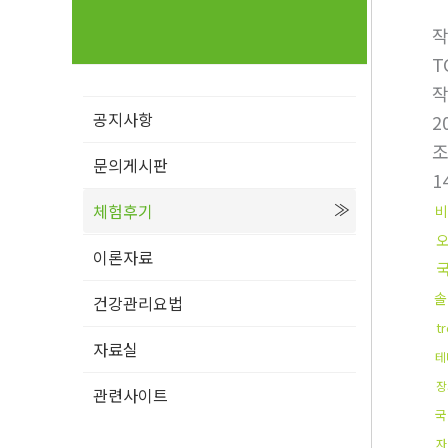
T
공지사항
2
문의게시판
1
체험후기
비
이론자료
솔
건강관리요법
t
자료실
테
장
관련사이트
국
자