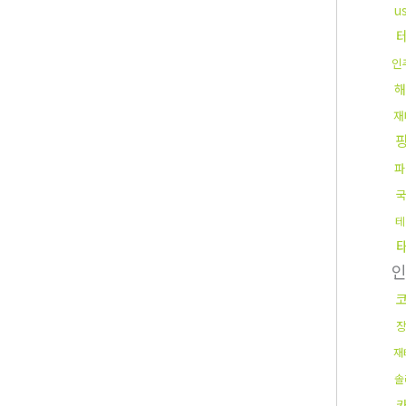
u
인
해
재
파
국
테
재
솔