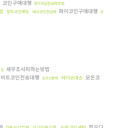
코인구매대행
정치자금현금화방법
파이코인구매대행
법
알트코인매입
테더코인현금화
코
세무조사피하는방법
믹싱
비트코인전송대행
모든코
테더손대손
잡코인판매
화
핑오다
비트코인세탁
검돈믹싱업체
이더리움리플