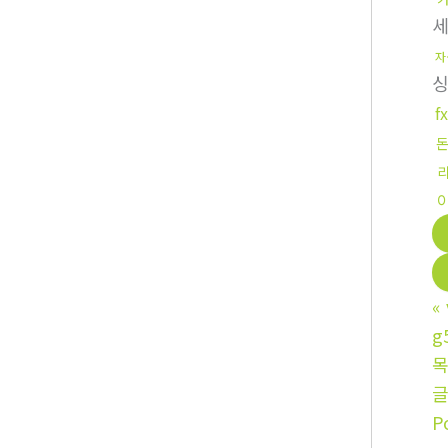
자
«
g
P