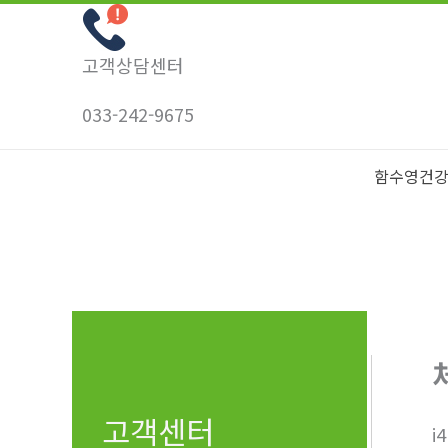
콘
텐
고객상담센터
츠
로
033-242-9675
건
너
함수영건
뛰
기
고객센터
i