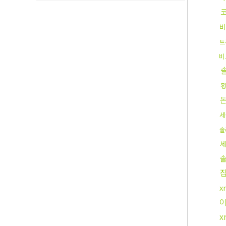
비
트
비
세
솔
x
x