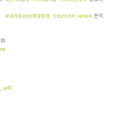
돈믹
체
국내거래소fds해결업체
빗썸코인추적
테더판매
금화
대행
_u4C