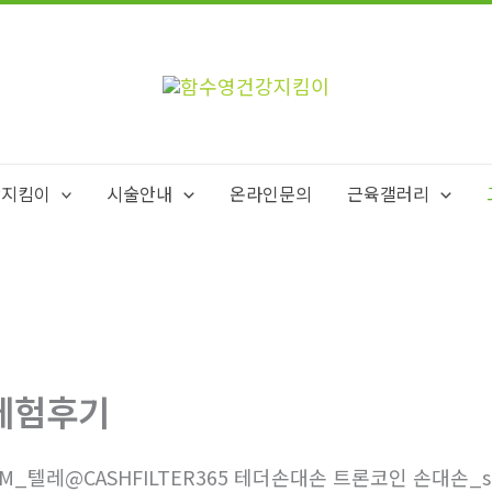
강지킴이
시술안내
온라인문의
근육갤러리
체험후기
4M_텔레@CASHFILTER365 테더손대손 트론코인 손대손_s