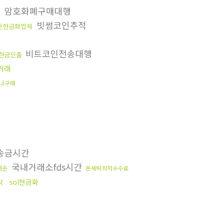
암호화폐구매대행
빗썸코인추적
돈현금화업체
비트코인전송대행
현금인출
거래
나구매
송금시간
국내거래소fds시간
대손
돈세탁최저수수료
sol현금화
탁