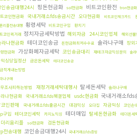
핑돈현금화
비트코인환전
코인송금대행24시
sol현금화
tron현금화
국내거래소fds송금시간
오다현금화
트코인현금화
비트코인체크카드
횡령세탁
비트코인구입
환치기
론리플전송대행
정치자금세탁방법
해외자금
24시코인업체
트코인퀵거래
해외선물
테더코인송금
솔라나구매
솔라나현금화
장외
돈현금화최저수수료
가상화폐자금세탁
코인송금대리
횡령현금화
재테크자금믹싱문의
솔라
돈믹싱당일정산
금은돈세탁
테더코인송금
금적게내는방법
라나구매
탈세돈세탁
재정거래세탁대행사
세무조사피하는방법
솔라나구매
국내거래소fds
usdc현금화
솔라나현금화
국내거래소fds해결업체
잡코인판매
자금믹싱
국내거래소fds출금시간
대검믹싱
오다집
코인손
테더매입
탈세돈현금화
rp구입
테더코인세탁
카지노믹싱
테더돈세
이더리움리플
검돈현금화
sol현금화
코인송금대행24시
rp전송대행
국내거래소fds증빙