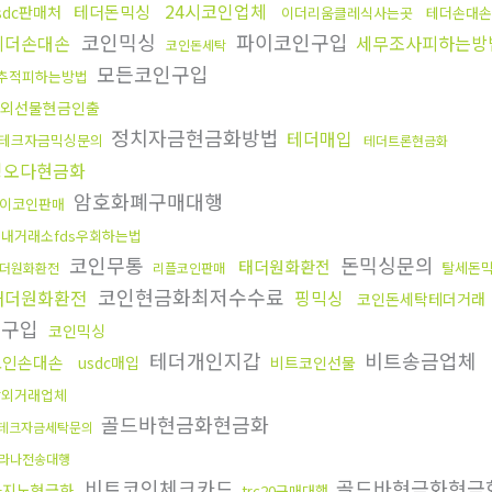
24시코인업체
테더돈믹싱
sdc판매처
이더리움클레식사는곳
테더손대손
코인믹싱
파이코인구입
테더손대손
세무조사피하는방
코인돈세탁
모든코인구입
추적피하는방법
외선물현금인출
정치자금현금화방법
테더매입
테크자금믹싱문의
테더트론현금화
핑오다현금화
암호화폐구매대행
이코인판매
내거래소fds우회하는법
코인무통
돈믹싱문의
태더원화환전
탈세돈
더원화환전
리플코인판매
코인현금화최저수수료
태더원화환전
핑믹싱
코인돈세탁테더거래
인구입
코인믹싱
테더개인지갑
비트송금업체
코인손대손
usdc매입
비트코인선물
장외거래업체
골드바현금화현금화
테크자금세탁문의
라나전송대행
비트코인체크카드
골드바현금화현금
카지노현금화
trc20구매대행