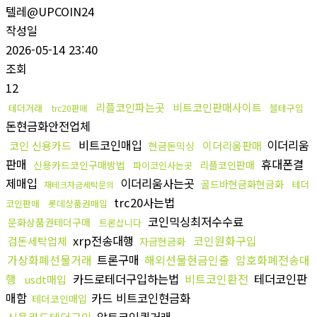
텔레@UPCOIN24
작성일
2026-05-14 23:40
조회
12
리플코인파는곳
비트코인판매사이트
테더거래
블테구입
trc20판매
돈현금화안전업체
비트코인매입
이더리움
코인 신용카드
이더리움판매
현금돈믹싱
판매
휴대폰결
신용카드코인구매방법
리플코인판매
파이코인사는곳
제매입
이더리움사는곳
골드바현금화현금화
테더
재테크자금세탁문의
trc20사는법
코인판매
롯데상품권매입
코인믹싱최저수수료
문화상품권테더구매
트론삽니다
xrp전송대행
코인원화구입
검돈세탁업체
자금현금화
가상화폐선물거래
트론구매
해외선물현금인출
암호화폐전송대
행
카드로테더구입하는법
비트코인환전
테더코인판
usdt매입
매함
카드 비트코인현금화
테더코인매입