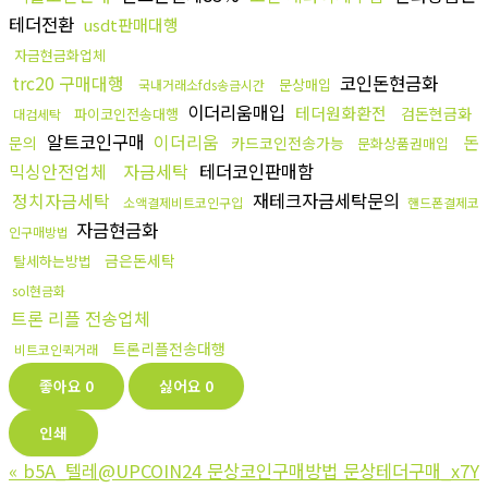
테더전환
usdt판매대행
자금현금화업체
trc20 구매대행
코인돈현금화
문상매입
국내거래소fds송금시간
이더리움매입
테더원화환전
검돈현금화
파이코인전송대행
대검세탁
알트코인구매
이더리움
돈
문의
카드코인전송가능
문화상품권매입
믹싱안전업체
자금세탁
테더코인판매함
정치자금세탁
재테크자금세탁문의
소액결제비트코인구입
핸드폰결제코
자금현금화
인구매방법
금은돈세탁
탈세하는방법
sol현금화
트론 리플 전송업체
트론리플전송대행
비트코인퀵거래
좋아요
0
싫어요
0
인쇄
«
b5A_텔레@UPCOIN24 문상코인구매방법 문상테더구매_x7Y