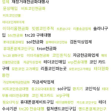
업체
재정거래현금화대행사
문상매입
비트코인현금화
비트코인선물
테더코인계좌이체
이더리움현금화
빗썸코인추적
솔라나구
리플송금업체
트론삽니다
입
trc20 구매대행
btc현금화
sol현금화
검돈믹싱업체
롯데상품권매입
블랙테더코인전송
tron현금화
휴대폰결제코인구입
코인돈믹싱
자금현금화업체
이더리움현금화
trc20 원화구입
해외
테더코인매입
코인 카드
xrp전송대행
선물현금인출
자금믹싱업체
구매
리플코인파는곳
테더원화
모든코인 고가매입
모든코인고가매입
환전
자금세탁업체
가상화폐자금현금화
sol구입
코인믹싱
환치기
비트코인송금대행
테더
중고오다대포통장
xrp구매
코인 체크카드
무통 테더전송대행
휴대폰결제비트구입
테더
핑오다믹싱
테더원화환전
카드로 코인구입
수사기관
trc20 전송대행
컬쳐랜드코인구입
핸드폰결제코인구