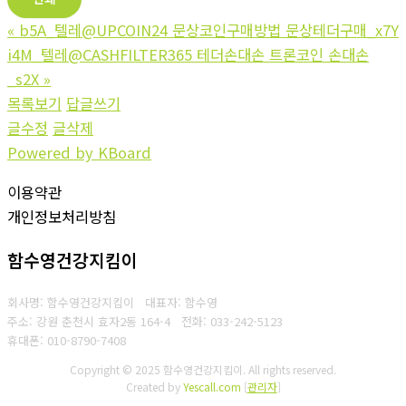
«
b5A_텔레@UPCOIN24 문상코인구매방법 문상테더구매_x7Y
i4M_텔레@CASHFILTER365 테더손대손 트론코인 손대손
_s2X
»
목록보기
답글쓰기
글수정
글삭제
Powered by KBoard
이용약관
개인정보처리방침
함수영건강지킴이
회사명: 함수영건강지킴이 대표자: 함수영
주소: 강원 춘천시 효자2동 164-4
전화: 033-242-5123
휴대폰: 010-8790-7408
Copyright © 2025 함수영건강지킴이. All rights reserved.
Created by
Yescall.com
[
관리자
]