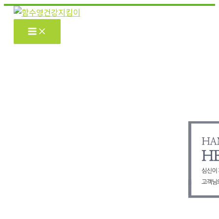
콘
텐
츠
로
건
너
뛰
기