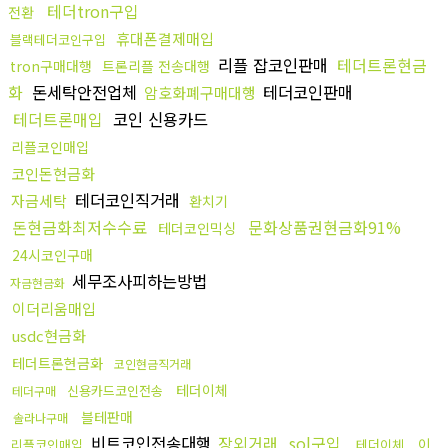
테더tron구입
전환
휴대폰결제매입
블랙테더코인구입
리플 잡코인판매
테더트론현금
tron구매대행
트론리플 전송대행
화
돈세탁안전업체
테더코인판매
암호화폐구매대행
테더트론매입
코인 신용카드
리플코인매입
코인돈현금화
테더코인직거래
자금세탁
환치기
돈현금화최저수수료
문화상품권현금화91%
테더코인믹싱
24시코인구매
세무조사피하는방법
자금현금화
이더리움매입
usdc현금화
테더트론현금화
코인현금직거래
테더이체
신용카드코인전송
테더구매
블테판매
솔라나구매
비트코인전송대행
장외거래
sol구입
이
리플코인매입
테더이체