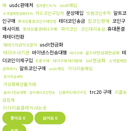
usdc판매처
매
usdt매입
컬쳐랜드91%
문상매입
알트코
카드코인구입처
빗썸코인추적
소액결제현금화85%
인구매
테더코인송금
잡코인판매
코인구
롯데상품권코인구매방법
매사이트
휴대폰결
파이코인
코인대리송금
롯데상품권테더구매
제테더전환
usdt현금화
재테크자금믹싱문의
테더수사기관
바이낸스전송대행
테
골드바현금화현금화
테더구매
더코인이체구입
sol현금화
트론구매
테더구매 테더판매
소액결제현
알트코인구매
이더리움매입
금화85%
usdc매입
정치자금세탁
가상화폐선물거래
trc20 구매
리플송
신용카드테더구입
솔라나전송대행
알리페이코인전송
금업체
이더리움클레식사는곳
좋아요
0
싫어요
0
인쇄