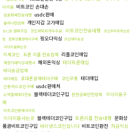
비트코인 손대손
더리움
usdc판매
암호화폐전송대행
개인지갑 고가매입
솔라나현금화
비트코인전송대행
trc20 원화구입
코인세탁최저수수료
코인추적피하는방
핑오다믹싱
법
문화상품권테더구매
코인대리송금
이더리움파는곳
리플코인매입
이체코인
트론 리플 전송업체
해외돈믹싱
테더트론매입
재정거래믹싱대행사
테더송금업체
테더매입
휴대폰결제테더구매
코인무통
테더매입
usdc판매처
신용카드코인구매
블랙테더코인구입
이더리움구
돈현금화안전업체
소액결제테더전송
매
비트코인판매사이트
이더리움사는곳
블랙테더코인구입
트론리플 전송대행
문화상
품권비트코인구입
바이낸스코인삽니다
비트코인환전
자금믹싱