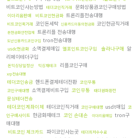
비트코인사는방법
문화상품권코인구매방법
테더코인직거래
트론리플전송대행
이더리움판매
비트코인현금화
코인돈세탁
코인현금직거래
비트코인퀵거래
신용카드미동의현금화
트론리플 전송대행
돈현금화안전업체
tron전송대행
도난신용카드코인구입
소액결제매입
솔라나구매
알
엘포인트코인구입
usdc현금화
리페이테더구입
리플코인구매
돈믹싱당일정산
믹싱재테크
xrp전송대행
핸드폰결제테더전환
테더코인송금
코인무통
소액결제비트구입
코인무통
코인구매대행
태더원화환전
문상테더전송
테더코인계좌이체
테더코인직거래
usdt매입
코
코인구매대행
현금화재테크
코인 손대손
tron구
인구매사이트
이더리움매입
매대행
파이코인사는곳
비트코인 체크카드
테더최저수수료