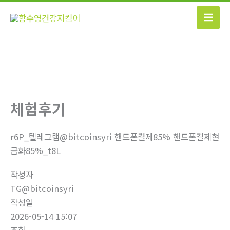
콘
텐
츠
로
건
너
뛰
기
체험후기
r6P_텔레그램@bitcoinsyri 핸드폰결제85% 핸드폰결제현
금화85%_t8L
작성자
TG@bitcoinsyri
작성일
2026-05-14 15:07