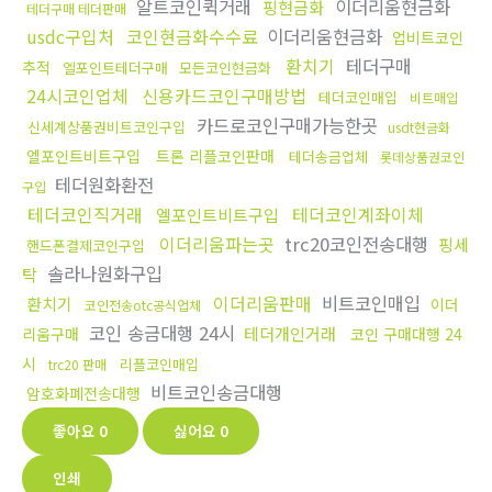
알트코인퀵거래
이더리움현금화
핑현금화
테더구매 테더판매
usdc구입처
코인현금화수수료
이더리움현금화
업비트코인
환치기
테더구매
추적
엘포인트테더구매
모든코인현금화
24시코인업체
신용카드코인구매방법
테더코인매입
비트매입
카드로코인구매가능한곳
신세계상품권비트코인구입
usdt현금화
엘포인트비트구입
트론 리플코인판매
테더송금업체
롯데상품권코인
테더원화환전
구입
테더코인직거래
테더코인계좌이체
엘포인트비트구입
이더리움파는곳
trc20코인전송대행
핑세
핸드폰결제코인구입
솔라나원화구입
탁
이더리움판매
비트코인매입
환치기
이더
코인전송otc공식업체
코인 송금대행 24시
테더개인거래
리움구매
코인 구매대행 24
시
리플코인매입
trc20 판매
비트코인송금대행
암호화폐전송대행
좋아요
0
싫어요
0
인쇄