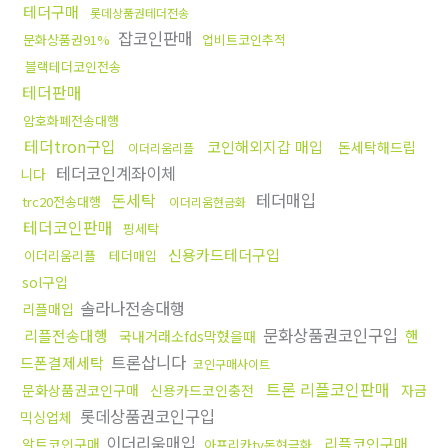
테더구매
롯데상품권테더전송
잡코인판매
문화상품권91%
업비트코인추적
블랙테더코인전송
테더판매
암호화폐전송대행
테더tron구입
코인해외지갑 매입
돈세탁해드립
이더리움리플
테더코인계좌이체
니다
돈세탁
테더매입
trc20전송대행
이더리움현금화
테더코인판매
핑세탁
신용카드테더구입
이더리움리플
테더매입
sol구입
솔라나전송대행
리플매입
문화상품권코인구입
리플전송대행
핸
국내거래소fds막혔을때
트론삽니다
드폰결제세탁
코인구매사이트
트론 리플코인판매
문화상품권코인구매
신용카드코인충전
자금
롯데상품권코인구입
믹싱업체
이더리움매입
리플코인구매
알트코인구매
아프리카tv돈현금화