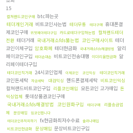
조회
15
btc파는곳
컬쳐랜드코인구매
테더개인거래
비트코인사는법
휴대폰결
테더무통
테더구매
제코인구매
컬쳐랜드테더
카드로테더구입하는법
위쳇페이테더구입
테더거래
국내거래소fds뚫는법
코인구매사이트
테더
전환
코인이체구입
암호화폐
테더현금화
알리
국내거래소fds해결방법
페이코인구입
비트코인전송대행
알
이더리움현금화
테더손대손
리페이테더구입
24시코인업체
테더코인직거래
테더코인직거래
이체코인
코인믹싱
코인돈세탁
핸드폰결제세탁
비트코인믹싱
대검믹싱
자금세탁
컬쳐랜드비트코인구입
모든코인 고가매입
리플코인매입
돈
롯데상품권코인구매
믹싱업체
국내거래소fds해결방법
코인원화구입
리플송금업
테더구매
체
문상매입
밈코인팝니다
fx현금화최저수수료
테더코인추척피하기
솔라나매입
문상비트코인구입
문상매입
비트코인현금화