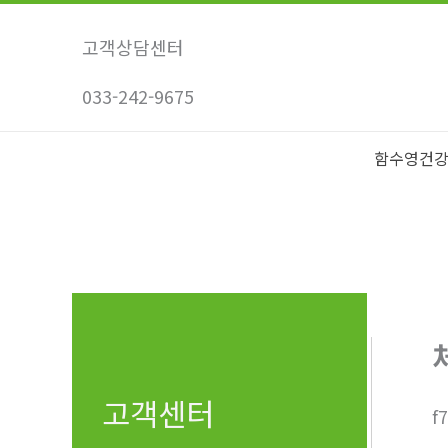
콘
텐
고객상담센터
츠
033-242-9675
로
건
너
함수영건
뛰
기
고객센터
f