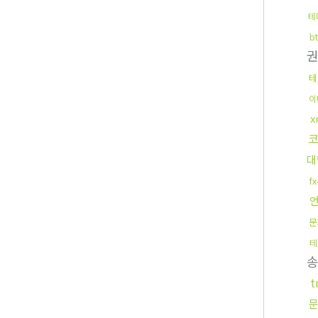
테
b
테
이
x
대
f
문
테
t
문