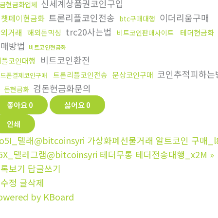
신세계상품권코인구입
금현금화업체
트론리플코인전송
이더리움구매
위챗페이현금화
btc구매대행
trc20사는법
장외거래
해외돈믹싱
테더현금화
비트코인판매사이트
구매방법
비트코인현금화
비트코인환전
리플코인대행
코인추적피하는
트론리플코인전송
문상코인구매
핸드폰결제코인구매
검돈현금화문의
돈현금화
좋아요
0
싫어요
0
인쇄
o5I_텔래@bitcoinsyri 가상화폐선물거래 알트코인 구매_l
5X_텔레그램@bitcoinsyri 테더무통 테더전송대행_x2M
»
목록보기
답글쓰기
글수정
글삭제
owered by KBoard