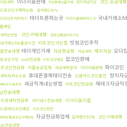
이더리움판매
코인 송금대행
테더돈세탁
정치자금믹싱
가상화폐선물거래
드로코인구매하는법
컬쳐랜드91%
테더트론파는곳
국내거래소f
더코인추척피하기
이더리움메타마스크
플매입
코인구매대행
탈세하는방법
문화상품권비트구입
빗썸코인추적
비트코인사는법
내거래소fds출금시간
테더개인거래
오다
자금현금화
해외자금
리플전송대행
자금세탁
잡코인판매
든코인구입
usdt현금화
비트코인매입
파이코인
모든코인현금화
리플송금업체
자금세탁문의
이더리움판매
휴대폰결제테더전송
정치자
신용카드코인충전
돈세탁최저수수료
세금적게내는방법
재테크자금믹
비트코인현금화
세탁수수료최저
rp전송대행
이더리움리플
골드바세탁현금화
바이낸스전송대행
드로테더코인매입
비트코인환전
자금현금화업체
코인구매대행
컬쳐랜드91%
세계상품권코인구매방법
sdc전송대행