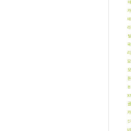
카
테
리
국
모
돈
x
카
신
u