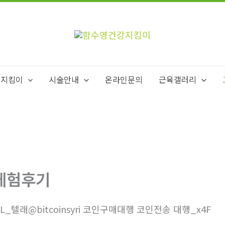
강지킴이
시술안내
온라인문의
근육갤러리
체험후기
7L_텔래@bitcoinsyri 코인구매대행 코인전송 대행_x4F