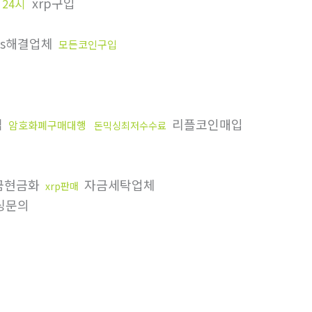
xrp구입
 24시
ds해결업체
모든코인구입
집
리플코인매입
암호화폐구매대행
돈믹싱최저수수료
금현금화
자금세탁업체
xrp판매
싱문의