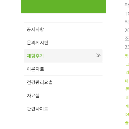
T
공지사항
2
문의게시판
2
체험후기
빗
코
이론자료
테
건강관리요법
자료실
세
관련사이트
b
솔