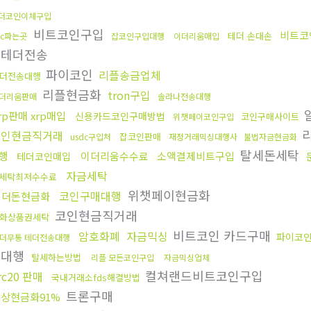
더코인이체구입
비트코인구입
비트코
테더 손대손
tc파는곳
잡코인구입대행
이더리움매입
권테더전송
파이코인
리플송금업체
더전송대행
리플현금화
tron구입
더리움판매
솔라나전송대행
rp판매 xrp매입
신용카드코인구매방법
코인구매사이트
위챗페이코인구입
코인현금직거래
잡코인판매
usdc구입처
재정거래믹싱대행사
불법자금현금화
탈세돈세탁
행
이더리움수수료
소액결제비트구입
테더코인매입
자금세탁
x세탁최저수수료
위챗페이현금화
코인구매대행
언더돈현금화
코인현금직거래
화상품권세탁
비트코인 카드구매
암호화폐
자금믹싱
파이코
더무통 테더전송대행
송대행
탈세하는방법
리플 모든코인구입
자금믹싱업체
컬쳐랜드비트코인구입
rc20 판매
국내거래소fds해결방법
트론구매
상현금화91%