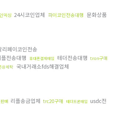
24시코인업체
문화상품
파이코인전송대행
인믹싱
알리페이코인전송
리플전송대행
테더전송대행
tron구매
휴대폰결제매입
국내거래소fds해결업체
문상세탁
리플송금업체
usdc전
trc20구매
인판매
테더트론매입