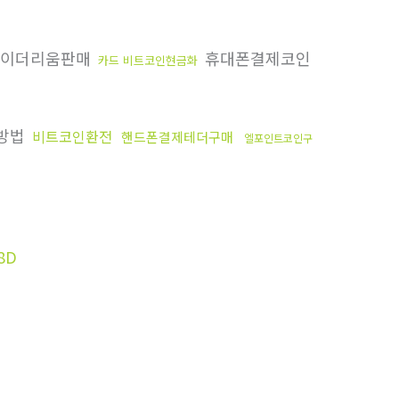
이더리움판매
휴대폰결제코인
카드 비트코인현금화
방법
비트코인환전
핸드폰결제테더구매
엘포인트코인구
8D