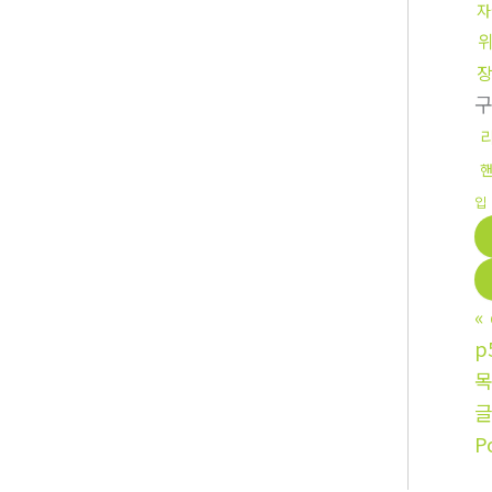
자
입
«
p
P