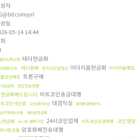
작성자
G@bitcoinsyri
작성일
026-05-14 14:44
조회
3
테더현금화
썸fds푸는법
이더리움현금화
테더판매
이더리움매입
돈믹싱당일정산
인원화구입
트론구매
리플코인매입
더현금화
코인전송대행
비트코인송금대행
돈현금화해드립니다
대검믹싱
비트코인사는법
코인대리송금
휴대폰결제85%
금적게내는방법
해외돈현금화
24시코인업체
코인현금
tc현금화
비트코인송금대행
trc20 원화구입
암호화폐전송대행
라나현금화