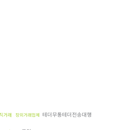
테더무통테더전송대행
직거래
장외거래업체