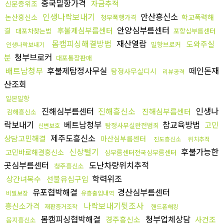
중국밀항가격
자금추적
신분증위조
인생나락보내기
안산흥신소
논산흥신소
학교폭력해
청부폭행가격
안양심부름센터
후불제심부름센터
결
대포차찾는법
포항심부름센터
몸캠피싱해결방법
재산열람
도와주실
밀항브로커
인생나락보내기
청부브로커
분
대포통장판매
배트남청부
후불제탐정사무실
떼인돈재
탐정사무실디시
리뷰공격
산조회
일본밀항
진해심부름센터
진해흥신소
인생나
진해심부름센터
김해흥신소
락보내기
베트남청부
참교육방법
고민
탐정사무실완전범죄
신변보호
제주도흥신소
상담고민해결
마산심부름센터
진도흥신소
위치추적
신상털기
후불가능한
고민바로해결흥신소
심부름센터전국심부름센터
곳심부름센터
도난차량위치추적
청주흥신소
학력위조
상간녀복수
선불유심구입
유포협박해결
경산심부름센터
비밀보장
유흥출입내역
나락보내기뒷조사
흥신소가격
재판증거조작
핸드폰해킹
몸캠피싱협박해결
청부업체상담
경주흥신소
사건조
음지흥신소