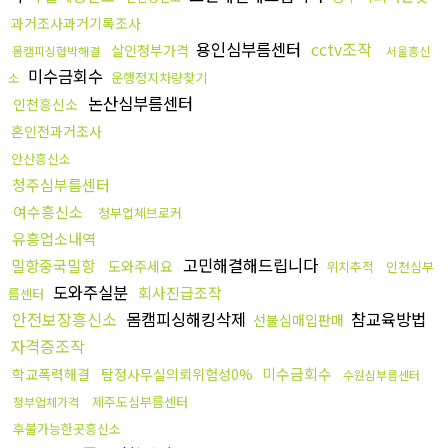
과거조사과거기록조사
용인심부름센터
cctv조작
살인청부가격
몸캠피싱협박해결
서울흥신
미수금회수
운행정지차량찾기
소
논산심부름센터
인천흥신소
혼인전과거조사
안산흥신소
청주심부름센터
여수흥신소
청부업체브로커
유흥업소내역
고민해결해드립니다
밀항중국밀항
도와주세요
위치추적
인천심부
도와주실분
회사진급조작
름센터
안전보장흥신소
몸캠피싱해킹삭제
참교육방법
선불심매입판매
자격증조작
미수금회수
학교폭력해결
탐정사무실의뢰위험성0%
수원심부름센터
제주도심부름센터
청부업체가격
후불가능한곳흥신소