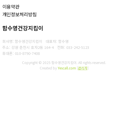
이용약관
개인정보처리방침
함수영건강지킴이
회사명: 함수영건강지킴이 대표자: 함수영
주소: 강원 춘천시 효자2동 164-4
전화: 033-242-5123
휴대폰: 010-8790-7408
Copyright © 2025 함수영건강지킴이. All rights reserved.
Created by
Yescall.com
[
관리자
]