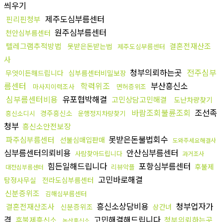
씌우기
제주도심부름센터
핀리핀청부
원주심부름센터
천안심부름센터
텔레그램추적방법
결혼전재산조
못받은돈받는법
제주도심부름센터
사
청부의뢰하는곳
전주심부
무엇이든해드립니다
심부름센터비밀보장
름센터
학력위조
부산흥신소
마사지이력조사
면허증위조
심부름센터비용
유포협박해결
고민상담고민해결
도난차량찾기
바람조회불륜조회
조선족
경주흥신소
흥신소디시
운행정지차량찾기
청부
흥신소안전보장
못받은돈불법회수
파주심부름센터
선불심매입판매
도와주세요해결사
심부름센터의뢰비용
안산심부름센터
사람찾아드립니다
과거조사
힘든일해드립니다
포항심부름센터
후불제
리뷰악플
대전심부름센터
고민바로해결
탐정사무실
전라도심부름센터
신분증위조
김해심부름센터
흥신소상담비용
청부업자가
결혼전재산조사
신분증위조
상간녀
격
고민해결해드립니다
후불제흥신소
청부의뢰하는곳
논산흥신소