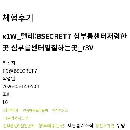
체험후기
x1W_텔레:BSECRET7 심부름센터저렴한
곳 심부름센터일잘하는곳_r3V
작성자
TG@BSECRET7
작성일
2026-05-14 05:01
조회
16
청부업자
인생망가뜨리는법
춘천흥신소
청부의뢰하는곳
청부해주는곳
재판증거조작
누명
흥신소가격
심부름센터완전범죄