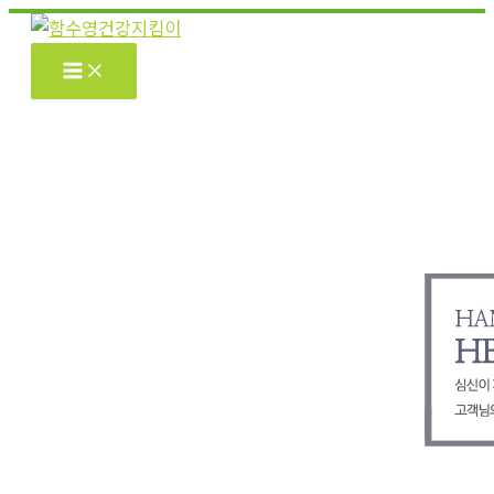
콘
텐
츠
로
건
너
뛰
기