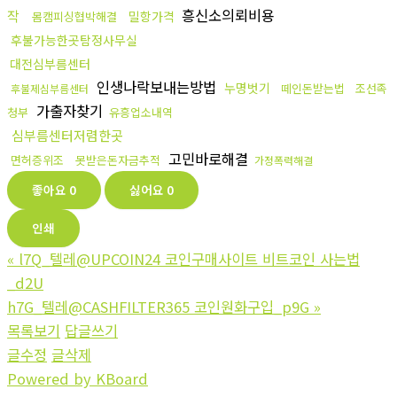
흥신소의뢰비용
작
밀항가격
몸캠피싱협박해결
후불가능한곳탐정사무실
대전심부름센터
인생나락보내는방법
누명벗기
떼인돈받는법
조선족
후불제심부름센터
가출자찾기
청부
유흥업소내역
심부름센터저렴한곳
고민바로해결
면허증위조
못받은돈자금추적
가정폭력해결
좋아요
0
싫어요
0
인쇄
«
l7Q_텔레@UPCOIN24 코인구매사이트 비트코인 사는법
_d2U
h7G_텔레@CASHFILTER365 코인원화구입_p9G
»
목록보기
답글쓰기
글수정
글삭제
Powered by KBoard