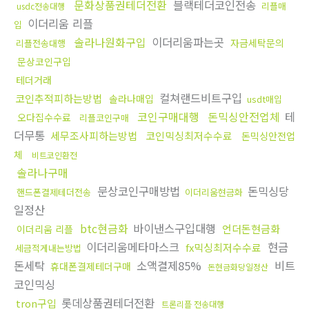
문화상품권테더전환
블랙테더코인전송
리플매
usdc전송대행
이더리움 리플
입
솔라나원화구입
이더리움파는곳
자금세탁문의
리플전송대행
문상코인구입
테더거래
컬쳐랜드비트구입
코인추적피하는방법
솔라나매입
usdt매입
코인구매대행
돈믹싱안전업체
테
오다집수수료
리플코인구매
더무통
세무조사피하는방법
코인믹싱최저수수료
돈믹싱안전업
체
비트코인환전
솔라나구매
문상코인구매방법
돈믹싱당
핸드폰결제테더전송
이더리움현금화
일정산
btc현금화
바이낸스구입대행
언더돈현금화
이더리움 리플
이더리움메타마스크
현금
fx믹싱최저수수료
세금적게내는방법
돈세탁
소액결제85%
비트
휴대폰결제테더구매
돈현금화당일정산
코인믹싱
롯데상품권테더전환
tron구입
트론리플 전송대행