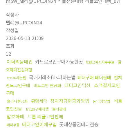
m5W_텔레@UPCOIN24 리플전송대행 리플코인대행_u7I
작성자
텔레@UPCOIN24
작성일
2026-05-13 21:09
조회
12
이더리움매입
카드로코인구매가능한곳
암
fx현금화최저수수료
호화폐전송대행
국내거래소fds피하는법
테더구매 테더판매
컬쳐
trc20사는법
테더코인믹싱
소액결제코인
랜드코인구매
비트코인 현금화
구매
정치자금현금화방법
횡령세탁
비트
솔라나현금화
돈믹싱방법
코인선물
trc20구매대행
블테판매
암호화폐
트론 리플코인판매
테더코인이체구입
롯데상품권테더전송
테더무통