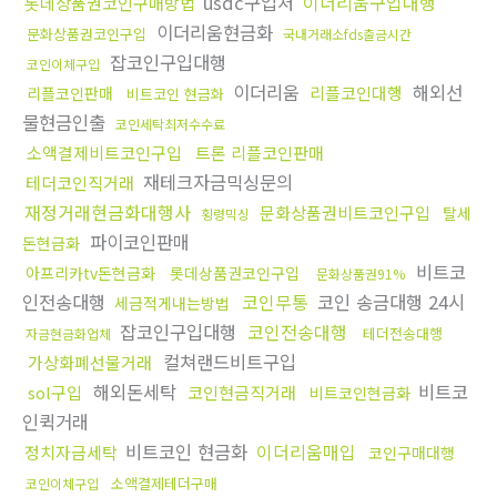
usdc구입처
이더리움구입대행
롯데상품권코인구매방법
이더리움현금화
문화상품권코인구입
국내거래소fds출금시간
잡코인구입대행
코인이체구입
이더리움
해외선
리플코인대행
리플코인판매
비트코인 현금화
물현금인출
코인세탁최저수수료
소액결제비트코인구입
트론 리플코인판매
재테크자금믹싱문의
테더코인직거래
재정거래현금화대행사
문화상품권비트코인구입
탈세
횡령믹싱
파이코인판매
돈현금화
비트코
아프리카tv돈현금화
롯데상품권코인구입
문화상품권91%
인전송대행
코인무통
코인 송금대행 24시
세금적게내는방법
잡코인구입대행
코인전송대행
테더전송대행
자금현금화업체
컬쳐랜드비트구입
가상화폐선물거래
해외돈세탁
비트코
sol구입
코인현금직거래
비트코인현금화
인퀵거래
비트코인 현금화
이더리움매입
정치자금세탁
코인구매대행
소액결제테더구매
코인이체구입