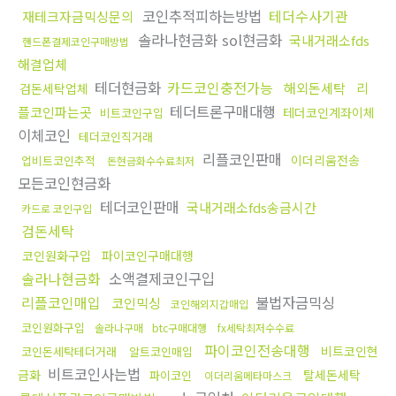
코인추적피하는방법
테더수사기관
재테크자금믹싱문의
솔라나현금화 sol현금화
국내거래소fds
핸드폰결제코인구매방법
해결업체
테더현금화
카드코인충전가능
해외돈세탁
리
검돈세탁업체
테더트론구매대행
플코인파는곳
테더코인계좌이체
비트코인구입
이체코인
테더코인직거래
리플코인판매
이더리움전송
업비트코인추적
돈현금화수수료최저
모든코인현금화
테더코인판매
국내거래소fds송금시간
카드로 코인구입
검돈세탁
코인원화구입
파이코인구매대행
솔라나현금화
소액결제코인구입
리플코인매입
불법자금믹싱
코인믹싱
코인해외지갑매입
코인원화구입
솔라나구매
btc구매대행
fx세탁최저수수료
파이코인전송대행
비트코인현
코인돈세탁테더거래
알트코인매입
비트코인사는법
금화
탈세돈세탁
파이코인
이더리움메타마스크