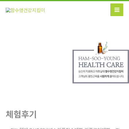
콘
텐
츠
로
건
너
뛰
기
체험후기