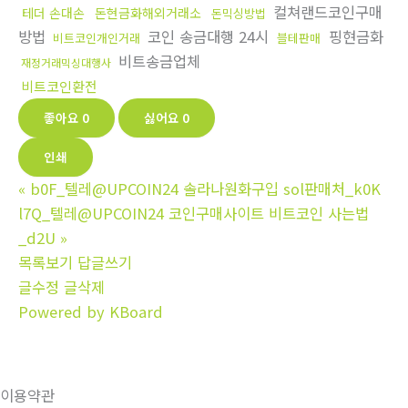
컬쳐랜드코인구매
테더 손대손
돈현금화해외거래소
돈믹싱방법
방법
코인 송금대행 24시
핑현금화
비트코인개인거래
블테판매
비트송금업체
재정거래믹싱대행사
비트코인환전
좋아요
0
싫어요
0
인쇄
«
b0F_텔레@UPCOIN24 솔라나원화구입 sol판매처_k0K
l7Q_텔레@UPCOIN24 코인구매사이트 비트코인 사는법
_d2U
»
목록보기
답글쓰기
글수정
글삭제
Powered by KBoard
이용약관