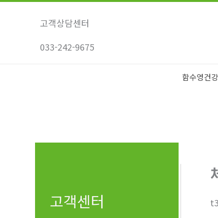
콘
텐
고객상담센터
츠
033-242-9675
로
건
너
함수영건
뛰
기
고객센터
t