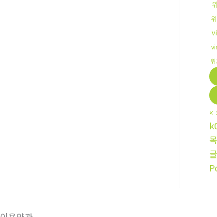
위
v
vi
위
«
k
P
이용약관