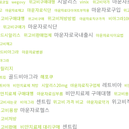
시알리스
마운자
위고비구매대행
vinix
wegovy
위고비약가
로코밀
마운자로구입
마운자로식단
고
위
마운자로재고
마운자로다이어트부작용
위고비구매대행
위고비처방방법
비아그라10
위고비구매
마운자로직구가격
가
마운자로식단
위고비구매가
마운자로국내출시
골드시알리스
위고비판매업체
마운자로식이요법
고비재고
드비아그라
마운자로병원
마그라
프릴리지
골드비아그라
해포쿠
트립
레트비아
시알리스20mg
마운자로직구업체
트비아
비만치료제 처방
비
비만치료제 구매대행
만치료제 구매대행
마운자로심부름
위고비용
센트립
위고비
위고비 가격 비교
마운자로약가
고비사는곳
비아그라
마운자로헬스
위고비용량
위고비처방
센트립
비만치료제 대리구매
위고비판매