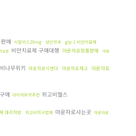
품판매
시알리스20mg
성인약국
glp-1 비만치료제
비만치료제 구매대행
마운자로정품판매
이요법
마운
비나무위키
마운자로
마운자로삭센다
마운자로재고
리구매
위고비헬스
다이어트약추천
마운자로사는곳
제 대리처방
위고비직구업체
마운자로