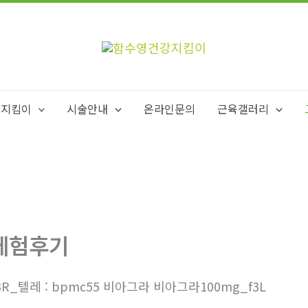
강지킴이
시술안내
온라인문의
근육갤러리
체험후기
3R_텔레 : bpmc55 비아그라 비아그라100mg_f3L