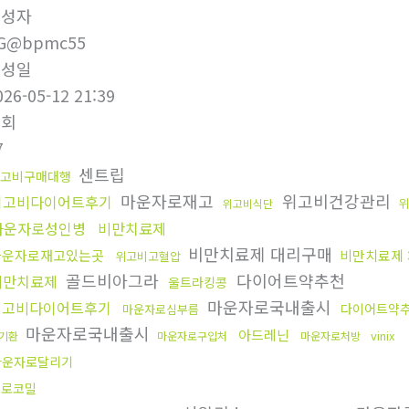
작성자
G@bpmc55
작성일
026-05-12 21:39
조회
7
센트립
고비구매대행
마운자로재고
위고비건강관리
위고비다이어트후기
위
위고비식단
마운자로성인병
비만치료제
비만치료제 대리구매
마운자로재고있는곳
비만치료제
위고비고혈압
골드비아그라
다이어트약추천
비만치료제
울트라킹콩
마운자로국내출시
위고비다이어트후기
다이어트약
마운자로심부름
마운자로국내출시
아드레닌
vinix
기환
마운자로구입처
마운자로처방
마운자로달리기
프로코밀