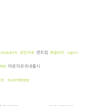
센트립
성인약국
프릴리지
고비국내가격
시알리스
마운자로국내출시
 처방
추천
위고비처방방법