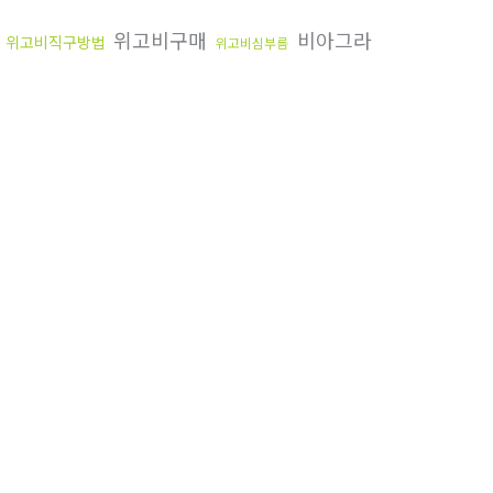
위고비구매
비아그라
위고비직구방법
위고비심부름