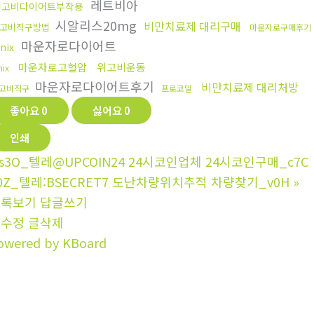
레트비아
위고비다이어트부작용
시알리스20mg
비만치료제 대리구매
고비직구방법
마운자로구매후기
마운자로다이어트
inix
마운자로고혈압
위고비운동
nix
마운자로다이어트후기
비만치료제 대리처방
고비직구
프로코밀
좋아요
0
싫어요
0
인쇄
s3O_텔레@UPCOIN24 24시코인업체 24시코인구매_c7C
0Z_텔레:BSECRET7 도난차량위치추적 차량찾기_v0H
»
목록보기
답글쓰기
글수정
글삭제
owered by KBoard