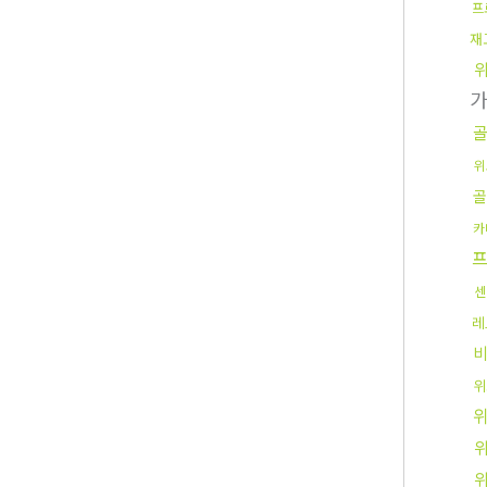
프
재
위
골
카
센
레
비
위