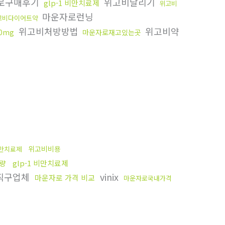
로구매후기
위고비달리기
glp-1 비만치료제
위고비
마운자로런닝
고비다이어트약
위고비처방방법
위고비약
0mg
마운자로재고있는곳
위고비비용
만치료제
glp-1 비만치료제
량
직구업체
vinix
마운자로 가격 비교
마운자로국내가격