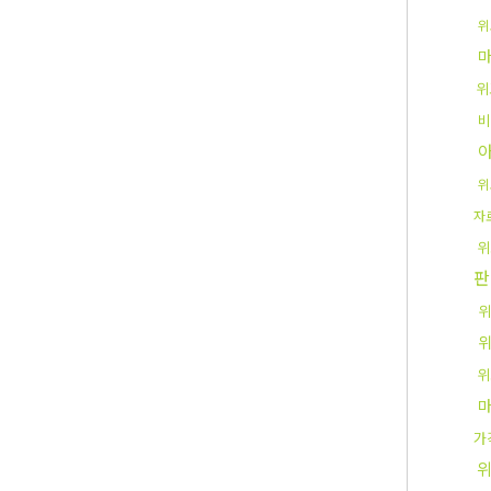
위
위
비
위
자
위
판
위
위
가