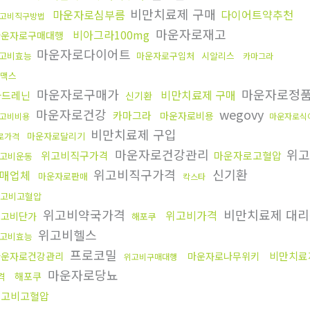
비만치료제 구매
마운자로심부름
다이어트약추천
고비직구방법
마운자로재고
비아그라100mg
마운자로구매대행
마운자로다이어트
고비효능
마운자로구입처
시알리스
카마그라
맥스
마운자로구매가
마운자로정
비만치료제 구매
아드레닌
신기환
마운자로건강
wegovy
카마그라
마운자로비용
고비비용
마운자로식
비만치료제 구입
마운자로달리기
로가격
마운자로건강관리
위고
위고비직구가격
마운자로고혈압
고비운동
위고비직구가격
신기환
매업체
마운자로판매
칵스타
고비고혈압
위고비약국가격
비만치료제 대
위고비가격
위고비단가
해포쿠
위고비헬스
고비효능
프로코밀
비만치료
마운자로건강관리
마운자로나무위키
위고비구매대행
마운자로당뇨
해포쿠
격
위고비고혈압