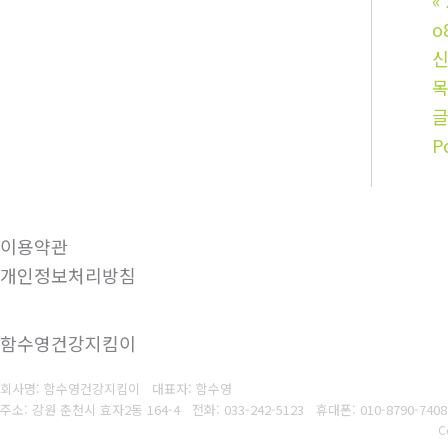
«
o
신
P
이용약관
개인정보처리방침
함수영건강지킴이
회사명: 함수영건강지킴이 대표자: 함수영
주소: 강원 춘천시 효자2동 164-4
전화: 033-242-5123
휴대폰: 010-8790-7408
C