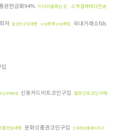
품권현금화94%
소액결제테더전송
이더리움파는곳
료최저
국내거래소fds
xrp판매 xrp매입
잡코인구입대행
구입
신용카드비트코인구입
엘포인트코인구매
코인구매방법
문화상품권코인구입
리플전송대행
신세계상품권비트구