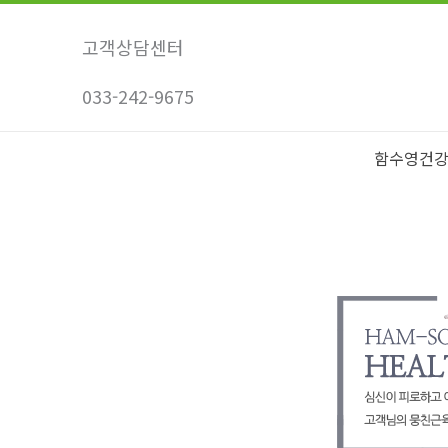
콘
텐
고객상담센터
츠
033-242-9675
로
건
너
함수영건
뛰
기