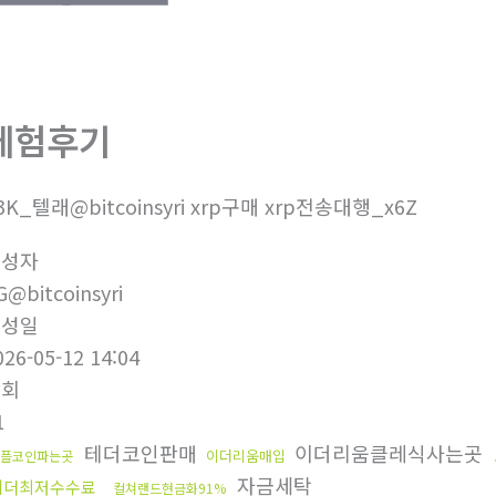
체험후기
3K_텔래@bitcoinsyri xrp구매 xrp전송대행_x6Z
작성자
G@bitcoinsyri
작성일
026-05-12 14:04
조회
1
테더코인판매
이더리움클레식사는곳
이더리움매입
플코인파는곳
자금세탁
테더최저수수료
컬쳐랜드현금화91%