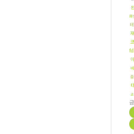
화
테
f
중
코