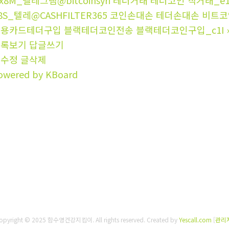
x8M_텔레그램@bitcoinsyri 테더거래 테더코인 직거래_e
8S_텔레@CASHFILTER365 코인손대손 테더손대손 
용카드테더구입 블랙테더코인전송 블랙테더코인구입_c1I
목록보기
답글쓰기
글수정
글삭제
owered by KBoard
opyright © 2025 함수영건강지킴이. All rights reserved.
Created by
Yescall.com
[
관리