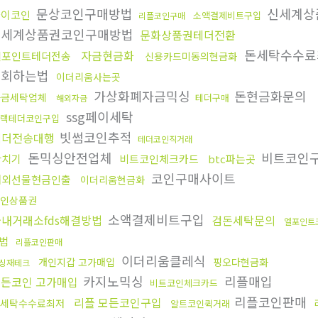
문상코인구매방법
신세계상
파이코인
소액결제비트구입
리플코인구매
신세계상품권코인구매방법
문화상품권테더전환
돈세탁수수
자금현금화
엘포인트테더전송
신용카드미동의현금화
우회하는법
이더리움사는곳
가상화폐자금믹싱
돈현금화문의
자금세탁업체
테더구매
해외자금
ssg페이세탁
랙테더코인구입
빗썸코인추적
테더전송대행
테더코인직거래
돈믹싱안전업체
비트코인
환치기
비트코인체크카드
btc파는곳
코인구매사이트
해외선물현금인출
이더리움현금화
인상품권
소액결제비트구입
국내거래소fds해결방법
검돈세탁문의
엘포인트
법
리플코인판매
이더리움클레식
개인지갑 고가매입
핑오다현금화
싱재테크
카지노믹싱
리플매입
든코인 고가매입
비트코인체크카드
리플코인판매
리플 모든코인구입
세탁수수료최저
알트코인퀵거래