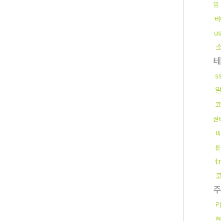
입
테
u
s
코
권
비
돈
t
현