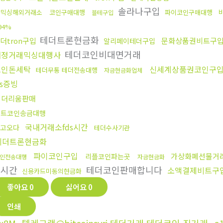
솔라나구입
돈믹싱해외거래소
코인구매대행
파이코인구매대행
블테구입
94%
테더트론현금화
더tron구입
문화상품권비트구
알리페이테더구입
테더코인비대면거래
재정거래믹싱대행사
코인돈세탁
신세계상품권코인구
테더무통 테더전송대행
자금현금화업체
ds증빙
이더리움판매
비트코인송금대행
국내거래소fds시간
고오다
테더수사기관
테더트론현금화
파이코인구입
가상화폐선물거
리플코인파는곳
인전송대행
자금현금화
금시간
테더코인판매합니다
소액결제비트구
신용카드미동의현금화
좋아요
0
싫어요
0
인쇄