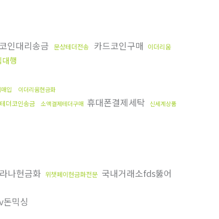
코인대리송금
카드코인구매
문상테더전송
이더리움
입대행
제매입
이더리움현금화
휴대폰결제세탁
테더코인송금
소액결제테더구매
신세계상품
라나현금화
국내거래소fds뚫어
위챗페이현금화전문
v돈믹싱