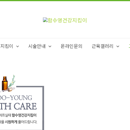
강지킴이
시술안내
온라인문의
근육갤러리