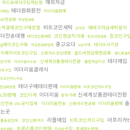
해외자금
카드로테더구입하는법
태더원화환전
이더리움판매
더매입
sdc현금화
자금현금화
비트코인세탁
소액결제코인구매방법
재테크자금세탁문의
오다집
테더전송대행
코인현금직거래
잡코인구
테더코인판매함
핑오다현금화
중고오다
sg페이코인구매
테더수사기관
xrp구매
자금현금화업체
알리페이비트코인구입
골드바현금화현금화
신용카드코인대행
핸드폰결
테더매입
신세계상품권테더전환
인이체
불법자금믹싱
이더리움수수료
이더리움클레식
비트구입
트코인카드구입
테더구매테더판매
이더리움판매
비트코인카드구입
현금화방법
이더리움
신세계상품권테더전환
rc20판매
코인이체
장외거래
솔
코인전송 otc공식업체
이더리움전송
이더리움판매
신용카드현금화
주는곳
리플매입
아프리카t
비트코인카드구입
코인신용카드
리플송금업체
트론리플코인판매
tron구입
탈세하는방법
금돈세탁