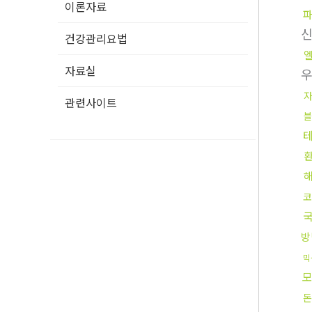
이론자료
건강관리요법
자료실
관련사이트
블
코
방
믹
모
돈