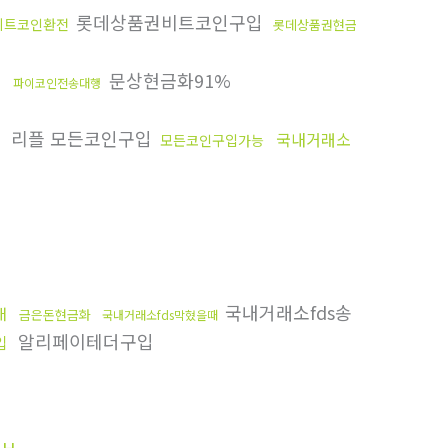
롯데상품권비트코인구입
비트코인환전
롯데상품권현금
문상현금화91%
입
파이코인전송대행
리플 모든코인구입
입
국내거래소
모든코인구입가능
국내거래소fds송
래
금은돈현금화
국내거래소fds막혔을때
알리페이테더구입
입