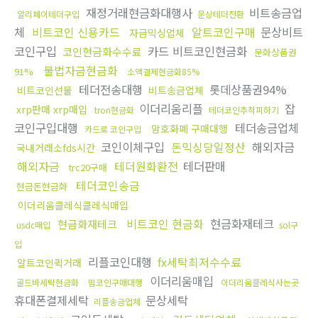
재정거래현금화대행사
비트송금업
알리페이테더구입
문상테더전환
체
비트코인 신용카드
알트코인구매
문상비트
자금믹싱업체
코인구입
카드 비트코인현금화
코인현금화수수료
문화상품권
불법자금현금화
91%
소액결제현금화85%
테더전송대행
롯데상품권94%
비트코인선물
비트송금업체
이더리움리플
잡
xrp판매 xrp매입
tron현금화
테더코인추척피하기
코인구입대행
테더송금업체
암호화폐 구매대행
카드로 코인구입
코인이체구입
돈믹싱당일정산
해외자금
국내거래소fds시간
해외자금
테더원화환전
테더판매
trc20구매
테더코인송금
현금돈현금화
이더리움클레식클레식매입
비트코인 현금화
현금화재테크
현금화재테크
usdc매입
sol구
입
리플코인대행
fx세탁최저수수료
알트코인퀵거래
이더리움매입
골드바세탁현금화
밈코인구매대행
이더리움클레식사는곳
휴대폰결제세탁
문상세탁
리플송금업체