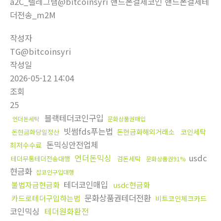
a2C_텔레그램@bitcoinsyri 핸드폰결제코인 핸드폰결제테
더전송_m2M
작성자
TG@bitcoinsyri
작성일
2026-05-12 14:04
조회
25
블랙테더코인구입
언더돈세탁
문화상품권매입
빗썸fds푸는법
돈현금화해외거래소
코인세탁
돈현금화당일정산
돈믹싱안전업체
최저수수료
언더돈믹싱
usdc
테더무통테더전송대행
검돈세탁
문화상품권91%
현금화
잡코인구입대행
테더코인매입
불법자금현금화
usdc현금화
문화상품권테더전환
카드로테더구입하는법
비트코인체크카드
코인믹싱
테더원화환전