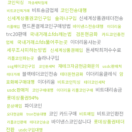
코인믹싱
자금세탁업체
비트송금업체
코인전송대행
비트코인퀵거래
신세계상품권코인구입
솔라나구입
신세계상품권테더전송
핸드폰결제코인구매방법
바이낸스전송대행
이더리움
리플매입
trc20판매
국내거래소fds깨는법
검돈현금화
카드코인충전
국내거래소fds뚫어주는곳
이더리움사는곳
업체
세무조사피하는방법
돈세탁최저수수료
신세계상품권매입
솔라나구입
리플코인파는곳
재테크자금현금화문의
ssg페이코인구입
usdc판매처
코인돈세탁
블랙테더코인전송
이더리움클레식
암
테더돈현금화
테더거래
이더리움
호화폐구매대행
비트코인믹싱
테더코인세탁
비트대리송금
usdc판매처
코인구매대행
이더리움 리플코인구매
롯데상품권94%
파이코인
문상매입
코인 카드구매
비트코인환전
비트매입
오다현금화
tron전송대행
바이낸스코인삽니다
롯데상품권테더
리플코인판매
테더코인송금
전환
usdc구입대행