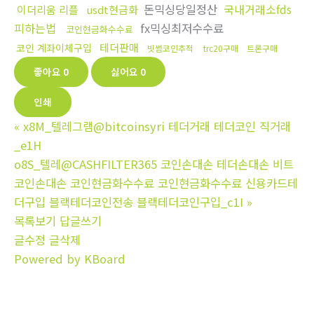
돈믹싱당일정산
국내거래소fds
이더리움 리플
usdt현금화
피하는법
fx믹싱최저수수료
코인현금화수수료
테더판매
코인 계좌이체구입
빗썸코인추적
trc20구매
트론구매
좋아요
0
싫어요
0
인쇄
«
x8M_텔레그램@bitcoinsyri 테더거래 테더코인 직거래
_e1H
o8S_텔레@CASHFILTER365 코인손대손 테더손대손 비트
코인손대손 코인현금화수수료 코인현금화수수료 신용카드테
더구입 블랙테더코인전송 블랙테더코인구입_c1I
»
목록보기
답글쓰기
글수정
글삭제
Powered by KBoard