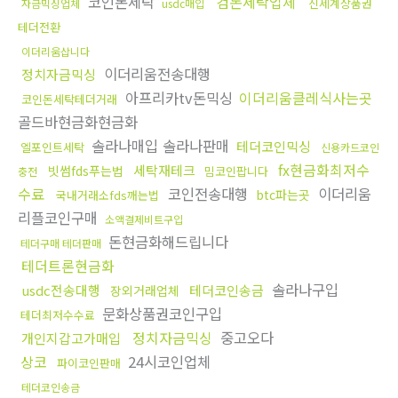
코인돈세탁
검돈세탁업체
신세계상품권
자금믹싱업체
usdc매입
테더전환
이더리움삽니다
이더리움전송대행
정치자금믹싱
아프리카tv돈믹싱
이더리움클레식사는곳
코인돈세탁테더거래
골드바현금화현금화
솔라나매입 솔라나판매
테더코인믹싱
엘포인트세탁
신용카드코인
fx현금화최저수
세탁재테크
빗썸fds푸는법
밈코인팝니다
충전
수료
코인전송대행
이더리움
btc파는곳
국내거래소fds깨는법
리플코인구매
소액결제비트구입
돈현금화해드립니다
테더구매 테더판매
테더트론현금화
솔라나구입
usdc전송대행
테더코인송금
장외거래업체
문화상품권코인구입
테더최저수수료
정치자금믹싱
중고오다
개인지갑고가매입
상코
24시코인업체
파이코인판매
테더코인송금