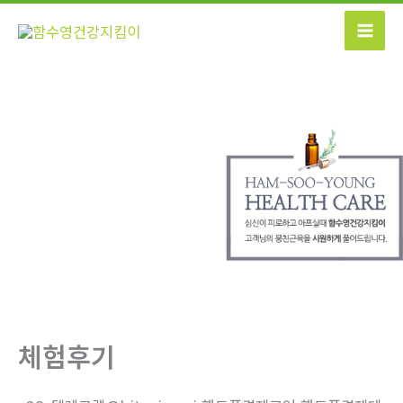
콘
텐
츠
로
건
너
뛰
기
체험후기